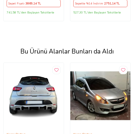
Sepet Fiyatı
3869
,14 TL
Sepette %14 İndirim
2751
,14 TL
741,58 TL'den Başlayan Taksitlerle
527,30 TL'den Başlayan Taksitlerle
Bu Ürünü Alanlar Bunları da Aldı