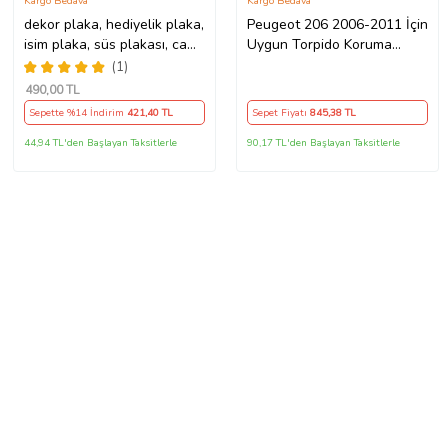
Kargo Bedava
Kargo Bedava
dekor plaka, hediyelik plaka,
Peugeot 206 2006-2011 İçin
isim plaka, süs plakası, cam
Uygun Torpido Koruma
önü plakası, tırcı plakası
Halısı Siyah Kenar Renk
(1)
(Sarı-Siyah)
Mavi
490
,00 TL
Sepette %14 İndirim
421
,40 TL
Sepet Fiyatı
845
,38 TL
44,94 TL'den Başlayan Taksitlerle
90,17 TL'den Başlayan Taksitlerle