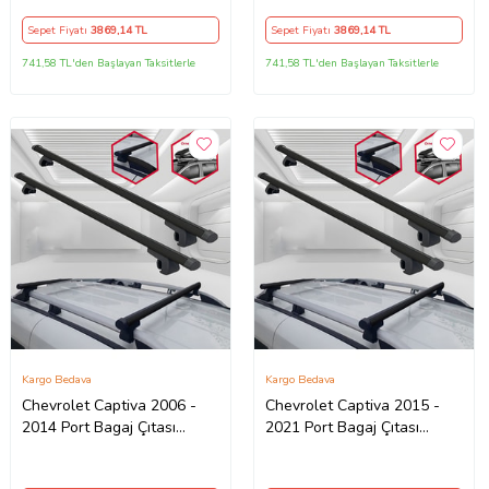
Sepet Fiyatı
3869
,14 TL
Sepet Fiyatı
3869
,14 TL
741,58 TL'den Başlayan Taksitlerle
741,58 TL'den Başlayan Taksitlerle
Kargo Bedava
Kargo Bedava
Chevrolet Captiva 2006 -
Chevrolet Captiva 2015 -
2014 Port Bagaj Çıtası
2021 Port Bagaj Çıtası
Tavan Ara Atkı Barı Taşıyıcı
Tavan Ara Atkı Barı Taşıyıcı
Siyah
Siyah