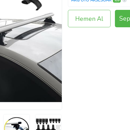
MKG OTO AKSESUAR
9,8
Sep
Hemen Al