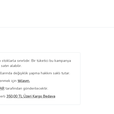
stoklarla sınırlıdır. Bir tüketici bu kampanya
tın alabilir.
arında değişiklik yapma hakkını saklı tutar.
renmek için
tıklayın.
AR
tarafından gönderilecektir.
erli
350,00 TL Üzeri Kargo Bedava
 Görüntüle
iyat bilgileri, satıcı tarafından