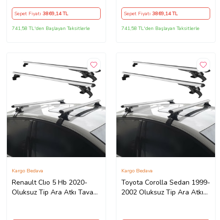
Sepet Fiyatı
3869
,14 TL
Sepet Fiyatı
3869
,14 TL
741,58 TL'den Başlayan Taksitlerle
741,58 TL'den Başlayan Taksitlerle
Kargo Bedava
Kargo Bedava
Renault Clıo 5 Hb 2020-
Toyota Corolla Sedan 1999-
Oluksuz Tip Ara Atkı Tavan
2002 Oluksuz Tip Ara Atkı
Barı Portbagaj Bağlantı
Tavan Barı Portbagaj
Ayakları - Gri Set
Bağlantı Ayakları - Gri Set