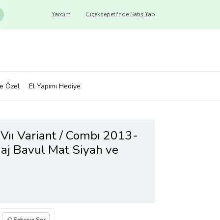
Yardım
Çiçeksepeti'nde Satış Yap
ye Özel
El Yapımı Hediye
Vıı Variant / Combı 2013-
gaj Bavul Mat Siyah ve