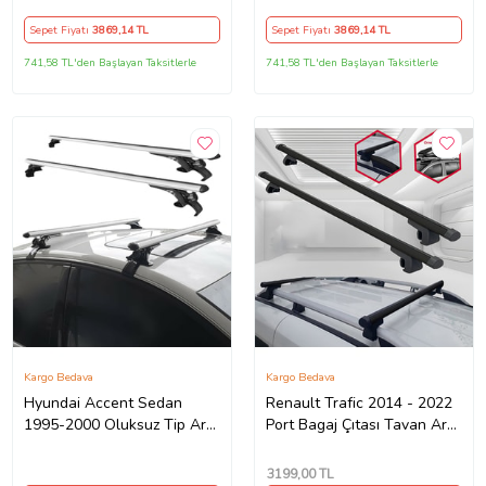
Sepet Fiyatı
3869
,14 TL
Sepet Fiyatı
3869
,14 TL
741,58 TL'den Başlayan Taksitlerle
741,58 TL'den Başlayan Taksitlerle
Kargo Bedava
Kargo Bedava
Hyundai Accent Sedan
Renault Trafic 2014 - 2022
1995-2000 Oluksuz Tip Ara
Port Bagaj Çıtası Tavan Ara
Atkı Tavan Barı Portbagaj
Atkı Barı Taşıyıcı Siyah
Bağlantı Ayakları - Gri Set
3199
,00 TL