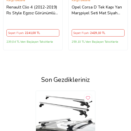
Kargo Bedava
Kargo Bedava
Renault Clio 4 (2012-2019)
Opel Corsa D Tek Kapı Yan
Rs Style Egzoz Görünümlü
Marşpiyel Seti Mat Siyah
Arka Tampon Eki - Difüzör
Plastik
(Plastik)
Sepet Fiyatı
2241
,00 TL
Sepet Fiyatı
2429
,10 TL
239,04 TL'den Başlayan Taksitlerle
259,10 TL'den Başlayan Taksitlerle
Son Gezdikleriniz