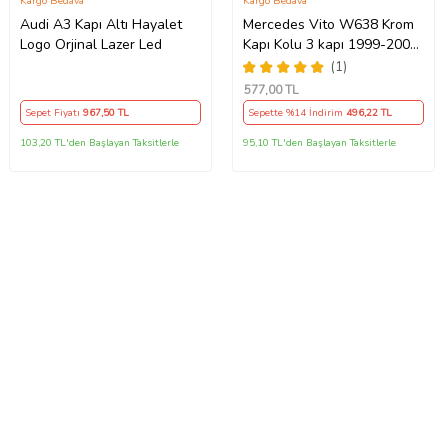
Kargo Bedava
Kargo Bedava
Audi A3 Kapı Altı Hayalet
Mercedes Vito W638 Krom
Logo Orjinal Lazer Led
Kapı Kolu 3 kapı 1999-2004
P. Çelik
(1)
577
,00 TL
Sepet Fiyatı
967
,50 TL
Sepette %14 İndirim
496
,22 TL
103,20 TL'den Başlayan Taksitlerle
95,10 TL'den Başlayan Taksitlerle