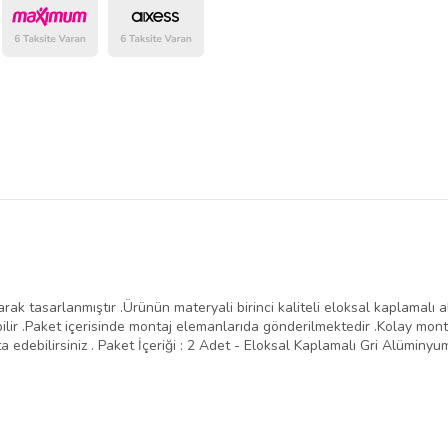
belirlenmektedir.
larak tasarlanmıştır .Ürünün materyali birinci kaliteli eloksal kaplamalı
ir .Paket içerisinde montaj elemanlarıda gönderilmektedir .Kolay montaj 
 edebilirsiniz . Paket İçeriği : 2 Adet - Eloksal Kaplamalı Gri Alüminyum