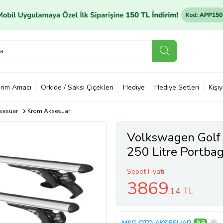
rim Amacı
Orkide / Saksı Çiçekleri
Hediye
Hediye Setleri
Kişi
sesuar
Krom Aksesuar
Volkswagen Golf 
250 Litre Portba
Oluksuz Ara Atkı
Sepet Fiyatı
3869
,14 TL