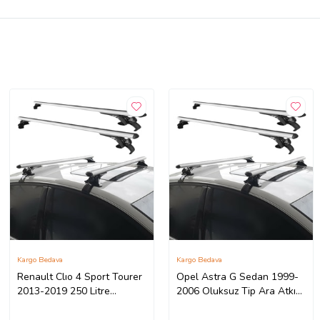
Kargo Bedava
Kargo Bedava
Renault Clıo 4 Sport Tourer
Opel Astra G Sedan 1999-
2013-2019 250 Litre
2006 Oluksuz Tip Ara Atkı
Portbagaj Bavul Mat Siyah
Tavan Barı Portbagaj
ve Oluksuz Ara Atkı Gri
Bağlantı Ayakları - Gri Set