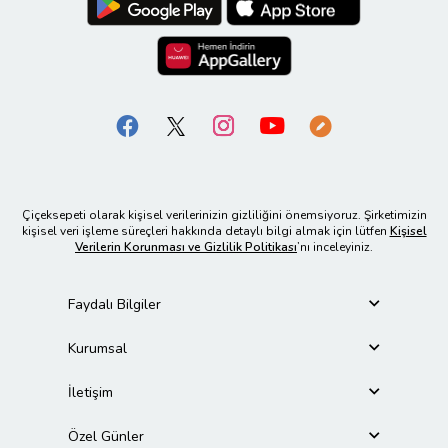
Çiçeksepeti olarak kişisel verilerinizin gizliliğini önemsiyoruz. Şirketimizin
kişisel veri işleme süreçleri hakkında detaylı bilgi almak için lütfen
Kişisel
Verilerin Korunması ve Gizlilik Politikası
’nı inceleyiniz.
Faydalı Bilgiler
Kurumsal
İletişim
Özel Günler