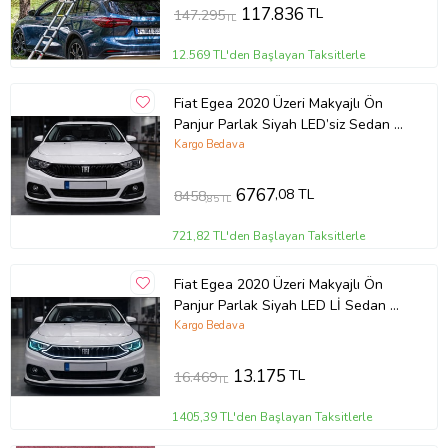
117.836
TL
147.295
TL
12.569 TL'den Başlayan Taksitlerle
Fiat Egea 2020 Üzeri Makyajlı Ön
Panjur Parlak Siyah LED’siz Sedan &
HB Uyumlu
Kargo Bedava
6767
,08 TL
8458
,85 TL
721,82 TL'den Başlayan Taksitlerle
Fiat Egea 2020 Üzeri Makyajlı Ön
Panjur Parlak Siyah LED Lİ Sedan &
HB Uyumlu
Kargo Bedava
13.175
TL
16.469
TL
1405,39 TL'den Başlayan Taksitlerle