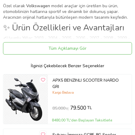
Özel olarak
Volkswagen
model araçlar için üretilen bu ürün,
otomobilinizin hatlarına sportif ve dinamik bir dokunuş yapar.
Aracınızın orijinal hatlarıyla bütünleşen modern tasarımı keşfedin.
✨ Ürün Özellikleri ve Avantajları
✔
Uyumlu Yıllar:
2003 - 2004 - 2005 - 2006 - 2007 - 2008 - 2009 -
2010 modelleriyle tam uyumludur.
Tüm Açıklamayı Gör
⚠️
Aracınızın modeli 2003 (ve altı) veya 2010 (ve üstü) ise, kasa
koduna (Makyajlı Kasa) göre kontrol etmenizi rica ederiz.
✔
Malzeme:
Fiber
İlginizi Çekebilecek Benzer Seçenekler
Uygulama
Aracınızın ölçülerine uygundur. Montaj işlemi el yatkınlığı
APX5 BENZINLI SCOOTER NARDO
gerektirebilir.
GRI
Paket İçeriği
Kargo Bedava
Volkswagen Multivan Uyumlu T5 Spoiler Bagaj Gt Md:3 Fiber
2003-2010
79.500
TL
85.000
TL
Güvenli Teslimat
8480,00 TL'den Başlayan Taksitlerle
Siparişleriniz darbe emici özel ambalajlarla, kargoda zarar
görmeyecek şekilde paketlenerek tarafınıza ulaştırılır. %100
Müşteri memnuniyeti garantisiyle.
Subaru İmpreza GC8F-8G Spoiler