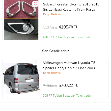
Subaru Forester Uyumlu 2013 2018
Sis Lambası Kaplama Krom Parça
Kargo Bedava
4109
,79 TL
5137
,24 TL
438,37 TL'den Başlayan Taksitlerle
Son Gezdikleriniz
Volkswagen Multivan Uyumlu T5
Spoiler Bagaj Gt Md:3 Fiber 2003-
2010
Kargo Bedava
5707
,22 TL
7134
,03 TL
608,77 TL'den Başlayan Taksitlerle