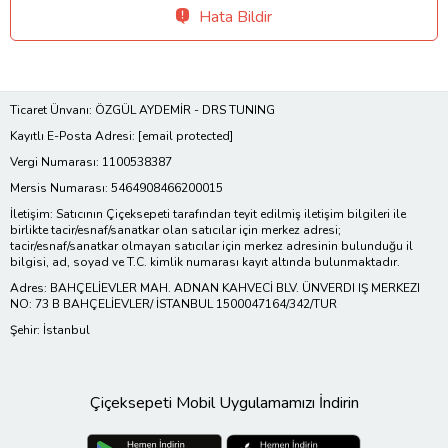
Hata Bildir
Ticaret Ünvanı: ÖZGÜL AYDEMİR - DRS TUNING
Kayıtlı E-Posta Adresi:
[email protected]
Vergi Numarası: 1100538387
Mersis Numarası: 5464908466200015
İletişim: Satıcının Çiçeksepeti tarafından teyit edilmiş iletişim bilgileri ile
birlikte tacir/esnaf/sanatkar olan satıcılar için merkez adresi;
tacir/esnaf/sanatkar olmayan satıcılar için merkez adresinin bulunduğu il
bilgisi, ad, soyad ve T.C. kimlik numarası kayıt altında bulunmaktadır.
Adres: BAHÇELİEVLER MAH. ADNAN KAHVECİ BLV. ÜNVERDI IŞ MERKEZI
NO: 73 B BAHÇELİEVLER/ İSTANBUL 1500047164/342/TUR
Şehir: İstanbul
Çiçeksepeti Mobil Uygulamamızı İndirin