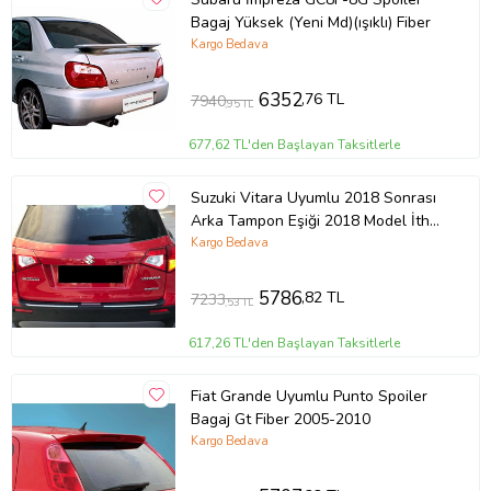
Bagaj Yüksek (Yeni Md)(ışıklı) Fiber
Ürün Kodu:
kcm43256501
Kargo Bedava
6352
,76 TL
7940
,95 TL
677,62 TL'den Başlayan Taksitlerle
Suzuki Vitara Uyumlu 2018 Sonrası
Arka Tampon Eşiği 2018 Model İthal
Üründür
Kargo Bedava
5786
,82 TL
7233
,53 TL
617,26 TL'den Başlayan Taksitlerle
Fiat Grande Uyumlu Punto Spoiler
Bagaj Gt Fiber 2005-2010
Kargo Bedava