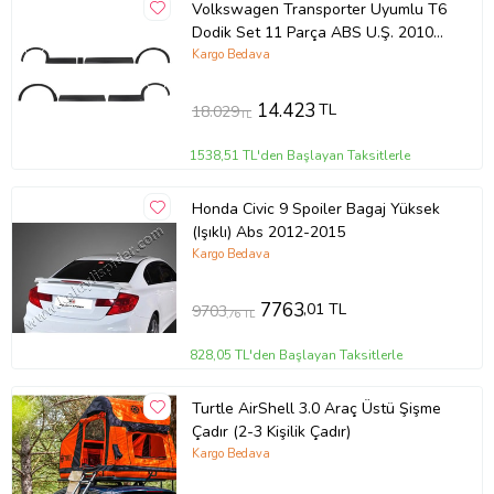
Volkswagen Transporter Uyumlu T6
Dodik Set 11 Parça ABS U.Ş. 2010
2014 Model Arası
Kargo Bedava
14.423
TL
18.029
TL
1538,51 TL'den Başlayan Taksitlerle
Honda Civic 9 Spoiler Bagaj Yüksek
(Işıklı) Abs 2012-2015
Kargo Bedava
7763
,01 TL
9703
,76 TL
828,05 TL'den Başlayan Taksitlerle
Turtle AirShell 3.0 Araç Üstü Şişme
Çadır (2-3 Kişilik Çadır)
Kargo Bedava