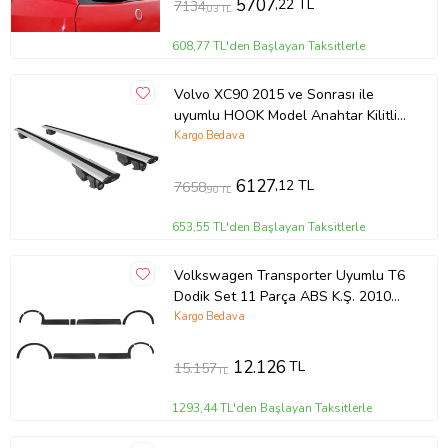
5707
,22 TL
7134
,03 TL
608,77 TL'den Başlayan Taksitlerle
Volvo XC90 2015 ve Sonrası ile
uyumlu HOOK Model Anahtar Kilitli
Ara Atkı Tavan Barı GRİ
Kargo Bedava
6127
,12 TL
7658
,90 TL
653,55 TL'den Başlayan Taksitlerle
Volkswagen Transporter Uyumlu T6
Dodik Set 11 Parça ABS K.Ş. 2010
2014 Model Aras
Kargo Bedava
12.126
TL
15.157
TL
1293,44 TL'den Başlayan Taksitlerle