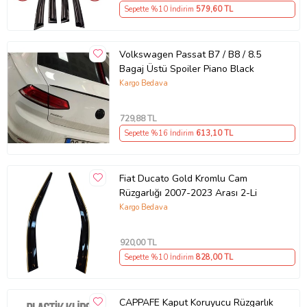
Sepette %10 İndirim
579
,60 TL
Volkswagen Passat B7 / B8 / 8.5
Bagaj Üstü Spoiler Piano Black
Kargo Bedava
729
,88 TL
Sepette %16 İndirim
613
,10 TL
Fiat Ducato Gold Kromlu Cam
Rüzgarlığı 2007-2023 Arası 2-Li
Kargo Bedava
920
,00 TL
Sepette %10 İndirim
828
,00 TL
CAPPAFE Kaput Koruyucu Rüzgarlık