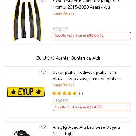
Skoda Super B Cam Rüzgarlığı Sarı
Kromlu 2015-2020 Arası 4-Lü
Kargo Bedava
990
,00 TL
Sepette %10 İndirim
891
,00 TL
Bu Ürünü Alanlar Bunları da Aldı
dekor plaka, hediyelik plaka, isim
plaka, süs plakası, cam önü plakası,
tırcı plakası (Sarı-Siyah)
Kargo Bedava
(1)
490
,00 TL
Sepette %14 İndirim
421
,40 TL
Araç Içi Ayak Altı Led Sese Duyarlı
12'li - Rgb