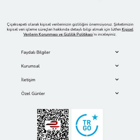
Çiçeksepeti olarak kişisel verilerinizin gizliliğini önemsiyoruz. Şirketimizin
kişisel veri işleme süreçleri hakkında detaylı bilgi almak için lütfen
Kişisel
Verilerin Korunması ve Gizlilik Politikası
’nı inceleyiniz.
Faydalı Bilgiler
Kurumsal
İletişim
Özel Günler