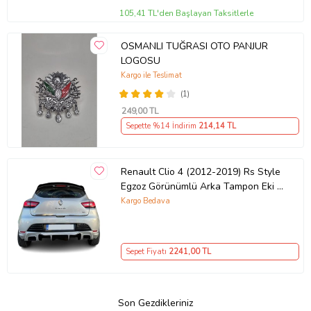
105,41 TL'den Başlayan Taksitlerle
OSMANLI TUĞRASI OTO PANJUR
LOGOSU
Kargo ile Teslimat
(1)
249
,00 TL
Sepette %14 İndirim
214
,14 TL
Renault Clio 4 (2012-2019) Rs Style
Egzoz Görünümlü Arka Tampon Eki -
Difüzör (Plastik)
Kargo Bedava
Sepet Fiyatı
2241
,00 TL
Son Gezdikleriniz