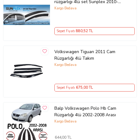
rüzgarlıgı 4lü set Sunplex 2010-
2014
Kargo Bedava
Sepet Fiyatı
880
,52 TL
Volkswagen Tiguan 2011 Cam
Rüzgarlığı 4lü Takım
Kargo Bedava
Sepet Fiyatı
675
,00 TL
Balp Volkswagen Polo Hb Cam
Rüzgarlığı 4lü 2002-2008 Arası
Kargo Bedava
644
,00 TL