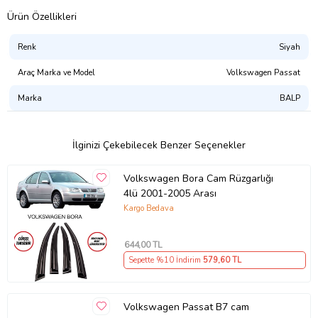
Ürün Özellikleri
Renk
Siyah
Araç Marka ve Model
Volkswagen Passat
Marka
BALP
İlginizi Çekebilecek Benzer Seçenekler
Volkswagen Bora Cam Rüzgarlığı
4lü 2001-2005 Arası
Kargo Bedava
644
,00 TL
Sepette %10 İndirim
579
,60 TL
Volkswagen Passat B7 cam