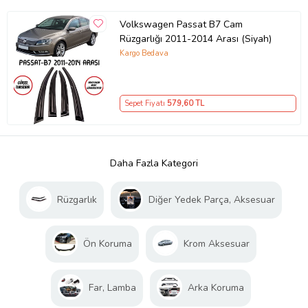
Volkswagen Passat B7 Cam
Rüzgarlığı 2011-2014 Arası (Siyah)
Kargo Bedava
Sepet Fiyatı
579
,60 TL
Daha Fazla Kategori
Rüzgarlık
Diğer Yedek Parça, Aksesuar
Ön Koruma
Krom Aksesuar
Far, Lamba
Arka Koruma