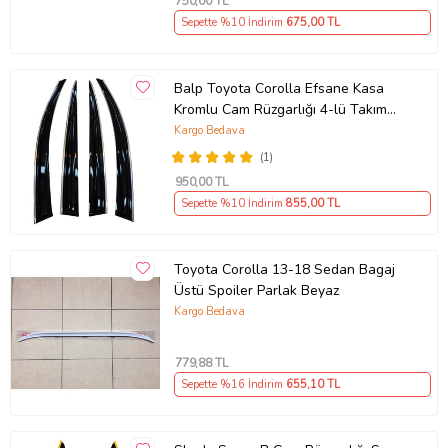
750
,00 TL
Sepette %10 İndirim
675
,00 TL
Balp Toyota Corolla Efsane Kasa
Kromlu Cam Rüzgarlığı 4-lü Takım
1992-1998 Arası
Kargo Bedava
(1)
950
,00 TL
Sepette %10 İndirim
855
,00 TL
Toyota Corolla 13-18 Sedan Bagaj
Üstü Spoiler Parlak Beyaz
Kargo Bedava
779
,88 TL
Sepette %16 İndirim
655
,10 TL