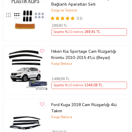
Bağlantı Aparatları Seti
Kargo ile Teslimat
(11)
299
,90 TL
Sepette %10 İndirim
269
,91 TL
Niken Kia Sportage Cam Rüzgarlığı
Kromlu 2010-2015 4'Lü (Beyaz)
Kargo Bedava
1498
,99 TL
Sepette %10 İndirim
1349
,09 TL
Ford Kuga 2018 Cam Rüzgarlığı 4lü
Takım
Kargo Bedava