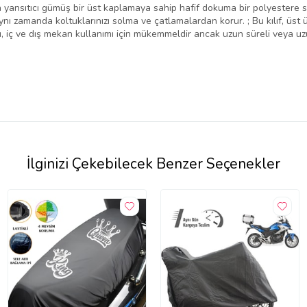
n yansıtıcı gümüş bir üst kaplamaya sahip hafif dokuma bir polyestere sa
ı zamanda koltuklarınızı solma ve çatlamalardan korur. ; Bu kılıf, üst üs
arı, iç ve dış mekan kullanımı için mükemmeldir ancak uzun süreli veya 
İlginizi Çekebilecek Benzer Seçenekler