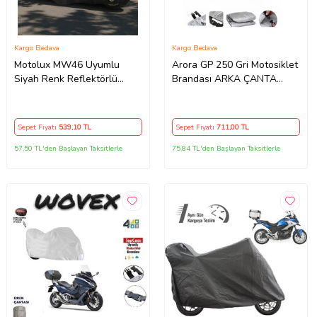
Kargo Bedava
Kargo Bedava
Motolux MW46 Uyumlu
Arora GP 250 Gri Motosiklet
Siyah Renk Reflektörlü
Brandası ARKA ÇANTA
,Motosiklet Brandası,Motor
UYUMLU DEĞİLDİR
Branda Motor Örtüsü
(Güvenlik Kilidi ve Bağlantı
Sepet Fiyatı
539
,10 TL
Sepet Fiyatı
711
,00 TL
Tokalı)
57,50 TL'den Başlayan Taksitlerle
75,84 TL'den Başlayan Taksitlerle