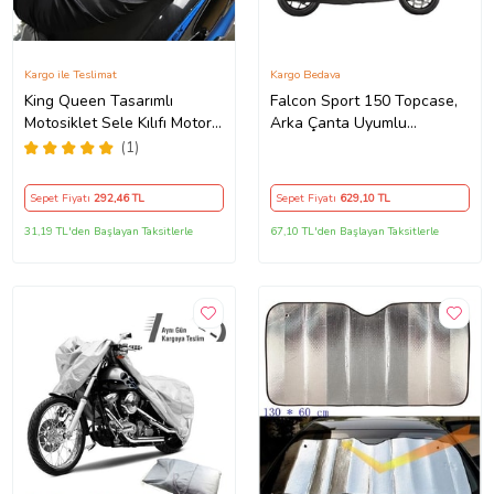
Kargo ile Teslimat
Kargo Bedava
King Queen Tasarımlı
Falcon Sport 150 Topcase,
Motosiklet Sele Kılıfı Motor
Arka Çanta Uyumlu
Koltuk Brandası Siyah
Motosiklet Branda, Motor
(1)
Örtüsü , Çadır
Sepet Fiyatı
292
,46 TL
Sepet Fiyatı
629
,10 TL
31,19 TL'den Başlayan Taksitlerle
67,10 TL'den Başlayan Taksitlerle