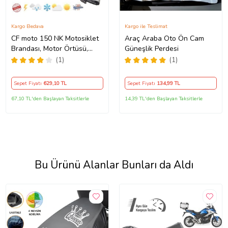
Kargo Bedava
Kargo ile Teslimat
CF moto 150 NK Motosiklet
Araç Araba Oto Ön Cam
Brandası, Motor Örtüsü,
Güneşlik Perdesi
Çadır
(1)
(1)
Sepet Fiyatı
629
,10 TL
Sepet Fiyatı
134
,99 TL
67,10 TL'den Başlayan Taksitlerle
14,39 TL'den Başlayan Taksitlerle
Bu Ürünü Alanlar Bunları da Aldı