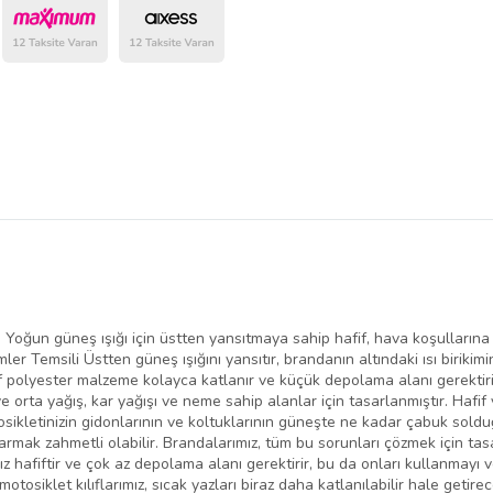
belirlenmektedir.
; Yoğun güneş ışığı için üstten yansıtmaya sahip hafif, hava koşullarına
er Temsili Üstten güneş ışığını yansıtır, brandanın altındaki ısı birikimin
fif polyester malzeme kolayca katlanır ve küçük depolama alanı gerektir
e orta yağış, kar yağışı ve neme sahip alanlar için tasarlanmıştır. Hafif
osikletinizin gidonlarının ve koltuklarının güneşte ne kadar çabuk solduğ
karmak zahmetli olabilir. Brandalarımız, tüm bu sorunları çözmek için tas
ız hafiftir ve çok az depolama alanı gerektirir, bu da onları kullanmayı v
otosiklet kılıflarımız, sıcak yazları biraz daha katlanılabilir hale getir