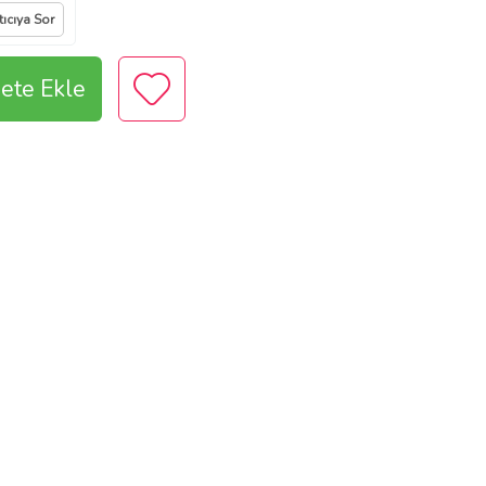
tıcıya Sor
ete Ekle