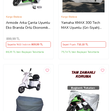
Kargo Bedava
Kargo Bedava
Armode Arka Çanta Uyumlu
Yamaha XMAX 300 Tech
Eko Branda Örtü Ekonomik
MAX Uyumlu (Gri-Siyah)
Koruma Gri
Reflektörlü ,Motosiklet
Brandası,Motor Branda
899
,99 TL
Motor Örtüsü (Güvenlik
Sepette %10 İndirim
809
,99 TL
Sepet Fiyatı
710
,10 TL
Kilidi ve Bağlantı Tokalı)
86,39 TL'den Başlayan Taksitlerle
75,74 TL'den Başlayan Taksitlerle