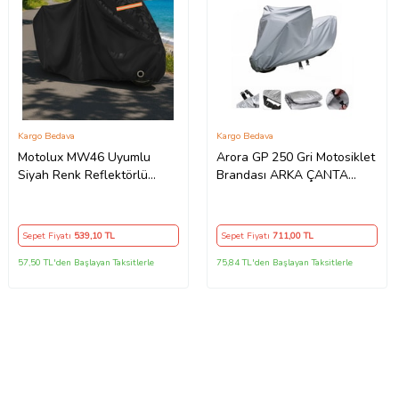
Kargo Bedava
Kargo Bedava
Motolux MW46 Uyumlu
Arora GP 250 Gri Motosiklet
Siyah Renk Reflektörlü
Brandası ARKA ÇANTA
,Motosiklet Brandası,Motor
UYUMLU DEĞİLDİR
Branda Motor Örtüsü
(Güvenlik Kilidi ve Bağlantı
Sepet Fiyatı
539
,10 TL
Sepet Fiyatı
711
,00 TL
Tokalı)
57,50 TL'den Başlayan Taksitlerle
75,84 TL'den Başlayan Taksitlerle