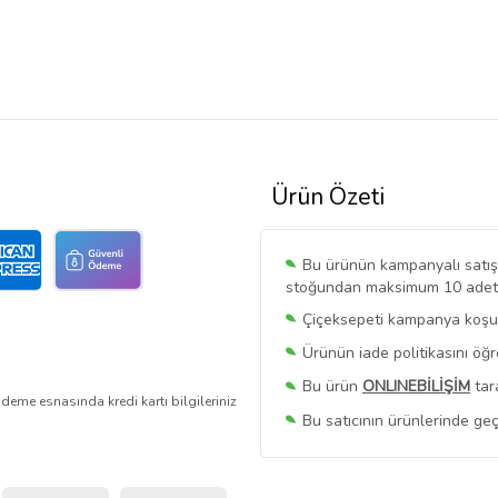
Ürün Özeti
Bu ürünün kampanyalı satışı 
stoğundan maksimum 10 adet sa
Çiçeksepeti kampanya koşull
Ürünün iade politikasını öğ
Bu ürün
ONLINEBİLİŞİM
tar
deme esnasında kredi kartı bilgileriniz
Bu satıcının ürünlerinde geç
Bu Satıcının
Tüm Ürünlerini
Ürün sayfasında gördüğünüz f