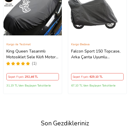
Kargo ile Teslimat
Kargo Bedava
King Queen Tasarımlı
Falcon Sport 150 Topcase,
Motosiklet Sele Kılıfı Motor
Arka Çanta Uyumlu
Koltuk Brandası Siyah
Motosiklet Branda, Motor
(1)
Örtüsü , Çadır
Sepet Fiyatı
292
,46 TL
Sepet Fiyatı
629
,10 TL
31,19 TL'den Başlayan Taksitlerle
67,10 TL'den Başlayan Taksitlerle
Son Gezdikleriniz