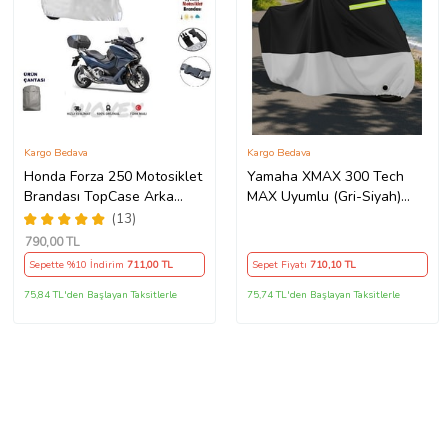
Kargo Bedava
Kargo Bedava
Honda Forza 250 Motosiklet
Yamaha XMAX 300 Tech
Brandası TopCase Arka
MAX Uyumlu (Gri-Siyah)
Çanta Uyumlu Branda,Örtü
Reflektörlü ,Motosiklet
(13)
Brandası,Motor Branda
790
,00 TL
Motor Örtüsü (Güvenlik
Sepette %10 İndirim
711
,00 TL
Sepet Fiyatı
710
,10 TL
Kilidi ve Bağlantı Tokalı)
75,84 TL'den Başlayan Taksitlerle
75,74 TL'den Başlayan Taksitlerle