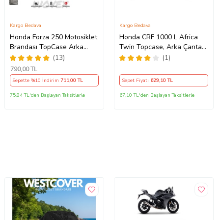
Kargo Bedava
Kargo Bedava
Honda Forza 250 Motosiklet
Honda CRF 1000 L Africa
Brandası TopCase Arka
Twin Topcase, Arka Çanta
Çanta Uyumlu Branda,Örtü
Uyumlu Motosiklet Branda,
(13)
(1)
Motor Örtüsü , Çadır
790
,00 TL
Sepette %10 İndirim
711
,00 TL
Sepet Fiyatı
629
,10 TL
75,84 TL'den Başlayan Taksitlerle
67,10 TL'den Başlayan Taksitlerle