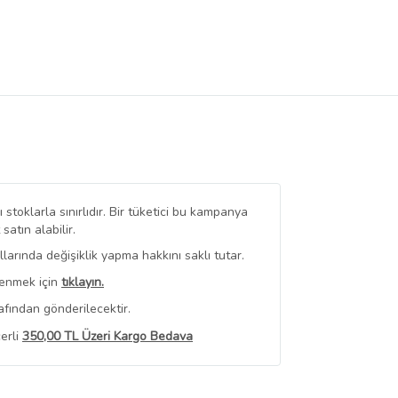
stoklarla sınırlıdır. Bir tüketici bu kampanya
tın alabilir.
arında değişiklik yapma hakkını saklı tutar.
renmek için
tıklayın.
afından gönderilecektir.
erli
350,00 TL Üzeri Kargo Bedava
 Görüntüle
iyat bilgileri, satıcı tarafından