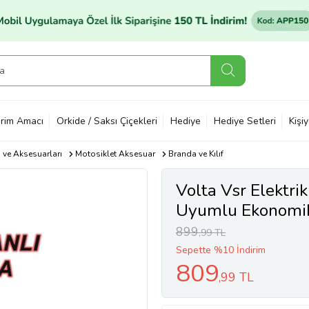
rim Amacı
Orkide / Saksı Çiçekleri
Hediye
Hediye Setleri
Kişi
ı ve Aksesuarları
Motosiklet Aksesuar
Branda ve Kılıf
Volta Vsr Elektri
Uyumlu Ekonomik
899
,99 TL
Sepette %10 İndirim
809
,99 TL