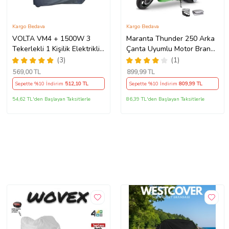
Kargo Bedava
Kargo Bedava
VOLTA VM4 + 1500W 3
Maranta Thunder 250 Arka
Tekerlekli 1 Kişilik Elektrikli
Çanta Uyumlu Motor Branda
Motosiklet Motor Koruma
Örtü Miflonlu Premium 4
(3)
(1)
Brandası Ultra Dayanıklı
Mevsim Koruma Gri
569
,00 TL
899
,99 TL
Sepette %10 İndirim
512
,10 TL
Sepette %10 İndirim
809
,99 TL
54,62 TL'den Başlayan Taksitlerle
86,39 TL'den Başlayan Taksitlerle