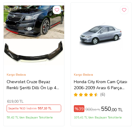
Kargo Bedava
Kargo Bedava
Chevrolet Cruze Beyaz
Honda City Krom Cam Çıtası
Renkli Şeritli Dilli Ön Lip 4
2006-2009 Arası 6 Parça
Prç Parlak Siyah ABS
Paslanmaz Çelik
(6)
619
,00 TL
550
%39
Sepette %10 İndirim
557
,10 TL
900
,00 TL
,00 TL
59,42 TL'den Başlayan Taksitlerle
105,41 TL'den Başlayan Taksitlerle