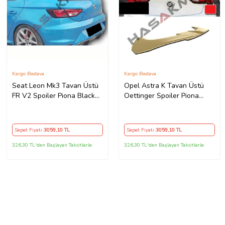
Kargo Bedava
Kargo Bedava
Seat Leon Mk3 Tavan Üstü
Opel Astra K Tavan Üstü
FR V2 Spoiler Piona Black
Oettinger Spoiler Piona
2012 2013 2014 2015 2016
Black 2015 2016 2017 2018
2017 2018 2019 2020
2019 2020 2021 İthal
Sepet Fiyatı
3059
,10 TL
Sepet Fiyatı
3059
,10 TL
326,30 TL'den Başlayan Taksitlerle
326,30 TL'den Başlayan Taksitlerle