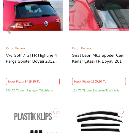
Kargo Bedava
Kargo Bedava
Vw Golf 7 GTI R Highline 4
Seat Leon Mk3 Spoiler Cam
Parça Spoiler Boyalı 2012
Kenar Çıtası FR Boyalı 2012
2013 2014 2015 2016 2017
2013 2014 2015 2016 2017
2018 2019 İthal
2018 2019 2020 İthal
Sepet Fiyatı
3419
,10 TL
Sepet Fiyatı
1169
,10 TL
364,70 TL'den Başlayan Taksitlerle
124,70 TL'den Başlayan Taksitlerle