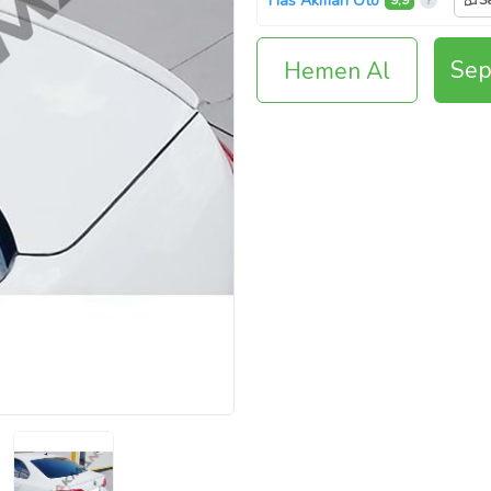
Has Akman Oto
9,9
Sa
Sep
Hemen Al