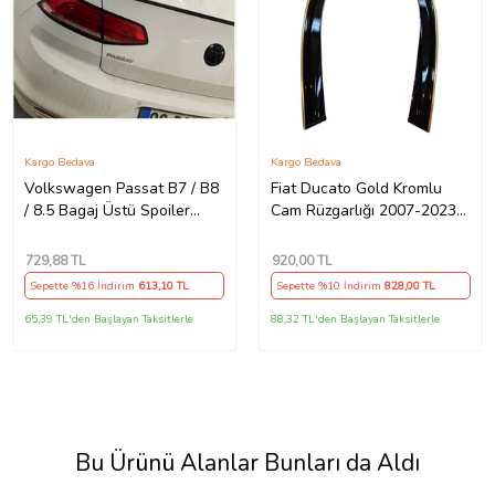
Kargo Bedava
Kargo Bedava
Volkswagen Passat B7 / B8
Fiat Ducato Gold Kromlu
/ 8.5 Bagaj Üstü Spoiler
Cam Rüzgarlığı 2007-2023
Piano Black
Arası 2-Li
729
,88 TL
920
,00 TL
Sepette %16 İndirim
613
,10 TL
Sepette %10 İndirim
828
,00 TL
65,39 TL'den Başlayan Taksitlerle
88,32 TL'den Başlayan Taksitlerle
Bu Ürünü Alanlar Bunları da Aldı