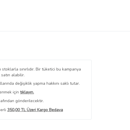
stoklarla sınırlıdır. Bir tüketici bu kampanya
tın alabilir.
arında değişiklik yapma hakkını saklı tutar.
renmek için
tıklayın.
afından gönderilecektir.
erli
350,00 TL Üzeri Kargo Bedava
 Görüntüle
iyat bilgileri, satıcı tarafından