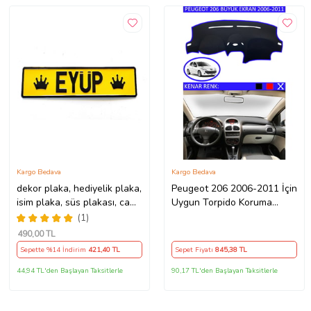
Kargo Bedava
Kargo Bedava
dekor plaka, hediyelik plaka,
Peugeot 206 2006-2011 İçin
isim plaka, süs plakası, cam
Uygun Torpido Koruma
önü plakası, tırcı plakası
Halısı Siyah Kenar Renk
(1)
(Sarı-Siyah)
Mavi
490
,00 TL
Sepette %14 İndirim
421
,40 TL
Sepet Fiyatı
845
,38 TL
44,94 TL'den Başlayan Taksitlerle
90,17 TL'den Başlayan Taksitlerle