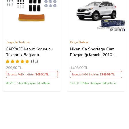
Kargo ile Teslimat
Kargo Bedava
CAPPAFE Kaput Koruyucu
Niken Kia Sportage Cam
Rüzgarlık Bağlantı
Rüzgarlığı Kromlu 2010-
Aparatları Seti
2015 4'Lü (Beyaz)
(11)
299
,90 TL
1498
,99 TL
Sepette %10 İndirim
269
,91 TL
Sepette %10 İndirim
1349
,09 TL
28,79 TL'den Başlayan Taksitlerle
143,90 TL'den Başlayan Taksitlerle