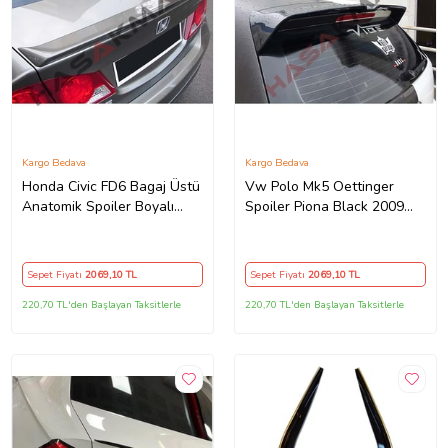
Kargo Bedava
Kargo Bedava
Honda Civic FD6 Bagaj Üstü
Vw Polo Mk5 Oettinger
Anatomik Spoiler Boyalı
Spoiler Piona Black 2009
2006 2007 2008 2009 2010
2010 2011 2012 2013 2014
2011 İthal
2015 2016 2017 İthal
Sepet Fiyatı
2069
,10 TL
Sepet Fiyatı
2069
,10 TL
220,70 TL'den Başlayan Taksitlerle
220,70 TL'den Başlayan Taksitlerle