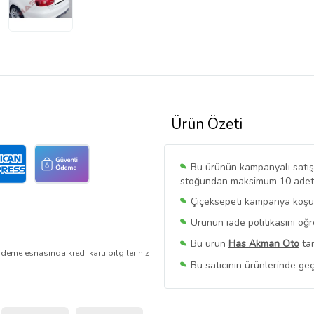
Ürün Özeti
Bu ürünün kampanyalı satışı 
stoğundan maksimum 10 adet sa
Çiçeksepeti kampanya koşull
Ürünün iade politikasını öğ
Bu ürün
Has Akman Oto
tar
deme esnasında kredi kartı bilgileriniz
Bu satıcının ürünlerinde geç
Bu Satıcının
Tüm Ürünlerini
Ürün sayfasında gördüğünüz f