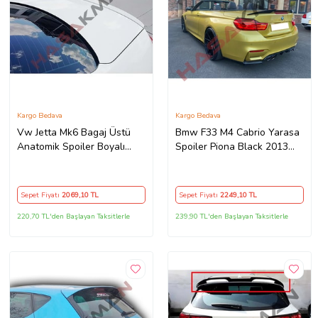
Kargo Bedava
Kargo Bedava
Vw Jetta Mk6 Bagaj Üstü
Bmw F33 M4 Cabrio Yarasa
Anatomik Spoiler Boyalı
Spoiler Piona Black 2013
2010 2011 2012 2013 2014
2014 2015 2016 2017 2018
2015 2016 2017 2018 İthal
2019 2020 İthal
Sepet Fiyatı
2069
,10 TL
Sepet Fiyatı
2249
,10 TL
220,70 TL'den Başlayan Taksitlerle
239,90 TL'den Başlayan Taksitlerle