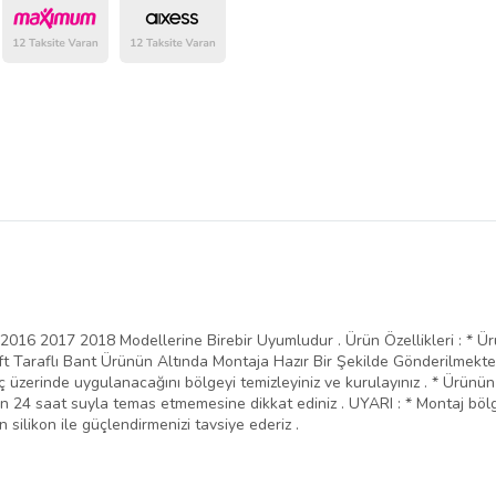
belirlenmektedir.
6 2017 2018 Modellerine Birebir Uyumludur . Ürün Özellikleri : * Ürü
Çift Taraflı Bant Ürünün Altında Montaja Hazır Bir Şekilde Gönderilmekted
 üzerinde uygulanacağını bölgeyi temizleyiniz ve kurulayınız . * Ürünün 
nın 24 saat suyla temas etmemesine dikkat ediniz . UYARI : * Montaj böl
 silikon ile güçlendirmenizi tavsiye ederiz .