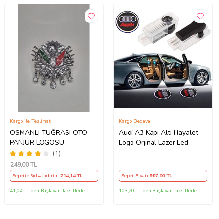
Kargo ile Teslimat
Kargo Bedava
OSMANLI TUĞRASI OTO
Audi A3 Kapı Altı Hayalet
PANJUR LOGOSU
Logo Orjinal Lazer Led
(1)
249
,00 TL
Sepette %14 İndirim
214
,14 TL
Sepet Fiyatı
967
,50 TL
41,04 TL'den Başlayan Taksitlerle
103,20 TL'den Başlayan Taksitlerle