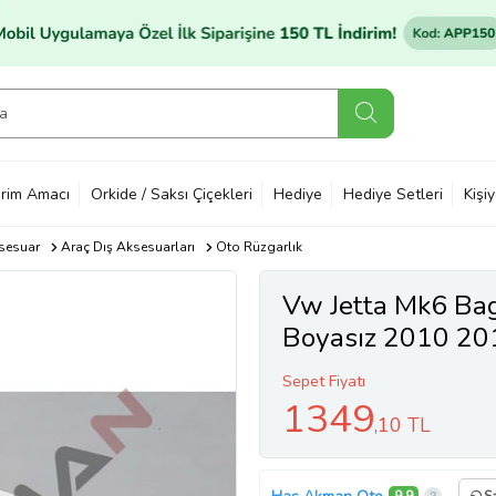
rim Amacı
Orkide / Saksı Çiçekleri
Hediye
Hediye Setleri
Kişi
sesuar
Araç Dış Aksesuarları
Oto Rüzgarlık
Vw Jetta Mk6 Bag
Boyasız 2010 2
2016 2017 2018 
Sepet Fiyatı
1349
,10 TL