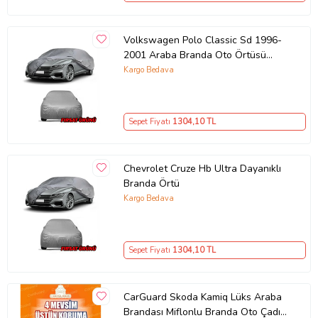
Volkswagen Polo Classic Sd 1996-
2001 Araba Branda Oto Örtüsü
Çadır
Kargo Bedava
Sepet Fiyatı
1304
,10 TL
Chevrolet Cruze Hb Ultra Dayanıklı
Branda Örtü
Çizilme Koruması ve Kolay Temizlik
Kargo Bedava
Aracınıza kalkan olur, çizilmelere karşı korur.
Islak bir bez yardımı ile kolayca temizleyebilirsiniz.
Uzun süreli kullanıma uygun tasarlanmıştır.
Sepet Fiyatı
1304
,10 TL
CarGuard Skoda Kamiq Lüks Araba
Brandası Miflonlu Branda Oto Çadır