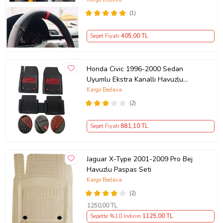
(1)
Sepet Fiyatı
405
,00 TL
Honda Civic 1996-2000 Sedan
Uyumlu Ekstra Kanallı Havuzlu
Paspas Seti Krom Kırmızı 4D
Kargo Bedava
(2)
Sepet Fiyatı
881
,10 TL
Jaguar X-Type 2001-2009 Pro Bej
Havuzlu Paspas Seti
Kargo Bedava
(2)
1250
,00 TL
Sepette %10 İndirim
1125
,00 TL