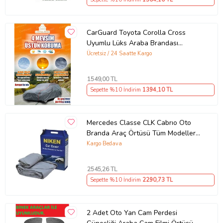
Resimler Temsilidir.
Aracınıza Birebir Uyumlu Branda Gönderilecektir.
NOT : İadeleri anlaşmalı olduğumuz kargo firması ile gönderiniz.
Anlaşmamız dışında ki kargo firmalarıyla gelen iadeler kabul
edilmeyecektir.
CarGuard Toyota Corolla Cross
Uyumlu Lüks Araba Brandası
Ürün Kodu:
kcm56667367
Miflonlu Branda Oto Çadır Örtü
Ücretsiz / 24 Saatte Kargo
1549
,00 TL
Sepette %10 İndirim
1394
,10 TL
Mercedes Classe CLK Cabrıo Oto
Branda Araç Örtüsü Tüm Modeller
Niken (Gri)
Kargo Bedava
2545
,26 TL
Sepette %10 İndirim
2290
,73 TL
2 Adet Oto Yan Cam Perdesi