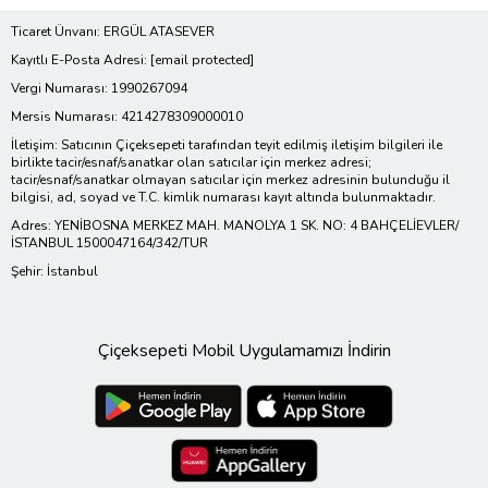
Ticaret Ünvanı: ERGÜL ATASEVER
Kayıtlı E-Posta Adresi:
[email protected]
Vergi Numarası: 1990267094
Mersis Numarası: 4214278309000010
İletişim: Satıcının Çiçeksepeti tarafından teyit edilmiş iletişim bilgileri ile
birlikte tacir/esnaf/sanatkar olan satıcılar için merkez adresi;
tacir/esnaf/sanatkar olmayan satıcılar için merkez adresinin bulunduğu il
bilgisi, ad, soyad ve T.C. kimlik numarası kayıt altında bulunmaktadır.
Adres: YENİBOSNA MERKEZ MAH. MANOLYA 1 SK. NO: 4 BAHÇELİEVLER/
İSTANBUL 1500047164/342/TUR
Şehir: İstanbul
Çiçeksepeti Mobil Uygulamamızı İndirin