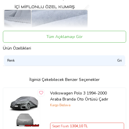
Tüm Açıklamayı Gör
Ürün Özellikleri
Renk
Gri
İlginizi Çekebilecek Benzer Seçenekler
Volkswagen Polo 3 1994-2000
SU GEÇİRMEZ
Su geçirmeyen ancak nefes alabilen özel nano teknolojiyle üretilen
Araba Branda Oto Örtüsü Çadır
kumaştan imal edilir.
Kargo Bedava
-40 ile +60 derece arasında sorunsuz kullanılabilir.
Çetin doğa koşullarına kolay teslim olmaz, uzun ömürlüdür.
Sepet Fiyatı
1304
,10 TL