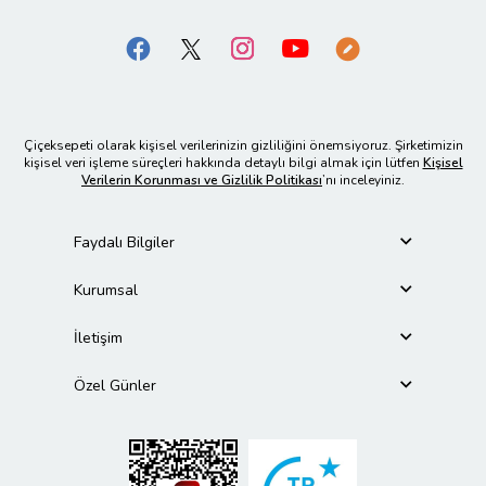
Çiçeksepeti olarak kişisel verilerinizin gizliliğini önemsiyoruz. Şirketimizin
kişisel veri işleme süreçleri hakkında detaylı bilgi almak için lütfen
Kişisel
Verilerin Korunması ve Gizlilik Politikası
’nı inceleyiniz.
Faydalı Bilgiler
Kurumsal
İletişim
Özel Günler