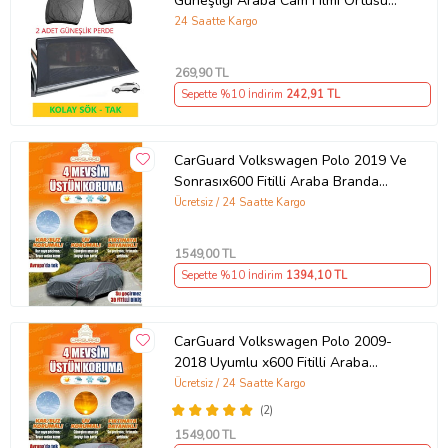
Güneşliği Araba Cam Filmi Örtüsü
Anne Bebek Emzirme Kılıfı Araç
24 Saatte Kargo
Güneşlik
269
,90 TL
Sepette %10 İndirim
242
,91 TL
CarGuard Volkswagen Polo 2019 Ve
Sonrasıx600 Fitilli Araba Branda
Miflonlu Oto Çadır Örtü
Ücretsiz / 24 Saatte Kargo
1549
,00 TL
Sepette %10 İndirim
1394
,10 TL
CarGuard Volkswagen Polo 2009-
2018 Uyumlu x600 Fitilli Araba
Brandası Miflonlu Branda Oto Çadır
Ücretsiz / 24 Saatte Kargo
Örtü
(2)
1549
,00 TL