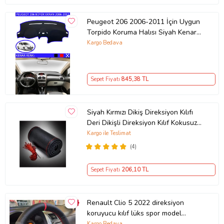
Peugeot 206 2006-2011 İçin Uygun
Torpido Koruma Halısı Siyah Kenar
Renk Mavi
Kargo Bedava
Sepet Fiyatı
845
,38 TL
Siyah Kırmızı Dikiş Direksiyon Kılıfı
Deri Dikişli Direksiyon Kılıf Kokusuz
Kılıf
Kargo ile Teslimat
(4)
Sepet Fiyatı
206
,10 TL
Renault Clio 5 2022 direksiyon
koruyucu kılıf lüks spor model
karbon deri
Kargo Bedava