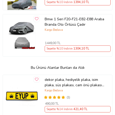
Sepette %10 İndirim
1394
,10 TL
Bmw 1 Seri F20-F21-E82-E88 Araba
Branda Oto Örtüsü Çadır
Kargo Bedava
1449
,00 TL
Sepette %10 İndirim
1304
,10 TL
Bu Ürünü Alanlar Bunları da Aldı
dekor plaka, hediyelik plaka, isim
plaka, süs plakası, cam önü plakası,
tırcı plakası (Sarı-Siyah)
Kargo Bedava
(1)
490
,00 TL
Sepette %14 İndirim
421
,40 TL