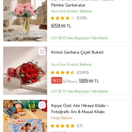
Pembe Gerberalar
Aynı Gün Ücretsiz Teslimat
(5205)
659
,99 TL
137,49 TL'den Başlayan Taksitlerle
Kırmızı Gerbera Çiçek Buketi
Aynı Gün Ücretsiz Teslimat
(21493)
%13
589
,99 TL
679
,99 TL
122,91 TL'den Başlayan Taksitlerle
Kişiye Özel Aile Hikaye Kitabı –
Fotoğraflı Anı & Masal Kitabı
Kargo Bedava
(17)