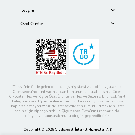
İletişim
Özel Günler
Türkiye’nin önde gelen online alışveriş sitesi ve mobil uygulaması
Çiçeksepeti’nde, ihtiyacınız olan tüm ürünleri bulabilirsiniz. Çiçek,
Çikolata, Hediye, Kişiye Özel Ürünler ve Hediye Setleri gibi birçok farklı
kategoride aradığınız binlerce ürünü sizlere sunuyor ve zamanında
kapınıza getiriyoruz! Siz de ister sevdiklerinizi mutlu etmek için, ister
kendiniz için sipariş verebilir; Çiçeksepeti Extra’nın fırsatlarla dolu
dünyasıyla tanışarak mutlu bir gün geçirebilirsiniz.
Copyright © 2026 Çiçeksepeti İnternet Hizmetleri A.Ş