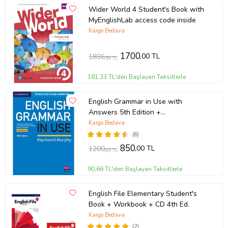
Wider World 4 Student's Book with
MyEnglishLab access code inside
Kargo Bedava
1700
,00 TL
1836
,50 TL
181,33 TL'den Başlayan Taksitlerle
English Grammar in Use with
Answers 5th Edition +
Downloadable Audios CD
Kargo Bedava
(6)
850
,00 TL
1200
,00 TL
90,66 TL'den Başlayan Taksitlerle
English File Elementary Student's
Book + Workbook + CD 4th Ed.
Kargo Bedava
(2)