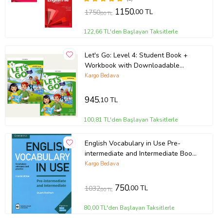
1150
,00 TL
1750
,00 TL
122,66 TL'den Başlayan Taksitlerle
Let's Go: Level 4: Student Book +
Workbook with Downloadable
Audios
Kargo Bedava
945
,10 TL
100,81 TL'den Başlayan Taksitlerle
English Vocabulary in Use Pre-
intermediate and Intermediate Book
and CD
Kargo Bedava
750
,00 TL
1032
,00 TL
80,00 TL'den Başlayan Taksitlerle