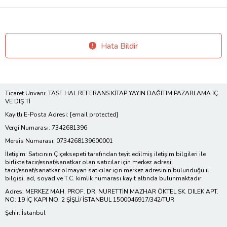
Hata Bildir
Ticaret Ünvanı: TASF.HAL.REFERANS KİTAP YAYIN DAĞITIM PAZARLAMA İÇ
VE DIŞ Tİ
Kayıtlı E-Posta Adresi:
[email protected]
Vergi Numarası: 7342681396
Mersis Numarası: 0734268139600001
İletişim: Satıcının Çiçeksepeti tarafından teyit edilmiş iletişim bilgileri ile
birlikte tacir/esnaf/sanatkar olan satıcılar için merkez adresi;
tacir/esnaf/sanatkar olmayan satıcılar için merkez adresinin bulunduğu il
bilgisi, ad, soyad ve T.C. kimlik numarası kayıt altında bulunmaktadır.
Adres: MERKEZ MAH. PROF. DR. NURETTİN MAZHAR ÖKTEL SK. DILEK APT.
NO: 19 İÇ KAPI NO: 2 ŞİŞLİ/ İSTANBUL 1500046917/342/TUR
Şehir: İstanbul