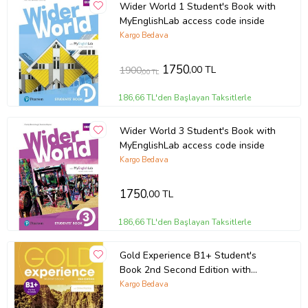
Wider World 1 Student's Book with
MyEnglishLab access code inside
Kargo Bedava
1750
,00 TL
1900
,00 TL
186,66 TL'den Başlayan Taksitlerle
Wider World 3 Student's Book with
MyEnglishLab access code inside
Kargo Bedava
1750
,00 TL
186,66 TL'den Başlayan Taksitlerle
Gold Experience B1+ Student's
Book 2nd Second Edition with
Online Practice
Kargo Bedava