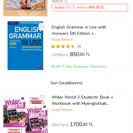
900
,00 TL
Sepette 251 TL İndirim
649
,00 TL
English Grammar in Use with
Answers 5th Edition +
Downloadable Audios CD
Kargo Bedava
(6)
850
,00 TL
1200
,00 TL
90,66 TL'den Başlayan Taksitlerle
Son Gezdikleriniz
Wider World 3 Students' Book +
Workbook with Myenglishlab
(Online Access Code lu)
Kargo Bedava
1700
,00 TL
2317
,50 TL