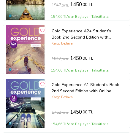
1450
,00 TL
1947
,50 TL
154,66 TL'den Başlayan Taksitlerle
Gold Experience A2+ Student’s
Book 2nd Second Edition with
Online Practice
Kargo Bedava
1450
,00 TL
1947
,50 TL
154,66 TL'den Başlayan Taksitlerle
Gold Experience A1 Student’s Book
2nd Second Edition with Online
Practice
Kargo Bedava
1450
,00 TL
1762
,50 TL
154,66 TL'den Başlayan Taksitlerle