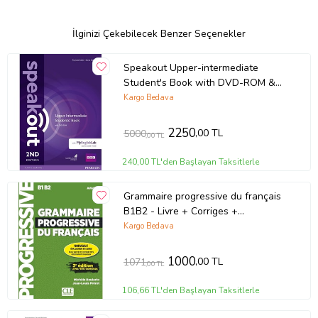
İlginizi Çekebilecek Benzer Seçenekler
Speakout Upper-intermediate
Student's Book with DVD-ROM &
MyEnglishLab access code inside
Kargo Bedava
2250
,00 TL
5000
,00 TL
240,00 TL'den Başlayan Taksitlerle
Grammaire progressive du français
B1B2 - Livre + Corriges +
Downloadable CD
Kargo Bedava
1000
,00 TL
1071
,00 TL
106,66 TL'den Başlayan Taksitlerle