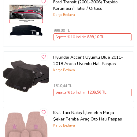
Ford Transit (2001-2006) Torpido
Koruması / Halısı / Örtüsü
Kargo Bedava
999
,00 TL
Sepette %10 İndirim
899
,10 TL
Hyundai Accent Uyumlu Blue 2011-
2018 Araca Uyumlu Halı Paspas
Kargo Bedava
1510
,44 TL
Sepette %18 İndirim
1238
,56 TL
Kral Tacı Nakış İşlemeli 5 Parça
Şeker Pembe Araç Oto Halı Paspas
Kargo Bedava