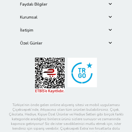
Faydalı Bilgiler
Kurumsal
İletişim
Özel Günler
Türkiye’nin önde gelen online alışveriş sitesi ve mobil uygulaması
Çiçeksepeti’nde, ihtiyacınız olan tüm ürünleri bulabilirsiniz. Çiçek,
Çikolata, Hediye, Kişiye Özel Ürünler ve Hediye Setleri gibi birçok farklı
kategoride aradığınız binlerce ürünü sizlere sunuyor ve zamanında
kapınıza getiriyoruz! Siz de ister sevdiklerinizi mutlu etmek için, ister
kendiniz için sipariş verebilir; Çiçeksepeti Extra’nın fırsatlarla dolu