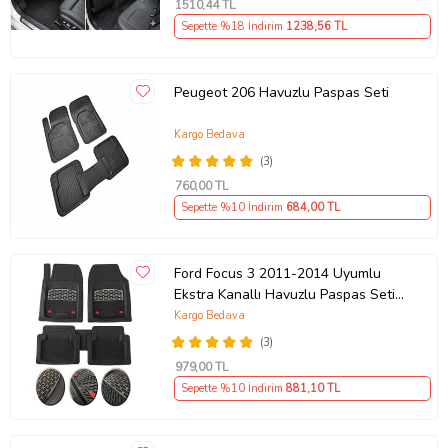
1510
,44 TL
Sepette %18 İndirim
1238
,56 TL
Peugeot 206 Havuzlu Paspas Seti
Kargo Bedava
(3)
760
,00 TL
Sepette %10 İndirim
684
,00 TL
Ford Focus 3 2011-2014 Uyumlu
Ekstra Kanallı Havuzlu Paspas Seti
Krom Gümüş 4D
Kargo Bedava
(3)
979
,00 TL
Sepette %10 İndirim
881
,10 TL