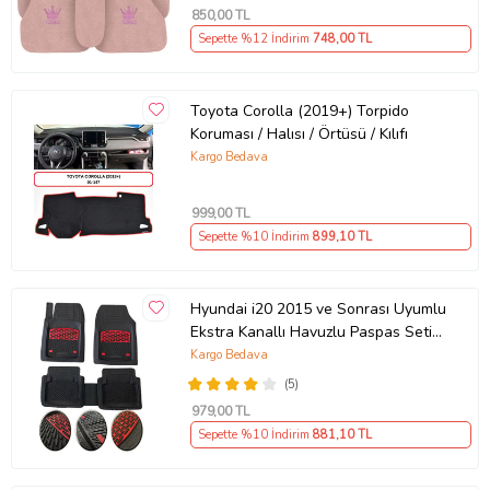
850
,00 TL
Sepette %12 İndirim
748
,00 TL
Toyota Corolla (2019+) Torpido
Koruması / Halısı / Örtüsü / Kılıfı
Kargo Bedava
999
,00 TL
Sepette %10 İndirim
899
,10 TL
Hyundai i20 2015 ve Sonrası Uyumlu
Ekstra Kanallı Havuzlu Paspas Seti
Krom Kırmızı 4D
Kargo Bedava
(5)
979
,00 TL
Sepette %10 İndirim
881
,10 TL