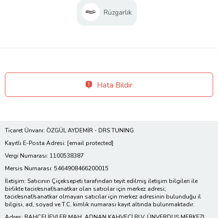
Rüzgarlık
Hata Bildir
Ticaret Ünvanı: ÖZGÜL AYDEMİR - DRS TUNING
Kayıtlı E-Posta Adresi:
[email protected]
Vergi Numarası: 1100538387
Mersis Numarası: 5464908466200015
İletişim: Satıcının Çiçeksepeti tarafından teyit edilmiş iletişim bilgileri ile
birlikte tacir/esnaf/sanatkar olan satıcılar için merkez adresi;
tacir/esnaf/sanatkar olmayan satıcılar için merkez adresinin bulunduğu il
bilgisi, ad, soyad ve T.C. kimlik numarası kayıt altında bulunmaktadır.
Adres: BAHÇELİEVLER MAH. ADNAN KAHVECİ BLV. ÜNVERDI IŞ MERKEZI