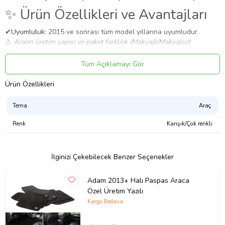
✨ Ürün Özellikleri ve Avantajları
✔
Uyumluluk:
2015 ve sonrası tüm model yıllarına uyumludur.
⚠️
Aracın üretim yapısı ve paket farklılık (Makyajlı/Makyajsız)
nedeniyle sipariş öncesi teyit almanızı öneririz.
✔
Malzeme:
Dayanıklı ve uzun ömürlü malzeme.
Tüm Açıklamayı Gör
Uygulama
Ürün Özellikleri
Aracınızın ölçülerine uygundur. Montaj işlemi el yatkınlığı
gerektirebilir.
Tema
Araç
Paket İçeriği
Renk
Karışık/Çok renkli
X6 2015+ Halı Paspas Araca Özel Üretim Yazılı
Güvenli Teslimat
Siparişleriniz darbe emici özel ambalajlarla, kargoda zarar
İlginizi Çekebilecek Benzer Seçenekler
görmeyecek şekilde paketlenerek tarafınıza ulaştırılır. %100
Müşteri memnuniyeti garantisiyle.
Adam 2013+ Halı Paspas Araca
Ürün Kodu:
kcm68347359
Özel Üretim Yazılı
Kargo Bedava