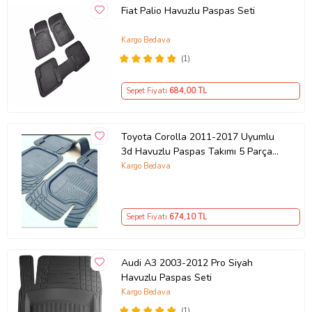
Fiat Palio Havuzlu Paspas Seti
Kargo Bedava
(1)
Sepet Fiyatı
684
,00 TL
Toyota Corolla 2011-2017 Uyumlu
3d Havuzlu Paspas Takımı 5 Parça
Uygun Fiyat
Kargo Bedava
Sepet Fiyatı
674
,10 TL
Audi A3 2003-2012 Pro Siyah
Havuzlu Paspas Seti
Kargo Bedava
(1)