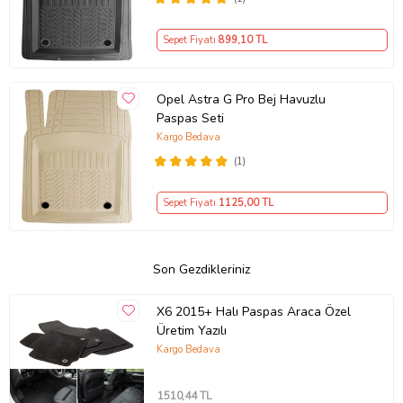
Sepet Fiyatı
899
,10 TL
Opel Astra G Pro Bej Havuzlu
Paspas Seti
Kargo Bedava
(1)
Sepet Fiyatı
1125
,00 TL
Son Gezdikleriniz
X6 2015+ Halı Paspas Araca Özel
Üretim Yazılı
Kargo Bedava
1510
,44 TL