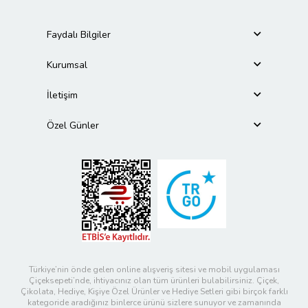
Faydalı Bilgiler
Kurumsal
İletişim
Özel Günler
Türkiye’nin önde gelen online alışveriş sitesi ve mobil uygulaması
Çiçeksepeti’nde, ihtiyacınız olan tüm ürünleri bulabilirsiniz. Çiçek,
Çikolata, Hediye, Kişiye Özel Ürünler ve Hediye Setleri gibi birçok farklı
kategoride aradığınız binlerce ürünü sizlere sunuyor ve zamanında