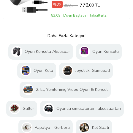
%22
779
,00 TL
999
,00 TL
83,09 TL'den Başlayan Taksitlerle
Daha Fazla Kategori
Oyun Konsolu Aksesuar
Oyun Konsolu
Oyun Kolu
Joystick, Gamepad
2. El, Yenilenmiş Video Oyun & Konsol
Güller
Oyuncu simülatörleri, aksesuarları
Papatya - Gerbera
Kol Saati