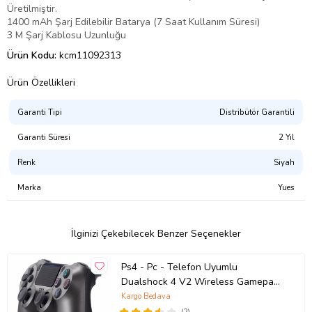
Üretilmiştir.
1400 mAh Şarj Edilebilir Batarya (7 Saat Kullanım Süresi)
3 M Şarj Kablosu Uzunluğu
Ürün Kodu:
kcm11092313
Ürün Özellikleri
Garanti Tipi
Distribütör Garantili
Garanti Süresi
2 Yıl
Renk
Siyah
Marka
Yues
İlginizi Çekebilecek Benzer Seçenekler
Ps4 - Pc - Telefon Uyumlu
Dualshock 4 V2 Wireless Gamepad
Kablosuz Oyun Kolu (Füme)
Kargo Bedava