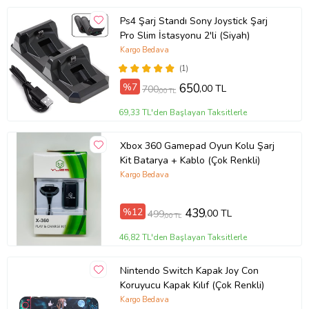
Ps4 Şarj Standı Sony Joystick Şarj
Pro Slim İstasyonu 2'li (Siyah)
Kargo Bedava
(1)
%7
650
,00 TL
700
,00 TL
69,33 TL'den Başlayan Taksitlerle
Xbox 360 Gamepad Oyun Kolu Şarj
Kit Batarya + Kablo (Çok Renkli)
Kargo Bedava
%12
439
,00 TL
499
,00 TL
46,82 TL'den Başlayan Taksitlerle
Nintendo Switch Kapak Joy Con
Koruyucu Kapak Kılıf (Çok Renkli)
Kargo Bedava