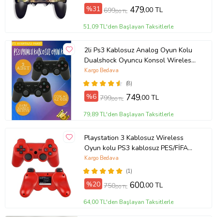
%31
479
,00 TL
699
,00 TL
51,09 TL'den Başlayan Taksitlerle
2li Ps3 Kablosuz Analog Oyun Kolu
Dualshock Oyuncu Konsol Wireless
Joystick Double Kumanda
Kargo Bedava
(8)
%6
749
,00 TL
799
,00 TL
79,89 TL'den Başlayan Taksitlerle
Playstation 3 Kablosuz Wireless
Oyun kolu PS3 kablosuz PES/FİFA
titreşimli oyun kolu (Kırmızı)
Kargo Bedava
(1)
%20
600
,00 TL
750
,00 TL
64,00 TL'den Başlayan Taksitlerle