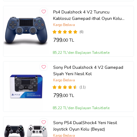
Ps4 Dualshock 4 V2 Turuncu
Kablosuz Gamepad ithal Oyun Kolu
Pc Uyumlu Ve Kablo (Lacivert)
Kargo Bedava
(6)
799
,00 TL
85,22 TL'den Başlayan Taksitlerle
Sony Ps4 Dualshock 4 V2 Gamepad
Siyah Yeni Nesil Kol
Kargo Bedava
(11)
799
,00 TL
85,22 TL'den Başlayan Taksitlerle
Sony PS4 DualShock4 Yeni Nesil
Joystick Oyun Kolu (Beyaz)
Kargo Bedava