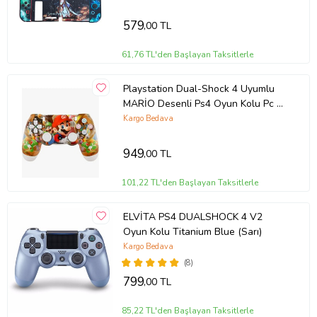
579
,00 TL
61,76 TL'den Başlayan Taksitlerle
Playstation Dual-Shock 4 Uyumlu
MARİO Desenli Ps4 Oyun Kolu Pc +
Ps4 + 1.5 MT KABLO HEDİYE
Kargo Bedava
949
,00 TL
101,22 TL'den Başlayan Taksitlerle
ELVİTA PS4 DUALSHOCK 4 V2
Oyun Kolu Titanium Blue (Sarı)
Kargo Bedava
(8)
799
,00 TL
85,22 TL'den Başlayan Taksitlerle