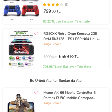
(3)
799
,00 TL
85,22 TL'den Başlayan Taksitlerle
RG50XX Retro Oyun Konsolu 2GB
RAM RK3128 – PS1 PSP N64 Linux
Sistem, Çoklu Emülatör Oyun
Kargo Bedava
Konsolu
6599
,90 TL
8999
,90 TL
703,98 TL'den Başlayan Taksitlerle
Bu Ürünü Alanlar Bunları da Aldı
Memo AK-66 Mobile Controller 6
Parmak PUBG Mobile Gamepad
Konsol (Siyah)
Kargo Bedava