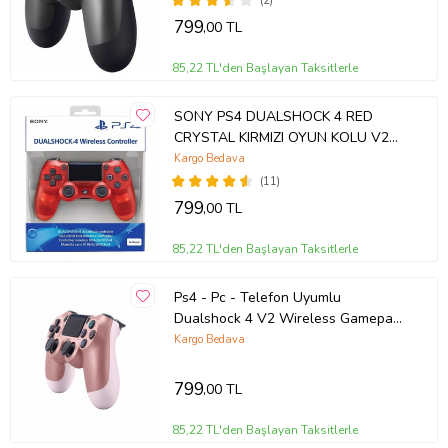
(2)
799
,00 TL
85,22 TL'den Başlayan Taksitlerle
SONY PS4 DUALSHOCK 4 RED
CRYSTAL KIRMIZI OYUN KOLU V2
YENİ NESİL
Kargo Bedava
(11)
799
,00 TL
85,22 TL'den Başlayan Taksitlerle
Ps4 - Pc - Telefon Uyumlu
Dualshock 4 V2 Wireless Gamepad
Kablosuz Oyun Kolu (Pembe)
Kargo Bedava
799
,00 TL
85,22 TL'den Başlayan Taksitlerle