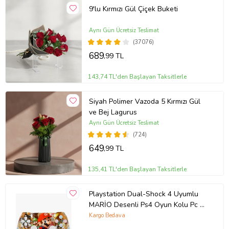
9'lu Kırmızı Gül Çiçek Buketi
Aynı Gün Ücretsiz Teslimat
(37076)
689
,99 TL
143,74 TL'den Başlayan Taksitlerle
Siyah Polimer Vazoda 5 Kırmızı Gül
ve Bej Lagurus
Aynı Gün Ücretsiz Teslimat
(724)
649
,99 TL
135,41 TL'den Başlayan Taksitlerle
Playstation Dual-Shock 4 Uyumlu
MARİO Desenli Ps4 Oyun Kolu Pc +
Ps4 + 1.5 MT KABLO HEDİYE
Kargo Bedava