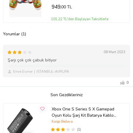
949
,00 TL
101,22 TL'den Başlayan Taksitlerle
Yorumlar (1)
08 Mart 2023
Şarjı çok çok çabuk bitiyor
Emre Esmer
ISTANBUL-AVRUPA
0
Son Gezdikleriniz
Xbox One S Series S X Gamepad
Oyun Kolu Şarj Kit Batarya Kablo
Xbox One/One S/Series S/Series X
Kargo Bedava
Uyum (Çok Renkli)
(1)