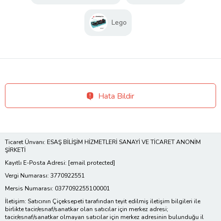
Lego
Hata Bildir
Ticaret Ünvanı: ESAŞ BİLİŞİM HİZMETLERİ SANAYİ VE TİCARET ANONİM
ŞİRKETİ
Kayıtlı E-Posta Adresi:
[email protected]
Vergi Numarası: 3770922551
Mersis Numarası: 0377092255100001
İletişim: Satıcının Çiçeksepeti tarafından teyit edilmiş iletişim bilgileri ile
birlikte tacir/esnaf/sanatkar olan satıcılar için merkez adresi;
tacir/esnaf/sanatkar olmayan satıcılar için merkez adresinin bulunduğu il