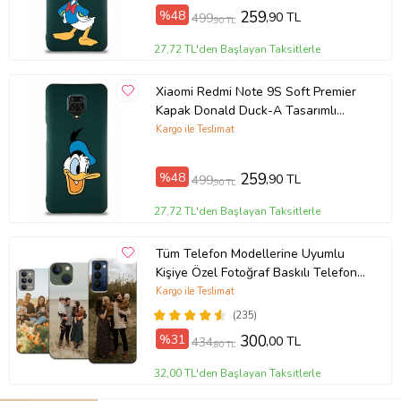
%48
259
,90 TL
499
,90 TL
27,72 TL'den Başlayan Taksitlerle
Xiaomi Redmi Note 9S Soft Premier
Kapak Donald Duck-A Tasarımlı
Silikon Kılıf - Yeşil (Şeffaf)
Kargo ile Teslimat
%48
259
,90 TL
499
,90 TL
27,72 TL'den Başlayan Taksitlerle
Tüm Telefon Modellerine Uyumlu
Kişiye Özel Fotoğraf Baskılı Telefon
Kılıfı
Kargo ile Teslimat
(235)
%31
300
,00 TL
434
,80 TL
32,00 TL'den Başlayan Taksitlerle