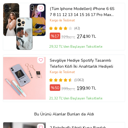
(Tüm Iphone Modelleri) iPhone 6 6S
7 8 11 12 13 14 15 16 17 Pro Max
Plus Mini Kişiye Özel Resimli
Kargo ile Teslimat
Fotoğraflı Kılıf
(42)
%17
274
,90 TL
329
,90 TL
29,32 TL'den Başlayan Taksitlerle
Sevgiliye Hediye Spotify Tasarımlı
Telefon Kılıfı İki Anahtarlık Hediyeli
Kargo ile Teslimat
(1062)
%50
199
,90 TL
399
,90 TL
21,32 TL'den Başlayan Taksitlerle
Bu Ürünü Alanlar Bunları da Aldı
2 Fotoğraflı Sihirli Kupa Bardak