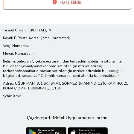
Hata Bildir
Ticaret Ünvanı: İLKER YALÇIN
Kayıtlı E-Posta Adresi:
[email protected]
Vergi Numarası: -
Mersis Numarası: -
İletişim: Satıcının Çiçeksepeti tarafından teyit edilmiş iletişim bilgileri ile
birlikte tacir/esnaf/sanatkar olan satıcılar için merkez adresi;
tacir/esnaf/sanatkar olmayan satıcılar için merkez adresinin bulunduğu il
bilgisi, ad, soyad ve T.C. kimlik numarası kayıt altında bulunmaktadır.
Adres: UĞUR MAH. 851 SK. İSMAİL SÖNMEZ İŞHANI NO: 12 İÇ KAPI NO: 21
KONAK/ İZMİR 1500048475/35/TUR
Şehir: İzmir
Çiçeksepeti Mobil Uygulamamızı İndirin