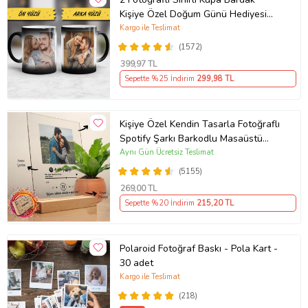
Kişiye Özel Doğum Günü Hediyesi
Sevgiliye Hediye Anneye Babaya
Kargo ile Teslimat
Ablaya Abiye Kız Erkek Kardeşe
(1572)
Arkadaşa Resimli Günü Yıl Dönümü
399
,97 TL
Hediyesi
Sepette %25 İndirim
299
,98 TL
Kişiye Özel Kendin Tasarla Fotoğraflı
Spotify Şarkı Barkodlu Masaüstü
Plak Fotoğraf Çerçevesi
Aynı Gün Ücretsiz Teslimat
(5155)
269
,00 TL
Sepette %20 İndirim
215
,20 TL
Polaroid Fotoğraf Baskı - Pola Kart -
30 adet
Kargo ile Teslimat
(218)