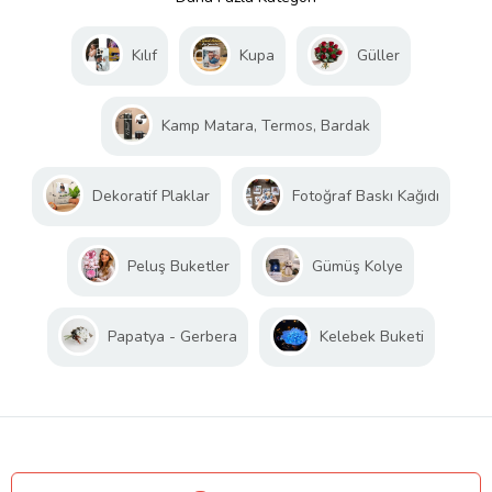
Kılıf
Kupa
Güller
Kamp Matara, Termos, Bardak
Dekoratif Plaklar
Fotoğraf Baskı Kağıdı
Peluş Buketler
Gümüş Kolye
Papatya - Gerbera
Kelebek Buketi