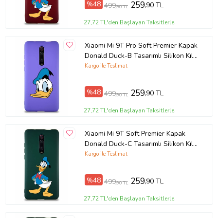
%48
259
,90 TL
499
,90 TL
Ürün Kodu:
kcm16906447
27,72 TL'den Başlayan Taksitlerle
Xiaomi Mi 9T Pro Soft Premier Kapak
Donald Duck-B Tasarımlı Silikon Kılıf
- Mor (Şeffaf)
Kargo ile Teslimat
%48
259
,90 TL
499
,90 TL
27,72 TL'den Başlayan Taksitlerle
Xiaomi Mi 9T Soft Premier Kapak
Donald Duck-C Tasarımlı Silikon Kılıf
- Yeşil (Şeffaf)
Kargo ile Teslimat
%48
259
,90 TL
499
,90 TL
27,72 TL'den Başlayan Taksitlerle