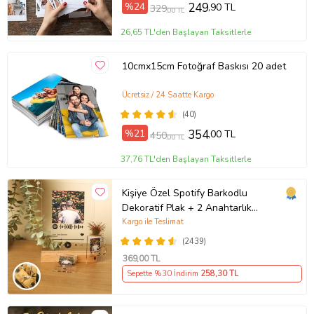
%24
249
,90 TL
329
,00 TL
26,65 TL'den Başlayan Taksitlerle
10cmx15cm Fotoğraf Baskısı 20 adet
Ücretsiz / 24 Saatte Kargo
(40)
%21
354
,00 TL
450
,00 TL
37,76 TL'den Başlayan Taksitlerle
Kişiye Özel Spotify Barkodlu
Dekoratif Plak + 2 Anahtarlık
Babaya Anneye Sevgiliye Arkadaşa
Kargo ile Teslimat
Hediye
(2439)
369
,00 TL
Sepette %30 İndirim
258
,30 TL