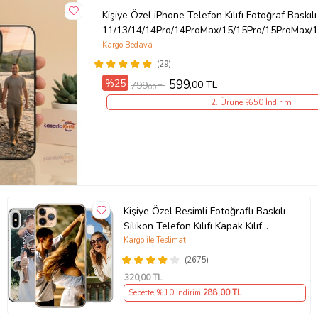
Kişiye Özel iPhone Telefon Kılıfı Fotoğraf Baskılı
11/13/14/14Pro/14ProMax/15/15Pro/15ProMax/1
Kargo Bedava
(29)
%25
599
,00 TL
799
,00 TL
2. Ürüne %50 İndirim
Kişiye Özel Resimli Fotoğraflı Baskılı
Silikon Telefon Kılıfı Kapak Kılıf
(Telefon Modelleri Açıklamada)
Kargo ile Teslimat
(2675)
320
,00 TL
Sepette %10 İndirim
288
,00 TL