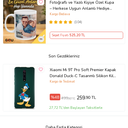
Fotoğraflı ve Yazılı Kişiye Özel Kupa
– Herkese Uygun Anlamlı Hediye
Porselen Baskılı Kupa (Beyaz)
Kargo Bedava
(104)
Sepet Fiyatı
525
,20 TL
Son Gezdikleriniz
Xiaomi Mi 9T Pro Soft Premier Kapak
Donald Duck-C Tasarımlı Silikon Kılıf
- Yeşil (Şeffaf)
Kargo ile Teslimat
%48
259
,90 TL
499
,90 TL
27,72 TL'den Başlayan Taksitlerle
Daha Fazla Kategori