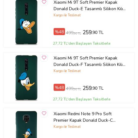
Xiaomi Mi 9T Soft Premier Kapak
Donald Duck-E Tasarımlı Silikon Kılıf
- Yeşil (Şeffaf)
Kargo ile Teslimat
%48
259
,90 TL
499
,90 TL
27,72 TL'den Başlayan Taksitlerle
Xiaomi Mi 9T Soft Premier Kapak
Donald Duck-F Tasarımlı Silikon Kılıf
- Yeşil (Şeffaf)
Kargo ile Teslimat
%48
259
,90 TL
499
,90 TL
27,72 TL'den Başlayan Taksitlerle
Xiaomi Redmi Note 9 Pro Soft
Premier Kapak Donald Duck-C
Tasarımlı Silikon Kılıf - Yeşil (Şeffaf)
Kargo ile Teslimat