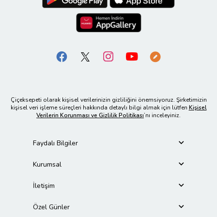
Çiçeksepeti olarak kişisel verilerinizin gizliliğini önemsiyoruz. Şirketimizin
kişisel veri işleme süreçleri hakkında detaylı bilgi almak için lütfen
Kişisel
Verilerin Korunması ve Gizlilik Politikası
’nı inceleyiniz.
Faydalı Bilgiler
Kurumsal
İletişim
Özel Günler