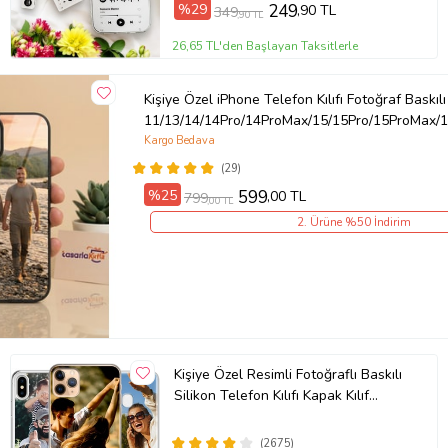
%29
249
,90 TL
349
,90 TL
26,65 TL'den Başlayan Taksitlerle
Kişiye Özel iPhone Telefon Kılıfı Fotoğraf Baskılı
11/13/14/14Pro/14ProMax/15/15Pro/15ProMax/1
Kargo Bedava
(29)
%25
599
,00 TL
799
,00 TL
2. Ürüne %50 İndirim
Kişiye Özel Resimli Fotoğraflı Baskılı
Silikon Telefon Kılıfı Kapak Kılıf
(Telefon Modelleri Açıklamada)
(2675)