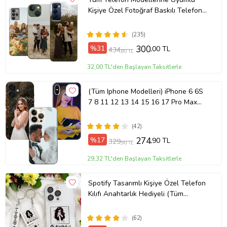
Kişiye Özel Fotoğraf Baskılı Telefon
Kılıfı
(235)
%31
300
,00 TL
434
,80 TL
32,00 TL'den Başlayan Taksitlerle
(Tüm Iphone Modelleri) iPhone 6 6S
7 8 11 12 13 14 15 16 17 Pro Max
Plus Mini Kişiye Özel Resimli
Fotoğraflı Kılıf
(42)
%17
274
,90 TL
329
,90 TL
29,32 TL'den Başlayan Taksitlerle
Spotify Tasarımlı Kişiye Özel Telefon
Kılıfı Anahtarlık Hediyeli (Tüm
Telefon Kılıfları Mevcuttur.)
(62)