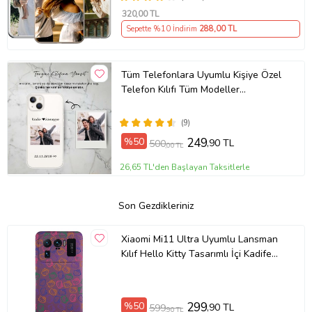
320
,00 TL
Sepette %10 İndirim
288
,00 TL
Tüm Telefonlara Uyumlu Kişiye Özel
Telefon Kılıfı Tüm Modeller
Açıklamada
(9)
%50
249
,90 TL
500
,00 TL
26,65 TL'den Başlayan Taksitlerle
Son Gezdikleriniz
Xiaomi Mi11 Ultra Uyumlu Lansman
Kılıf Hello Kitty Tasarımlı İçi Kadife
Kapak-Mürdüm (Şeffaf)
%50
299
,90 TL
599
,90 TL