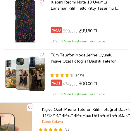
Xiaomi Redmi Note 10 Uyumlu
Lansman Kılıf Hello Kitty Tasarımlı İçi
Kadife Kapak-Siyah (Şeffaf)
%50
299
,90 TL
599
,90 TL
31,98 TL'den Başlayan Taksitlerle
Tüm Telefon Modellerine Uyumlu
Kişiye Özel Fotoğraf Baskılı Telefon
Kılıfı
(235)
%31
300
,00 TL
434
,80 TL
32,00 TL'den Başlayan Taksitlerle
Kişiye Özel iPhone Telefon Kılıfı Fotoğraf Baskılı
11/13/14/14Pro/14ProMax/15/15Pro/15ProMax/1
Kargo Bedava
(29)