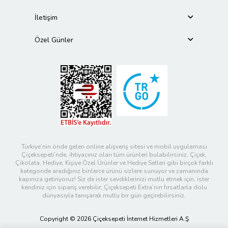
İletişim
Özel Günler
Türkiye’nin önde gelen online alışveriş sitesi ve mobil uygulaması
Çiçeksepeti’nde, ihtiyacınız olan tüm ürünleri bulabilirsiniz. Çiçek,
Çikolata, Hediye, Kişiye Özel Ürünler ve Hediye Setleri gibi birçok farklı
kategoride aradığınız binlerce ürünü sizlere sunuyor ve zamanında
kapınıza getiriyoruz! Siz de ister sevdiklerinizi mutlu etmek için, ister
kendiniz için sipariş verebilir; Çiçeksepeti Extra’nın fırsatlarla dolu
dünyasıyla tanışarak mutlu bir gün geçirebilirsiniz.
Copyright © 2026 Çiçeksepeti İnternet Hizmetleri A.Ş