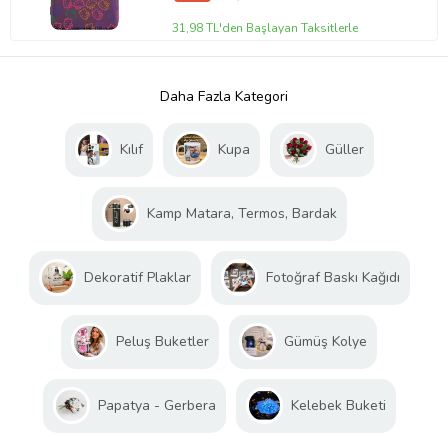
31,98 TL'den Başlayan Taksitlerle
Daha Fazla Kategori
Kılıf
Kupa
Güller
Kamp Matara, Termos, Bardak
Dekoratif Plaklar
Fotoğraf Baskı Kağıdı
Peluş Buketler
Gümüş Kolye
Papatya - Gerbera
Kelebek Buketi