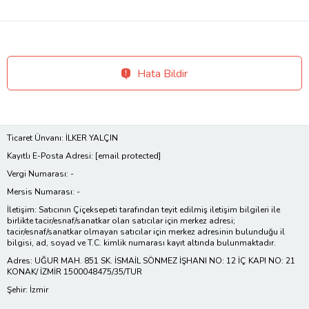
Hata Bildir
Ticaret Ünvanı: İLKER YALÇIN
Kayıtlı E-Posta Adresi:
[email protected]
Vergi Numarası: -
Mersis Numarası: -
İletişim: Satıcının Çiçeksepeti tarafından teyit edilmiş iletişim bilgileri ile
birlikte tacir/esnaf/sanatkar olan satıcılar için merkez adresi;
tacir/esnaf/sanatkar olmayan satıcılar için merkez adresinin bulunduğu il
bilgisi, ad, soyad ve T.C. kimlik numarası kayıt altında bulunmaktadır.
Adres: UĞUR MAH. 851 SK. İSMAİL SÖNMEZ İŞHANI NO: 12 İÇ KAPI NO: 21
KONAK/ İZMİR 1500048475/35/TUR
Şehir: İzmir