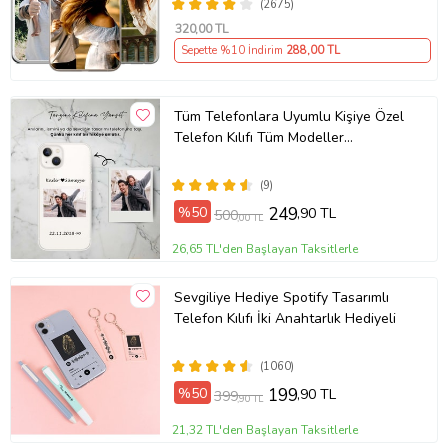
(2675)
320
,00 TL
Sepette %10 İndirim
288
,00 TL
Tüm Telefonlara Uyumlu Kişiye Özel
Telefon Kılıfı Tüm Modeller
Açıklamada
(9)
%50
249
,90 TL
500
,00 TL
26,65 TL'den Başlayan Taksitlerle
Sevgiliye Hediye Spotify Tasarımlı
Telefon Kılıfı İki Anahtarlık Hediyeli
(1060)
%50
199
,90 TL
399
,90 TL
21,32 TL'den Başlayan Taksitlerle