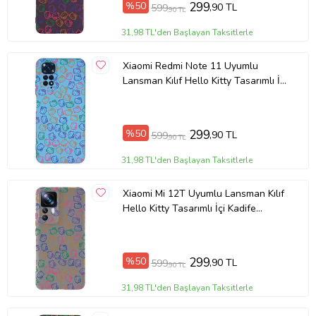
%50
299
,90 TL
599
,90 TL
Ürün Kodu:
kcm70053555
31,98 TL'den Başlayan Taksitlerle
Xiaomi Redmi Note 11 Uyumlu
Lansman Kılıf Hello Kitty Tasarımlı İçi
Kadife Kapak-Lila (Şeffaf)
%50
299
,90 TL
599
,90 TL
31,98 TL'den Başlayan Taksitlerle
Xiaomi Mi 12T Uyumlu Lansman Kılıf
Hello Kitty Tasarımlı İçi Kadife
Kapak-Gri (Şeffaf)
%50
299
,90 TL
599
,90 TL
31,98 TL'den Başlayan Taksitlerle