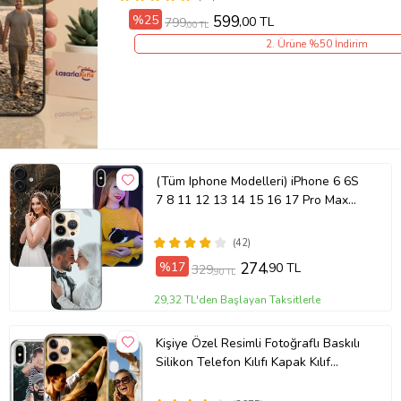
%25
599
,00 TL
799
,00 TL
2. Ürüne %50 İndirim
(Tüm Iphone Modelleri) iPhone 6 6S
7 8 11 12 13 14 15 16 17 Pro Max
Plus Mini Kişiye Özel Resimli
Fotoğraflı Kılıf
(42)
%17
274
,90 TL
329
,90 TL
29,32 TL'den Başlayan Taksitlerle
Kişiye Özel Resimli Fotoğraflı Baskılı
Silikon Telefon Kılıfı Kapak Kılıf
(Telefon Modelleri Açıklamada)