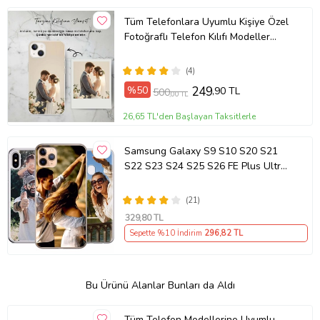
Tüm Telefonlara Uyumlu Kişiye Özel
Fotoğraflı Telefon Kılıfı Modeller
Açıklamada
(4)
%50
249
,90 TL
500
,00 TL
26,65 TL'den Başlayan Taksitlerle
Samsung Galaxy S9 S10 S20 S21
S22 S23 S24 S25 S26 FE Plus Ultra
Kılıf Kişiye Özel Resimli Fotoğraflı
Silikon
(21)
329
,80 TL
Sepette %10 İndirim
296
,82 TL
Bu Ürünü Alanlar Bunları da Aldı
Tüm Telefon Modellerine Uyumlu