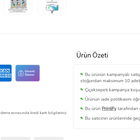
Ürün Özeti
Bu ürünün kampanyalı satışı 
stoğundan maksimum 10 adet sa
Çiçeksepeti kampanya koşull
Ürünün iade politikasını öğ
Bu ürün
PrintiFy
tarafından 
deme esnasında kredi kartı bilgileriniz
Bu satıcının ürünlerinde geç
Bu Satıcının
Tüm Ürünlerini
Ürün sayfasında gördüğünüz f