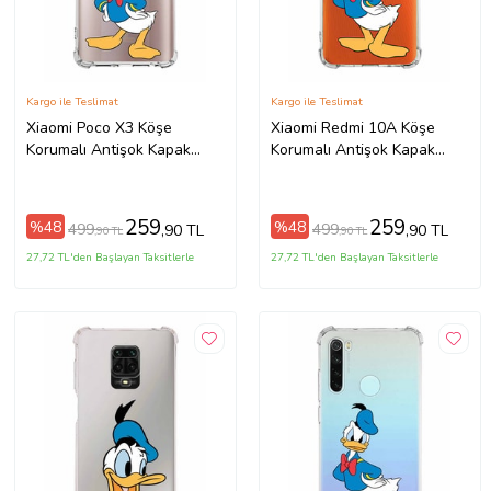
Kargo ile Teslimat
Kargo ile Teslimat
Xiaomi Poco X3 Köşe
Xiaomi Redmi 10A Köşe
Korumalı Antişok Kapak
Korumalı Antişok Kapak
Donald Duck Tasarımlı
Donald Duck Tasarımlı
Şeffaf Kılıf
Şeffaf Kılıf
259
259
%48
%48
499
499
,90 TL
,90 TL
,90 TL
,90 TL
27,72 TL'den Başlayan Taksitlerle
27,72 TL'den Başlayan Taksitlerle