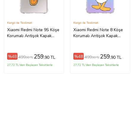
Kargo ile Teslimat
Kargo ile Teslimat
Xiaomi Redmi Note 9S Köşe
Xiaomi Redmi Note 8 Köşe
Korumalı Antişok Kapak
Korumalı Antişok Kapak
Donald Duck Tasarımlı
Donald Duck Tasarımlı
Şeffaf Kılıf
Şeffaf Kılıf
259
259
%48
%48
499
499
,90 TL
,90 TL
,90 TL
,90 TL
27,72 TL'den Başlayan Taksitlerle
27,72 TL'den Başlayan Taksitlerle