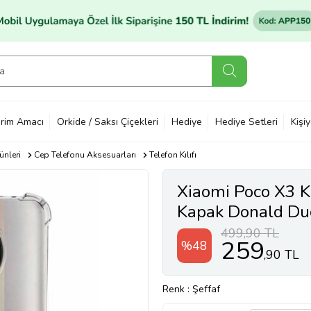
rim Amacı
Orkide / Saksı Çiçekleri
Hediye
Hediye Setleri
Kişi
ünleri
Cep Telefonu Aksesuarları
Telefon Kılıfı
Xiaomi Poco X3 K
Kapak Donald Duck
499,90 TL
259
%48
,90 TL
Renk
: Şeffaf