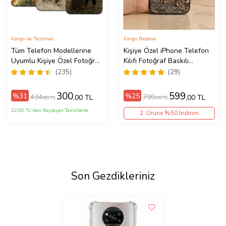
Kargo ile Teslimat
Kargo Bedava
Tüm Telefon Modellerine
Kişiye Özel iPhone Telefon
Uyumlu Kişiye Özel Fotoğraf
Kılıfı Fotoğraf Baskılı
Baskılı Telefon Kılıfı
11/13/14/14Pro/14ProMax/15/1
(235)
(29)
300
599
%31
%25
434
799
,00 TL
,00 TL
,80 TL
,00 TL
32,00 TL'den Başlayan Taksitlerle
2. Ürüne %50 İndirim
Son Gezdikleriniz