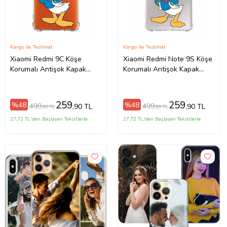
Kargo ile Teslimat
Kargo ile Teslimat
Xiaomi Redmi 9C Köşe
Xiaomi Redmi Note 9S Köşe
Korumalı Antişok Kapak
Korumalı Antişok Kapak
Donald Duck Tasarımlı
Donald Duck Tasarımlı
Şeffaf Kılıf
Şeffaf Kılıf
259
259
%48
%48
499
499
,90 TL
,90 TL
,90 TL
,90 TL
27,72 TL'den Başlayan Taksitlerle
27,72 TL'den Başlayan Taksitlerle