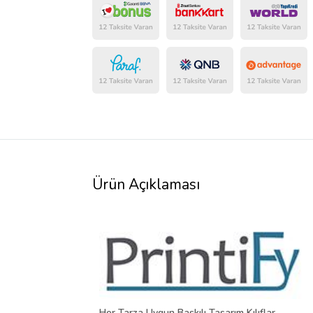
Ürün Açıklaması
Her Tarza Uygun Baskılı Tasarım Kılıflar