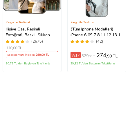
Kargo ile Teslimat
Kargo ile Teslimat
Kişiye Özel Resimli
(Tüm Iphone Modelleri)
Fotoğraflı Baskılı Silikon
iPhone 6 6S 7 8 11 12 13 14
5Pro/15ProMax/16/16e/16Plus/16Pro/16ProMax/17/17Air/17Pro/17ProM
Telefon Kılıfı Kapak Kılıf
15 16 17 Pro Max Plus Mini
(2675)
(42)
(Telefon Modelleri
Kişiye Özel Resimli
320
,00 TL
Açıklamada)
Fotoğraflı Kılıf
274
%17
Sepette %10 İndirim
288
,00 TL
329
,90 TL
,90 TL
30,72 TL'den Başlayan Taksitlerle
29,32 TL'den Başlayan Taksitlerle