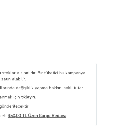
stoklarla sınırlıdır. Bir tüketici bu kampanya
tın alabilir.
arında değişiklik yapma hakkını saklı tutar.
renmek için
tıklayın.
gönderilecektir.
erli
350,00 TL Üzeri Kargo Bedava
 Görüntüle
iyat bilgileri, satıcı tarafından