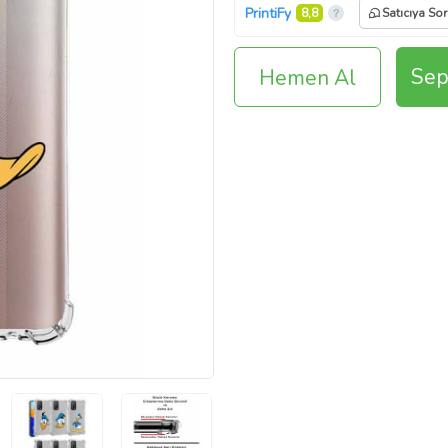
PrintiFy
8,8
Satıcıya Sor
Sep
Hemen Al