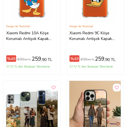
Kargo ile Teslimat
Kargo ile Teslimat
Xiaomi Redmi 10A Köşe
Xiaomi Redmi 9C Köşe
Korumalı Antişok Kapak
Korumalı Antişok Kapak
Donald Duck Tasarımlı
Donald Duck Tasarımlı
Şeffaf Kılıf
Şeffaf Kılıf
259
259
%48
%48
499
499
,90 TL
,90 TL
,90 TL
,90 TL
27,72 TL'den Başlayan Taksitlerle
27,72 TL'den Başlayan Taksitlerle