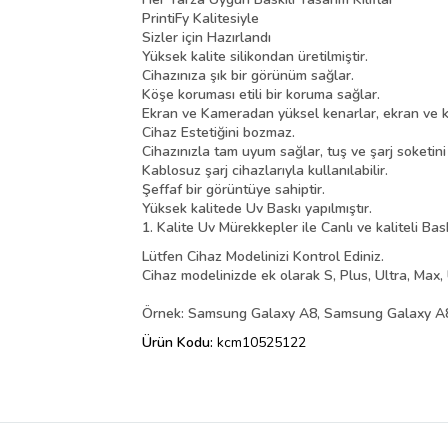
PrintiFy Kalitesiyle
Sizler için Hazırlandı
Yüksek kalite silikondan üretilmiştir.
Cihazınıza şık bir görünüm sağlar.
Köşe koruması etili bir koruma sağlar.
Ekran ve Kameradan yüksel kenarlar, ekran ve k
Cihaz Estetiğini bozmaz.
Cihazınızla tam uyum sağlar, tuş ve şarj soketin
Kablosuz şarj cihazlarıyla kullanılabilir.
Şeffaf bir görüntüye sahiptir.
Yüksek kalitede Uv Baskı yapılmıştır.
1. Kalite Uv Mürekkepler ile Canlı ve kaliteli Bas
Lütfen Cihaz Modelinizi Kontrol Ediniz.
Cihaz modelinizde ek olarak S, Plus, Ultra, Max, 
Örnek: Samsung Galaxy A8, Samsung Galaxy A8 
Ürün Kodu:
kcm10525122