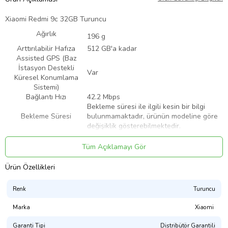
Xiaomi Redmi 9c 32GB Turuncu
Ağırlık
196 g
Arttırılabilir Hafıza
512 GB'a kadar
Assisted GPS (Baz
İstasyon Destekli
Var
Küresel Konumlama
Sistemi)
Bağlantı Hızı
42.2 Mbps
Bekleme süresi ile ilgili kesin bir bilgi
Bekleme Süresi
bulunmamaktadır, ürünün modeline göre
değişiklik gösterebilmektedir.
Bluetooth
Var
Boyutlar
164.9 x 77 x 9 mm
Tüm Açıklamayı Gör
Çift Hatlı
Var ( Tek İşlemcili )
Dahili Hafıza
32 GB
Ürün Özellikleri
Dahili Modem
Var
Dokunmatik Ekran
Var
Renk
Turuncu
Ekran Boyut Aralığı
6 inç ve Üzeri
Ekran Boyutu
6,53 inç
Marka
Xiaomi
Ekran Çözünürlüğü
720 x 1600
Ekran Renk Çözünürlüğü
16 Milyon
Garanti Tipi
Distribütör Garantili