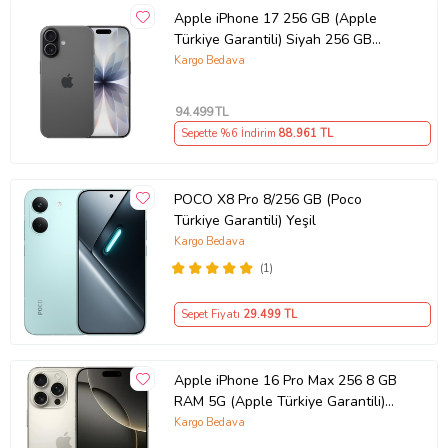
Apple iPhone 17 256 GB (Apple
Türkiye Garantili) Siyah 256 GB
(Mavi)
Kargo Bedava
94.499
TL
Sepette %6 İndirim
88.961
TL
POCO X8 Pro 8/256 GB (Poco
Türkiye Garantili) Yeşil
Kargo Bedava
(1)
Sepet Fiyatı
29.499
TL
Apple iPhone 16 Pro Max 256 8 GB
RAM 5G (Apple Türkiye Garantili)
(Naturel)
Kargo Bedava