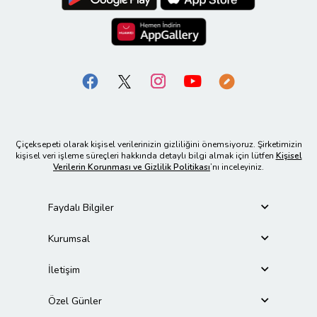
Çiçeksepeti olarak kişisel verilerinizin gizliliğini önemsiyoruz. Şirketimizin
kişisel veri işleme süreçleri hakkında detaylı bilgi almak için lütfen
Kişisel
Verilerin Korunması ve Gizlilik Politikası
’nı inceleyiniz.
Faydalı Bilgiler
Kurumsal
İletişim
Özel Günler