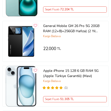
Sepet Fiyatı
72.204
TL
General Mobile GM 26 Pro 5G 20GB
RAM (12+8)+256GB Hafıza) (2 Yıl
Türkiye Garantili) Deep Space
Kargo Bedava
22.000
TL
Apple iPhone 15 128 6 GB RAM 5G
(Apple Türkiye Garantili) (Mavi)
Kargo Bedava
(1)
Sepet Fiyatı
51.305
TL