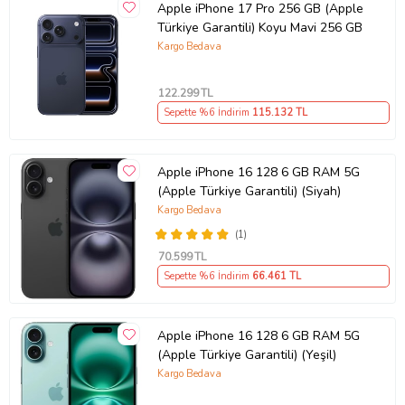
Apple iPhone 17 Pro 256 GB (Apple
Ürün Kodu:
kc6826227
Türkiye Garantili) Koyu Mavi 256 GB
Kargo Bedava
122.299
TL
Sepette %6 İndirim
115.132
TL
Apple iPhone 16 128 6 GB RAM 5G
(Apple Türkiye Garantili) (Siyah)
Kargo Bedava
(1)
70.599
TL
Sepette %6 İndirim
66.461
TL
Apple iPhone 16 128 6 GB RAM 5G
(Apple Türkiye Garantili) (Yeşil)
Kargo Bedava