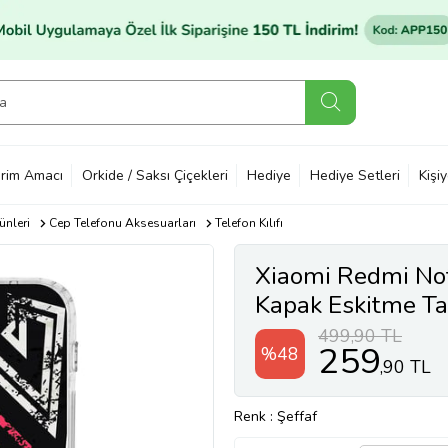
rim Amacı
Orkide / Saksı Çiçekleri
Hediye
Hediye Setleri
Kişi
ünleri
Cep Telefonu Aksesuarları
Telefon Kılıfı
Xiaomi Redmi No
Kapak Eskitme Tas
499,90 TL
259
%48
,90 TL
Renk
: Şeffaf