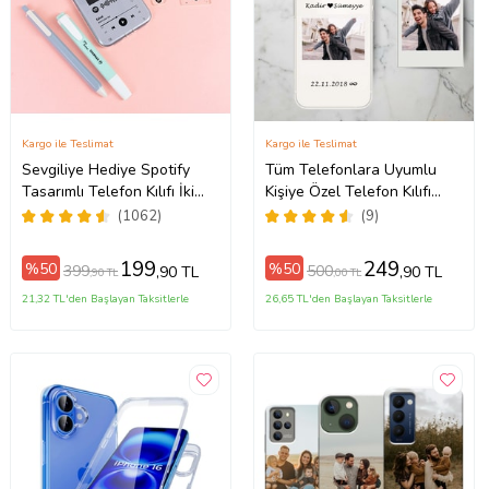
Kargo ile Teslimat
Kargo ile Teslimat
Sevgiliye Hediye Spotify
Tüm Telefonlara Uyumlu
Tasarımlı Telefon Kılıfı İki
Kişiye Özel Telefon Kılıfı
ax
Anahtarlık Hediyeli
Tüm Modeller Açıklamada
(1062)
(9)
199
249
%50
%50
399
500
,90 TL
,90 TL
,90 TL
,00 TL
21,32 TL'den Başlayan Taksitlerle
26,65 TL'den Başlayan Taksitlerle