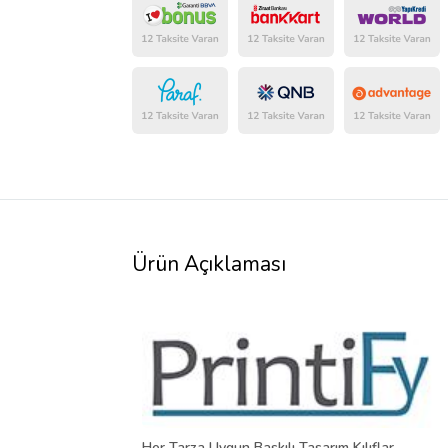
Ürün Açıklaması
Her Tarza Uygun Baskılı Tasarım Kılıflar