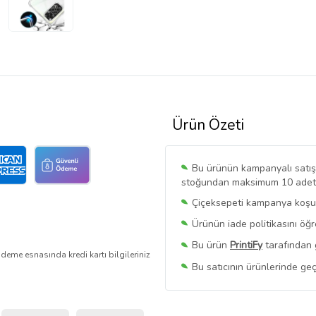
Ürün Özeti
Bu ürünün kampanyalı satışı 
stoğundan maksimum 10 adet sa
Çiçeksepeti kampanya koşull
Ürünün iade politikasını öğ
Bu ürün
PrintiFy
tarafından 
deme esnasında kredi kartı bilgileriniz
Bu satıcının ürünlerinde geç
Bu Satıcının
Tüm Ürünlerini
Ürün sayfasında gördüğünüz f