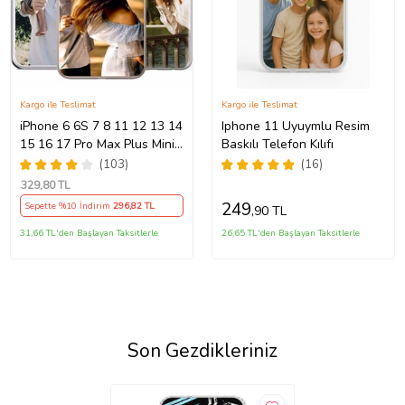
Kargo ile Teslimat
Kargo ile Teslimat
iPhone 6 6S 7 8 11 12 13 14
Iphone 11 Uyuymlu Resim
15 16 17 Pro Max Plus Mini
Baskılı Telefon Kılıfı
Kılıf Kişiye Özel Resimli
(103)
(16)
Fotoğraflı Silikon
329
,80 TL
249
Sepette %10 İndirim
296
,82 TL
,90 TL
31,66 TL'den Başlayan Taksitlerle
26,65 TL'den Başlayan Taksitlerle
Son Gezdikleriniz