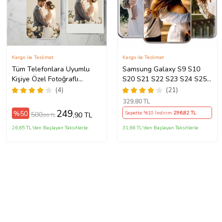
Kargo ile Teslimat
Kargo ile Teslimat
Tüm Telefonlara Uyumlu
Samsung Galaxy S9 S10
Kişiye Özel Fotoğraflı
S20 S21 S22 S23 S24 S25
Telefon Kılıfı Modeller
S26 FE Plus Ultra Kılıf Kişiye
(4)
(21)
Açıklamada
Özel Resimli Fotoğraflı
329
,80 TL
Silikon
249
%50
Sepette %10 İndirim
296
,82 TL
500
,90 TL
,00 TL
26,65 TL'den Başlayan Taksitlerle
31,66 TL'den Başlayan Taksitlerle