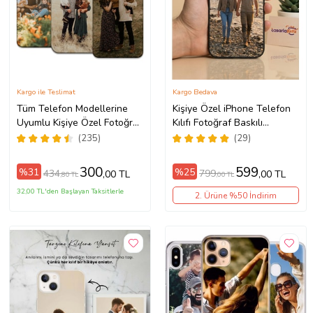
Kargo ile Teslimat
Kargo Bedava
Tüm Telefon Modellerine
Kişiye Özel iPhone Telefon
Uyumlu Kişiye Özel Fotoğraf
Kılıfı Fotoğraf Baskılı
Baskılı Telefon Kılıfı
11/13/14/14Pro/14ProMax/15/1
(235)
(29)
300
599
%31
%25
434
799
,00 TL
,00 TL
,80 TL
,00 TL
32,00 TL'den Başlayan Taksitlerle
2. Ürüne %50 İndirim