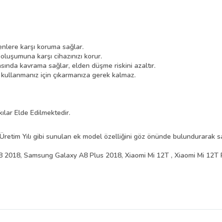
nlere karşı koruma sağlar.
 oluşumuna karşı cihazınızı korur.
asında kavrama sağlar, elden düşme riskini azaltır.
i kullanmanız için çıkarmanıza gerek kalmaz.
kılar Elde Edilmektedir.
Üretim Yılı gibi sunulan ek model özelliğini göz önünde bulundurarak sat
2018, Samsung Galaxy A8 Plus 2018, Xiaomi Mi 12T , Xiaomi Mi 12T 