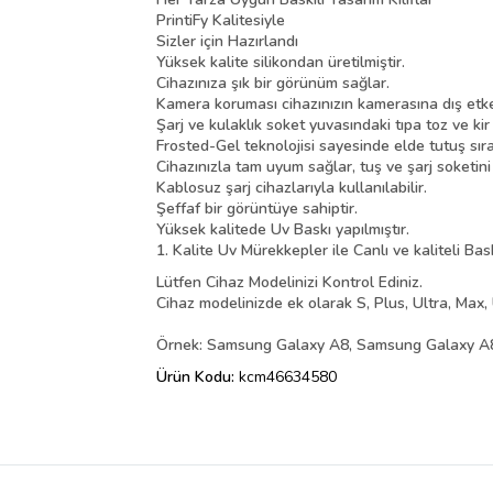
PrintiFy Kalitesiyle
Sizler için Hazırlandı
Yüksek kalite silikondan üretilmiştir.
Cihazınıza şık bir görünüm sağlar.
Kamera koruması cihazınızın kamerasına dış etke
Şarj ve kulaklık soket yuvasındaki tıpa toz ve kir
Frosted-Gel teknolojisi sayesinde elde tutuş sır
Cihazınızla tam uyum sağlar, tuş ve şarj soketin
Kablosuz şarj cihazlarıyla kullanılabilir.
Şeffaf bir görüntüye sahiptir.
Yüksek kalitede Uv Baskı yapılmıştır.
1. Kalite Uv Mürekkepler ile Canlı ve kaliteli Bas
Lütfen Cihaz Modelinizi Kontrol Ediniz.
Cihaz modelinizde ek olarak S, Plus, Ultra, Max, 
Örnek: Samsung Galaxy A8, Samsung Galaxy A8 
Ürün Kodu:
kcm46634580