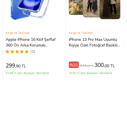
Kargo ile Teslimat
Kargo ile Teslimat
Apple iPhone 16 Kılıf Şeffaf
iPhone 13 Pro Max Uyumlu
360 Ön Arka Korumalı
Kişiye Özel Fotoğraf Baskılı
Silikon
Telefon Kılıfı
(1)
300
299
%31
434
,00 TL
,90 TL
,80 TL
31,98 TL'den Başlayan Taksitlerle
32,00 TL'den Başlayan Taksitlerle