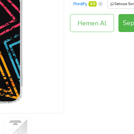
PrintiFy
8,9
Satıcıya Sor
Sep
Hemen Al