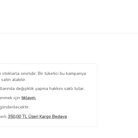
stoklarla sınırlıdır. Bir tüketici bu kampanya
tın alabilir.
arında değişiklik yapma hakkını saklı tutar.
renmek için
tıklayın.
gönderilecektir.
erli
350,00 TL Üzeri Kargo Bedava
 Görüntüle
iyat bilgileri, satıcı tarafından