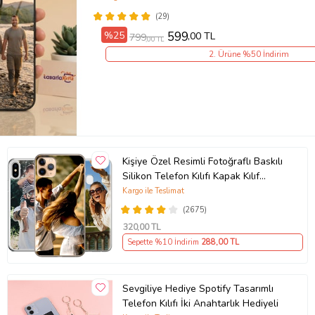
(29)
%25
599
,00 TL
799
,00 TL
2. Ürüne %50 İndirim
Kişiye Özel Resimli Fotoğraflı Baskılı
Silikon Telefon Kılıfı Kapak Kılıf
(Telefon Modelleri Açıklamada)
Kargo ile Teslimat
(2675)
320
,00 TL
Sepette %10 İndirim
288
,00 TL
Sevgiliye Hediye Spotify Tasarımlı
Telefon Kılıfı İki Anahtarlık Hediyeli