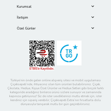
Kurumsal
İletişim
Özel Günler
Türkiye’nin önde gelen online alışveriş sitesi ve mobil uygulaması
Çiçeksepeti’nde, ihtiyacınız olan tüm ürünleri bulabilirsiniz. Çiçek,
Çikolata, Hediye, Kişiye Özel Ürünler ve Hediye Setleri gibi birçok farklı
kategoride aradığınız binlerce ürünü sizlere sunuyor ve zamanında
kapınıza getiriyoruz! Siz de ister sevdiklerinizi mutlu etmek için, ister
kendiniz için sipariş verebilir; Çiçeksepeti Extra’nın fırsatlarla dolu
dünyasıyla tanışarak mutlu bir gün geçirebilirsiniz.