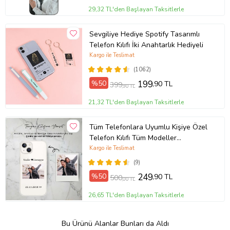
29,32 TL'den Başlayan Taksitlerle
Sevgiliye Hediye Spotify Tasarımlı
Telefon Kılıfı İki Anahtarlık Hediyeli
Kargo ile Teslimat
(1062)
%50
199
,90 TL
399
,90 TL
21,32 TL'den Başlayan Taksitlerle
Tüm Telefonlara Uyumlu Kişiye Özel
Telefon Kılıfı Tüm Modeller
Açıklamada
Kargo ile Teslimat
(9)
%50
249
,90 TL
500
,00 TL
26,65 TL'den Başlayan Taksitlerle
Bu Ürünü Alanlar Bunları da Aldı