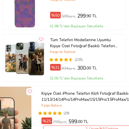
%50
299
,90 TL
599
,90 TL
31,98 TL'den Başlayan Taksitlerle
Tüm Telefon Modellerine Uyumlu
Kişiye Özel Fotoğraf Baskılı Telefon
Kılıfı
Kargo ile Teslimat
(235)
%31
300
,00 TL
434
,80 TL
32,00 TL'den Başlayan Taksitlerle
Kişiye Özel iPhone Telefon Kılıfı Fotoğraf Baskılı
11/13/14/14Pro/14ProMax/15/15Pro/15ProMax/1
Kargo Bedava
(29)
%25
599
,00 TL
799
,00 TL
2. Ürüne %50 İndirim