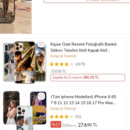
Kişiye Özel Resimli Fotoğraflı Baskılı
Silikon Telefon Kılıfı Kapak Kılıf
(Telefon Modelleri Açıklamada)
Kargo ile Teslimat
(2675)
320
,00 TL
Sepette %10 İndirim
288
,00 TL
(Tüm Iphone Modelleri) iPhone 6 6S
7 8 11 12 13 14 15 16 17 Pro Max
Plus Mini Kişiye Özel Resimli
Kargo ile Teslimat
Fotoğraflı Kılıf
(42)
%17
274
,90 TL
329
,90 TL