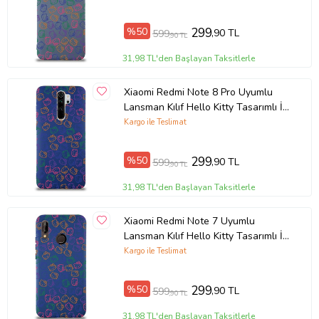
Ürün Kodu:
kcm6421332
%50
299
,90 TL
599
,90 TL
31,98 TL'den Başlayan Taksitlerle
Xiaomi Redmi Note 8 Pro Uyumlu
Lansman Kılıf Hello Kitty Tasarımlı İçi
Kadife Kapak-Lacivert (Şeffaf)
Kargo ile Teslimat
%50
299
,90 TL
599
,90 TL
31,98 TL'den Başlayan Taksitlerle
Xiaomi Redmi Note 7 Uyumlu
Lansman Kılıf Hello Kitty Tasarımlı İçi
Kadife Kapak-Lacivert (Şeffaf)
Kargo ile Teslimat
%50
299
,90 TL
599
,90 TL
31,98 TL'den Başlayan Taksitlerle