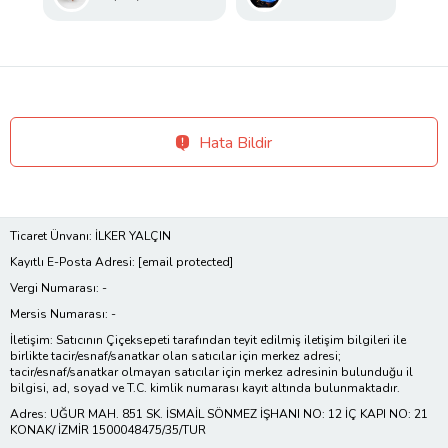
Hata Bildir
Ticaret Ünvanı: İLKER YALÇIN
Kayıtlı E-Posta Adresi:
[email protected]
Vergi Numarası: -
Mersis Numarası: -
İletişim: Satıcının Çiçeksepeti tarafından teyit edilmiş iletişim bilgileri ile
birlikte tacir/esnaf/sanatkar olan satıcılar için merkez adresi;
tacir/esnaf/sanatkar olmayan satıcılar için merkez adresinin bulunduğu il
bilgisi, ad, soyad ve T.C. kimlik numarası kayıt altında bulunmaktadır.
Adres: UĞUR MAH. 851 SK. İSMAİL SÖNMEZ İŞHANI NO: 12 İÇ KAPI NO: 21
KONAK/ İZMİR 1500048475/35/TUR