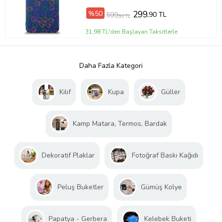
%50
299
,90 TL
599
,90 TL
31,98 TL'den Başlayan Taksitlerle
Daha Fazla Kategori
Kılıf
Kupa
Güller
Kamp Matara, Termos, Bardak
Dekoratif Plaklar
Fotoğraf Baskı Kağıdı
Peluş Buketler
Gümüş Kolye
Papatya - Gerbera
Kelebek Buketi