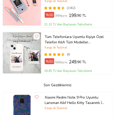
Kargo ile Teslimat
(1062)
%50
199
,90 TL
399
,90 TL
21,32 TL'den Başlayan Taksitlerle
Tüm Telefonlara Uyumlu Kişiye Özel
Telefon Kılıfı Tüm Modeller
Açıklamada
Kargo ile Teslimat
(9)
%50
249
,90 TL
500
,00 TL
26,65 TL'den Başlayan Taksitlerle
Son Gezdikleriniz
Xiaomi Redmi Note 9 Pro Uyumlu
Lansman Kılıf Hello Kitty Tasarımlı İçi
Kadife Kapak-Lacivert (Şeffaf)
Kargo ile Teslimat