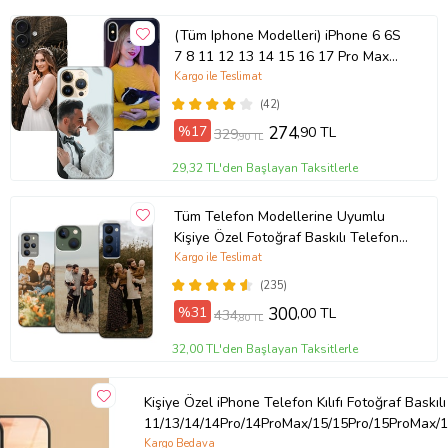
(Tüm Iphone Modelleri) iPhone 6 6S
7 8 11 12 13 14 15 16 17 Pro Max
Plus Mini Kişiye Özel Resimli
Kargo ile Teslimat
Fotoğraflı Kılıf
(42)
%17
274
,90 TL
329
,90 TL
29,32 TL'den Başlayan Taksitlerle
Tüm Telefon Modellerine Uyumlu
Kişiye Özel Fotoğraf Baskılı Telefon
Kılıfı
Kargo ile Teslimat
(235)
%31
300
,00 TL
434
,80 TL
32,00 TL'den Başlayan Taksitlerle
Kişiye Özel iPhone Telefon Kılıfı Fotoğraf Baskılı
11/13/14/14Pro/14ProMax/15/15Pro/15ProMax/1
Kargo Bedava