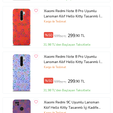
Xiaomi Redmi Note 8 Pro Uyumlu
Lansman Kılıf Hello Kitty Tasarımlı İçi
Kadife Kapak-Kırmızı (Şeffaf)
Kargo ile Teslimat
%50
299
,90 TL
599
,90 TL
31,98 TL'den Başlayan Taksitlerle
Xiaomi Redmi Note 8 Pro Uyumlu
Lansman Kılıf Hello Kitty Tasarımlı İçi
Kadife Kapak-Lila (Şeffaf)
Kargo ile Teslimat
%50
299
,90 TL
599
,90 TL
31,98 TL'den Başlayan Taksitlerle
Xiaomi Redmi 9C Uyumlu Lansman
Kılıf Hello Kitty Tasarımlı İçi Kadife
Kapak-Mor (Şeffaf)
Kargo ile Teslimat