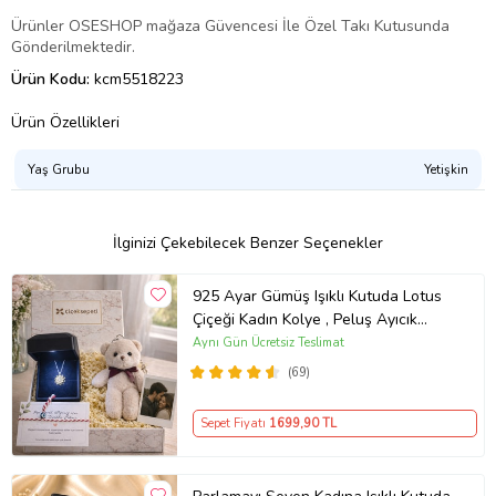
Ürünler OSESHOP mağaza Güvencesi İle Özel Takı Kutusunda
Gönderilmektedir.
Ürün Kodu:
kcm5518223
Ürün Özellikleri
Yaş Grubu
Yetişkin
İlginizi Çekebilecek Benzer Seçenekler
925 Ayar Gümüş Işıklı Kutuda Lotus
Çiçeği Kadın Kolye , Peluş Ayıcık
Anahtarlık Marteniçka Bileklik,
Aynı Gün Ücretsiz Teslimat
Polaroid Fotoğraf Hediye
(69)
Sepet Fiyatı
1699
,90 TL