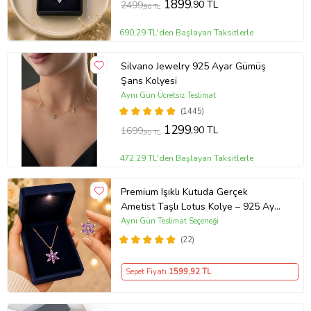
1899
,90 TL
2499
,90 TL
690,29 TL'den Başlayan Taksitlerle
Silvano Jewelry 925 Ayar Gümüş
Şans Kolyesi
Aynı Gün Ücretsiz Teslimat
(1445)
1299
,90 TL
1699
,90 TL
472,29 TL'den Başlayan Taksitlerle
Premium Işıklı Kutuda Gerçek
Ametist Taşlı Lotus Kolye – 925 Ayar
Gümüş Kadın Kolye
Aynı Gün Teslimat Seçeneği
(22)
Sepet Fiyatı
1599
,92 TL