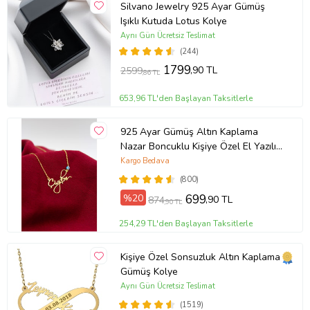
Silvano Jewelry 925 Ayar Gümüş
Işıklı Kutuda Lotus Kolye
Aynı Gün Ücretsiz Teslimat
(244)
1799
,90 TL
2599
,86 TL
653,96 TL'den Başlayan Taksitlerle
925 Ayar Gümüş Altın Kaplama
Nazar Boncuklu Kişiye Özel El Yazılı
Kolye (Sarı)
Kargo Bedava
(800)
%20
699
,90 TL
874
,90 TL
254,29 TL'den Başlayan Taksitlerle
Kişiye Özel Sonsuzluk Altın Kaplama
Gümüş Kolye
Aynı Gün Ücretsiz Teslimat
(1519)