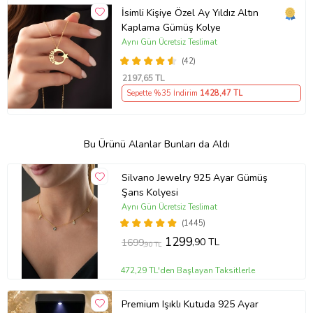
İsimli Kişiye Özel Ay Yıldız Altın
Kaplama Gümüş Kolye
Aynı Gün Ücretsiz Teslimat
(42)
2197
,65 TL
Sepette %35 İndirim
1428
,47 TL
Bu Ürünü Alanlar Bunları da Aldı
Silvano Jewelry 925 Ayar Gümüş
Şans Kolyesi
Aynı Gün Ücretsiz Teslimat
(1445)
1299
,90 TL
1699
,90 TL
472,29 TL'den Başlayan Taksitlerle
Premium Işıklı Kutuda 925 Ayar