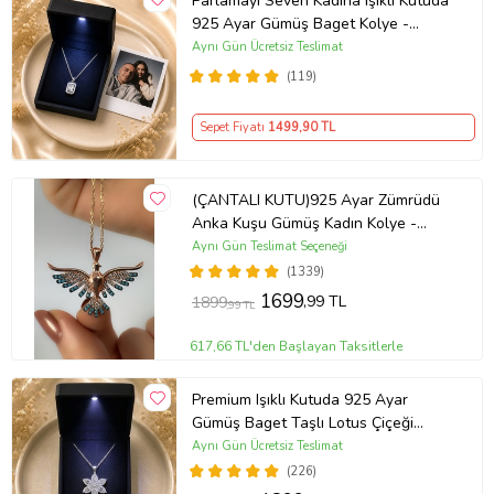
Parlamayı Seven Kadına Işıklı Kutuda
925 Ayar Gümüş Baget Kolye -
Kişiye Özel Fotoğraf Hediye
Aynı Gün Ücretsiz Teslimat
(119)
Sepet Fiyatı
1499
,90 TL
(ÇANTALI KUTU)925 Ayar Zümrüdü
Anka Kuşu Gümüş Kadın Kolye -
MAVİ
Aynı Gün Teslimat Seçeneği
(1339)
1699
,99 TL
1899
,99 TL
617,66 TL'den Başlayan Taksitlerle
Premium Işıklı Kutuda 925 Ayar
Gümüş Baget Taşlı Lotus Çiçeği
Kolye
Aynı Gün Ücretsiz Teslimat
(226)