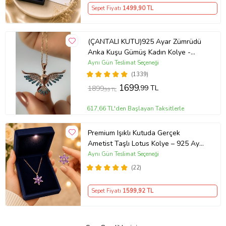
Sepet Fiyatı
1499
,90 TL
(ÇANTALI KUTU)925 Ayar Zümrüdü
Anka Kuşu Gümüş Kadın Kolye -
MAVİ
Aynı Gün Teslimat Seçeneği
(1339)
1699
,99 TL
1899
,99 TL
617,66 TL'den Başlayan Taksitlerle
Premium Işıklı Kutuda Gerçek
Ametist Taşlı Lotus Kolye – 925 Ayar
Gümüş Kadın Kolye
Aynı Gün Teslimat Seçeneği
(22)
Sepet Fiyatı
1599
,92 TL