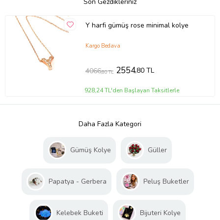
Son Gezdikleriniz
Y harfi gümüş rose minimal kolye
Kargo Bedava
2554
,80 TL
4066
,80 TL
928,24 TL'den Başlayan Taksitlerle
Daha Fazla Kategori
Gümüş Kolye
Güller
Papatya - Gerbera
Peluş Buketler
Kelebek Buketi
Bijuteri Kolye