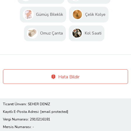
Gümüş Bileklik
Çelik Kolye
Omuz Çanta
Kol Saati
Hata Bildir
Ticaret Ünvanı: SEHER DENİZ
Kayıtlı E-Posta Adresi:
[email protected]
Vergi Numarası: 2910216181
Mersis Numarası: -