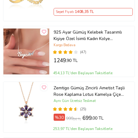
Sepet Fiyatı
1408
,35 TL
925 Ayar Gümüş Kelebek Tasarımlı
Kişiye Özel İsimli Kadın Kolye
Anneye Hediye,Sevgiliye
Kargo Bedava
Hediye,Arkadaşa Hediye,Doğum
(47)
Günü Hediyesi,Eşe Hediye
1249
,90 TL
454,13 TL'den Başlayan Taksitlerle
Zemtigo Gümüş Zincirli Ametist Taşli
Rose Kaplama Lotus Kamelya Çiçeği
Kolye
Aynı Gün Ücretsiz Teslimat
(25)
%30
699
,00 TL
999
,00 TL
253,97 TL'den Başlayan Taksitlerle