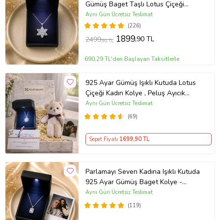
Gümüş Baget Taşlı Lotus Çiçeği
Kolye
Aynı Gün Ücretsiz Teslimat
(226)
1899
,90 TL
2499
,90 TL
690,29 TL'den Başlayan Taksitlerle
925 Ayar Gümüş Işıklı Kutuda Lotus
Çiçeği Kadın Kolye , Peluş Ayıcık
Anahtarlık Marteniçka Bileklik,
Aynı Gün Ücretsiz Teslimat
Polaroid Fotoğraf Hediye
(69)
Sepet Fiyatı
1699
,90 TL
Parlamayı Seven Kadına Işıklı Kutuda
925 Ayar Gümüş Baget Kolye -
Kişiye Özel Fotoğraf Hediye
Aynı Gün Ücretsiz Teslimat
(119)