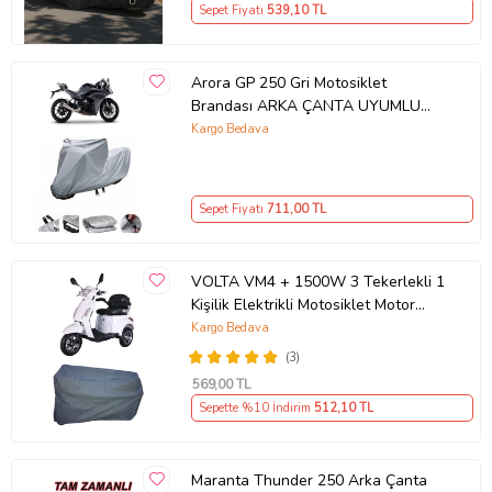
Sepet Fiyatı
539
,10 TL
Arora GP 250 Gri Motosiklet
Brandası ARKA ÇANTA UYUMLU
DEĞİLDİR
Kargo Bedava
Sepet Fiyatı
711
,00 TL
VOLTA VM4 + 1500W 3 Tekerlekli 1
Kişilik Elektrikli Motosiklet Motor
Koruma Brandası Ultra Dayanıklı
Kargo Bedava
(3)
569
,00 TL
Sepette %10 İndirim
512
,10 TL
Maranta Thunder 250 Arka Çanta