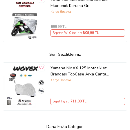
Ekonomik Koruma Gri
Kargo Bedava
899
,99 TL
Sepette %10 İndirim
809
,99 TL
Son Gezdikleriniz
Yamaha NMAX 125 Motosiklet
Brandası TopCase Arka Çanta
Uyumlu Branda,Örtü
Kargo Bedava
Sepet Fiyatı
711
,00 TL
Daha Fazla Kategori