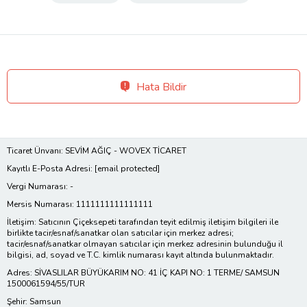
Hata Bildir
Ticaret Ünvanı: SEVİM AĞIÇ - WOVEX TİCARET
Kayıtlı E-Posta Adresi:
[email protected]
Vergi Numarası: -
Mersis Numarası: 1111111111111111
İletişim: Satıcının Çiçeksepeti tarafından teyit edilmiş iletişim bilgileri ile
birlikte tacir/esnaf/sanatkar olan satıcılar için merkez adresi;
tacir/esnaf/sanatkar olmayan satıcılar için merkez adresinin bulunduğu il
bilgisi, ad, soyad ve T.C. kimlik numarası kayıt altında bulunmaktadır.
Adres: SİVASLILAR BÜYÜKARIM NO: 41 İÇ KAPI NO: 1 TERME/ SAMSUN
1500061594/55/TUR
Şehir: Samsun