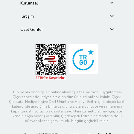
Kurumsal
İletişim
Özel Günler
Türkiye’nin önde gelen online alışveriş sitesi ve mobil uygulaması
Çiçeksepeti’nde, ihtiyacınız olan tüm ürünleri bulabilirsiniz. Çiçek,
Çikolata, Hediye, Kişiye Özel Ürünler ve Hediye Setleri gibi birçok farklı
kategoride aradığınız binlerce ürünü sizlere sunuyor ve zamanında
kapınıza getiriyoruz! Siz de ister sevdiklerinizi mutlu etmek için, ister
kendiniz için sipariş verebilir; Çiçeksepeti Extra’nın fırsatlarla dolu
dünyasıyla tanışarak mutlu bir gün geçirebilirsiniz.