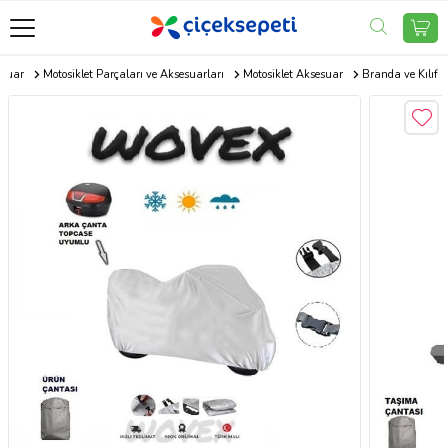
esuar
Motosiklet Parçaları ve Aksesuarları
Motosiklet Aksesuar
Branda ve Kılıf