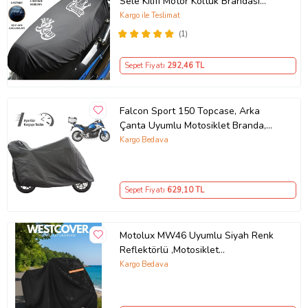
Sele Kılıfı Motor Koltuk Brandası
ömrünü uzatır o GRİ RENK.
Siyah
Kargo ile Teslimat
Ürün Kodu:
kcm72022565
(1)
Sepet Fiyatı
292
,46 TL
Falcon Sport 150 Topcase, Arka
Çanta Uyumlu Motosiklet Branda,
Motor Örtüsü , Çadır
Kargo Bedava
Sepet Fiyatı
629
,10 TL
Motolux MW46 Uyumlu Siyah Renk
Reflektörlü ,Motosiklet
Brandası,Motor Branda Motor
Kargo Bedava
Örtüsü (Güvenlik Kilidi ve Bağlantı
Tokalı)