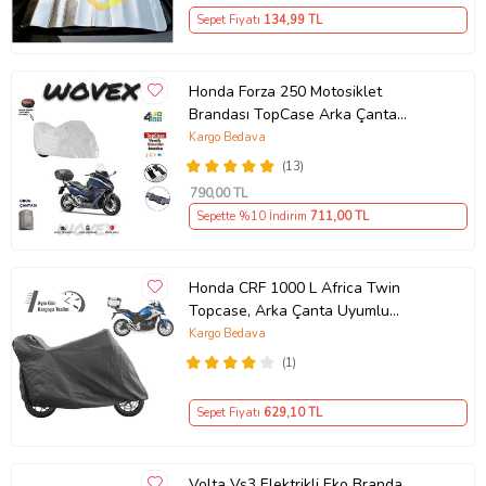
Sepet Fiyatı
134
,99 TL
Honda Forza 250 Motosiklet
Brandası TopCase Arka Çanta
Uyumlu Branda,Örtü
Kargo Bedava
(13)
790
,00 TL
Sepette %10 İndirim
711
,00 TL
Honda CRF 1000 L Africa Twin
Topcase, Arka Çanta Uyumlu
Motosiklet Branda, Motor Örtüsü ,
Kargo Bedava
Çadır
(1)
Sepet Fiyatı
629
,10 TL
Volta Vs3 Elektrikli Eko Branda