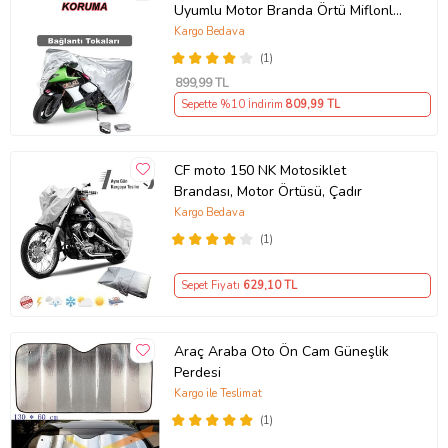
Uyumlu Motor Branda Örtü Miflonlu
Premium 4 Mevsim Koruma Gri
Kargo Bedava
(1)
899
,99 TL
Sepette %10 İndirim
809
,99 TL
CF moto 150 NK Motosiklet
Brandası, Motor Örtüsü, Çadır
Kargo Bedava
(1)
Sepet Fiyatı
629
,10 TL
Araç Araba Oto Ön Cam Güneşlik
Perdesi
Kargo ile Teslimat
(1)