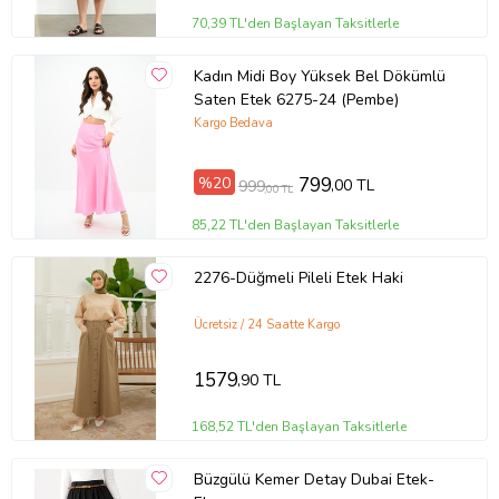
70,39 TL'den Başlayan Taksitlerle
Kadın Midi Boy Yüksek Bel Dökümlü
Saten Etek 6275-24 (Pembe)
Kargo Bedava
%20
799
,00 TL
999
,00 TL
85,22 TL'den Başlayan Taksitlerle
2276-Düğmeli Pileli Etek Haki
Ücretsiz / 24 Saatte Kargo
1579
,90 TL
168,52 TL'den Başlayan Taksitlerle
Büzgülü Kemer Detay Dubai Etek-