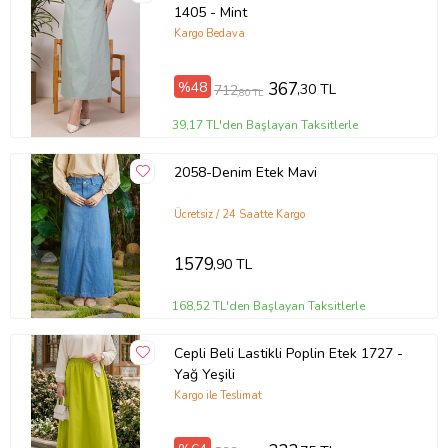
1405 - Mint
Kargo Bedava
%48
367
,30 TL
712
,80 TL
39,17 TL'den Başlayan Taksitlerle
2058-Denim Etek Mavi
Ücretsiz / 24 Saatte Kargo
1579
,90 TL
168,52 TL'den Başlayan Taksitlerle
Cepli Beli Lastikli Poplin Etek 1727 -
Yağ Yeşili
Kargo ile Teslimat