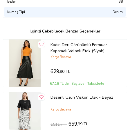
44 Beden:
Bel 39 / Basen 55,5 / Etek Çevresi 73
Beden
38
46 Beden:
Bel 41 / Basen 57,5 / Etek Çevresi 75
48 Beden:
Bel 43 / Basen 59,5 / Etek Çevresi 77
Kumaş Tipi
Denim
Ürün Kodu:
kcm22855642
İlginizi Çekebilecek Benzer Seçenekler
Kadın Deri Görünümlü Fermuar
Kapamalı Volanlı Etek (Siyah)
Kargo Bedava
629
,90 TL
67,18 TL'den Başlayan Taksitlerle
Desenli Uzun Viskon Etek - Beyaz
Kargo Bedava
659
,99 TL
1511
,99 TL