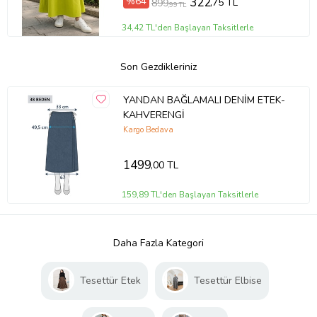
%64
322
,75 TL
899
,99 TL
34,42 TL'den Başlayan Taksitlerle
Son Gezdikleriniz
YANDAN BAĞLAMALI DENİM ETEK-
KAHVERENGİ
Kargo Bedava
1499
,00 TL
159,89 TL'den Başlayan Taksitlerle
Daha Fazla Kategori
Tesettür Etek
Tesettür Elbise