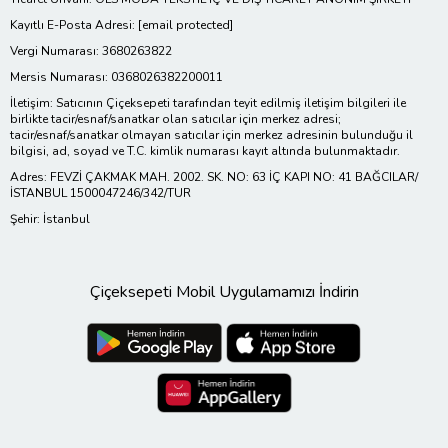
Kayıtlı E-Posta Adresi:
[email protected]
Vergi Numarası: 3680263822
Mersis Numarası: 0368026382200011
İletişim: Satıcının Çiçeksepeti tarafından teyit edilmiş iletişim bilgileri ile
birlikte tacir/esnaf/sanatkar olan satıcılar için merkez adresi;
tacir/esnaf/sanatkar olmayan satıcılar için merkez adresinin bulunduğu il
bilgisi, ad, soyad ve T.C. kimlik numarası kayıt altında bulunmaktadır.
Adres: FEVZİ ÇAKMAK MAH. 2002. SK. NO: 63 İÇ KAPI NO: 41 BAĞCILAR/
İSTANBUL 1500047246/342/TUR
Şehir: İstanbul
Çiçeksepeti Mobil Uygulamamızı İndirin