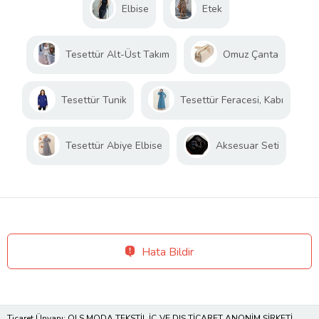
Elbise
Etek
Tesettür Alt-Üst Takım
Omuz Çanta
Tesettür Tunik
Tesettür Feracesi, Kabı
Tesettür Abiye Elbise
Aksesuar Seti
Hata Bildir
Ticaret Ünvanı: OLS MODA TEKSTİL İÇ VE DIŞ TİCARET ANONİM ŞİRKETİ