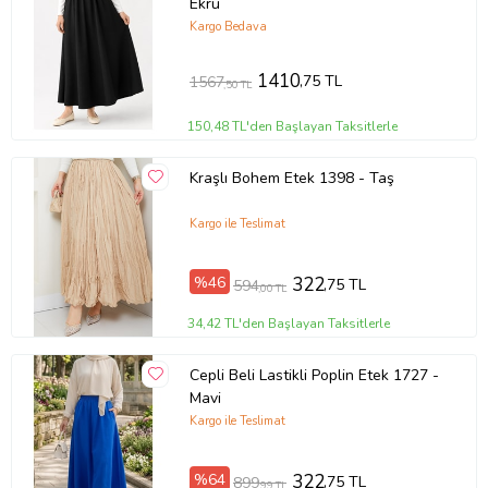
Ekru
Kargo Bedava
1410
,75 TL
1567
,50 TL
150,48 TL'den Başlayan Taksitlerle
Kraşlı Bohem Etek 1398 - Taş
Kargo ile Teslimat
%46
322
,75 TL
594
,00 TL
34,42 TL'den Başlayan Taksitlerle
Cepli Beli Lastikli Poplin Etek 1727 -
Mavi
Kargo ile Teslimat
%64
322
,75 TL
899
,99 TL