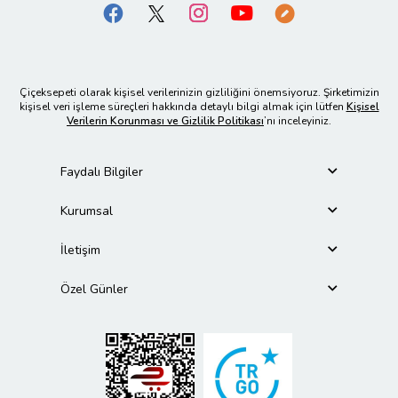
Çiçeksepeti olarak kişisel verilerinizin gizliliğini önemsiyoruz. Şirketimizin
kişisel veri işleme süreçleri hakkında detaylı bilgi almak için lütfen
Kişisel
Verilerin Korunması ve Gizlilik Politikası
’nı inceleyiniz.
Faydalı Bilgiler
Kurumsal
İletişim
Özel Günler