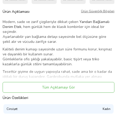
Ürün Açıklaması
Ürün Güvenliği Bilgileri
Modern, sade ve zarif çizgileriyle dikkat çeken
Yandan Bağlamalı
Denim Etek
, hem günlük hem de klasik kombinler için ideal bir
seçimdir.
Ayarlanabilir yan bağlama detayı sayesinde bel ölçüsüne göre
şekil alır ve vücudu zarifçe sarar.
Kaliteli denim kumaşı sayesinde uzun süre formunu korur, kırışmaz
ve dayanıklı bir kullanım sunar.
Gömleklerle ofis şıklığı yakalayabilir, basic tişört veya triko
kazaklarla günlük stilini tamamlayabilirsin.
Tesettür giyime de uygun yapısıyla rahat, sade ama bir o kadar da
iddialı bir duruş kazandırır. Gardırobunda mutlaka yer alması
gereken zamansız bir parça!
Tüm Açıklamayı Gör
📏
Ürün Ölçüleri (cm)
Ürün Özellikleri
38 Beden:
Bel 33 / Basen 49,5 / Etek Çevresi 67
40 Beden:
Bel 35 / Basen 51,5 / Etek Çevresi 69
Cinsiyet
Kadın
42 Beden:
Bel 37 / Basen 53,5 / Etek Çevresi 71