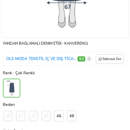
YANDAN BAĞLAMALI DENİM ETEK- KAHVERENGİ
OLS MODA TEKSTİL İÇ VE DIŞ TİCARET A.Ş.
9,3
Satıcıya Sor
Renk
: Çok Renkli
Beden
38
40
42
44
46
48