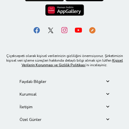
Çiçeksepeti olarak kişisel verilerinizin gizliliğini önemsiyoruz. Şirketimizin
kişisel veri işleme süreçleri hakkında detaylı bilgi almak için lütfen
Kişisel
Verilerin Korunması ve Gizlilik Politikası
’nı inceleyiniz.
Faydalı Bilgiler
Kurumsal
İletişim
Özel Günler