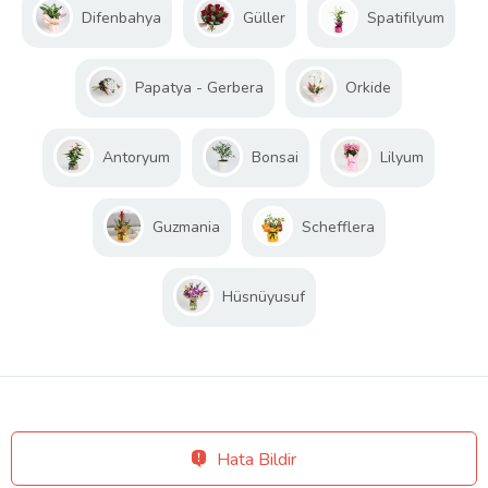
Difenbahya
Güller
Spatifilyum
Papatya - Gerbera
Orkide
Antoryum
Bonsai
Lilyum
Guzmania
Schefflera
Hüsnüyusuf
Hata Bildir