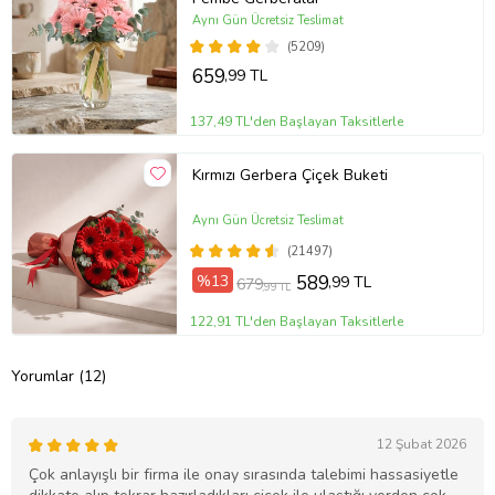
Aynı Gün Ücretsiz Teslimat
(5209)
659
,99 TL
137,49 TL'den Başlayan Taksitlerle
Kırmızı Gerbera Çiçek Buketi
Aynı Gün Ücretsiz Teslimat
(21497)
%13
589
,99 TL
679
,99 TL
122,91 TL'den Başlayan Taksitlerle
Yorumlar (12)
12 Şubat 2026
Çok anlayışlı bir firma ile onay sırasında talebimi hassasiyetle