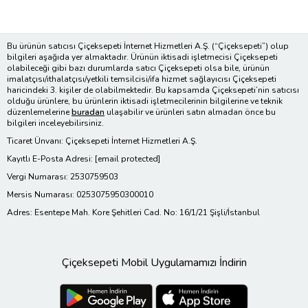
Bu ürünün satıcısı Çiçeksepeti İnternet Hizmetleri A.Ş. (“Çiçeksepeti”) olup
bilgileri aşağıda yer almaktadır. Ürünün iktisadi işletmecisi Çiçeksepeti
olabileceği gibi bazı durumlarda satıcı Çiçeksepeti olsa bile, ürünün
imalatçısı/ithalatçısı/yetkili temsilcisi/ifa hizmet sağlayıcısı Çiçeksepeti
haricindeki 3. kişiler de olabilmektedir. Bu kapsamda Çiçeksepeti’nin satıcısı
olduğu ürünlere, bu ürünlerin iktisadi işletmecilerinin bilgilerine ve teknik
düzenlemelerine
buradan
ulaşabilir ve ürünleri satın almadan önce bu
bilgileri inceleyebilirsiniz.
Ticaret Ünvanı: Çiçeksepeti İnternet Hizmetleri A.Ş.
Kayıtlı E-Posta Adresi:
[email protected]
Vergi Numarası: 2530759503
Mersis Numarası: 0253075950300010
Adres: Esentepe Mah. Kore Şehitleri Cad. No: 16/1/21 Şişli/İstanbul
Çiçeksepeti Mobil Uygulamamızı İndirin