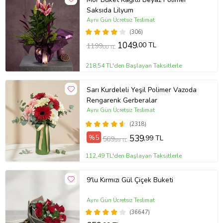
Saksıda Lilyum
Aynı Gün Ücretsiz Teslimat
(306)
1049
,00 TL
1199
,00 TL
218,54 TL'den Başlayan Taksitlerle
Sarı Kurdeleli Yeşil Polimer Vazoda
Rengarenk Gerberalar
Aynı Gün Ücretsiz Teslimat
(2318)
%5
539
,99 TL
569
,99 TL
112,49 TL'den Başlayan Taksitlerle
9'lu Kırmızı Gül Çiçek Buketi
Aynı Gün Ücretsiz Teslimat
(36647)