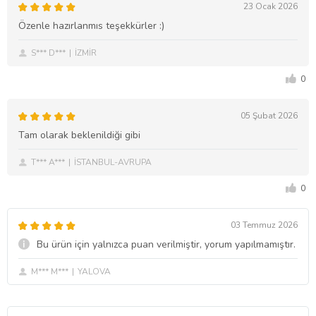
23 Ocak 2026
Özenle hazırlanmıs teşekkürler :)
S*** D***
İZMİR
0
05 Şubat 2026
Tam olarak beklenildiği gibi
T*** A***
İSTANBUL-AVRUPA
0
03 Temmuz 2026
Bu ürün için yalnızca puan verilmiştir, yorum yapılmamıştır.
M*** M***
YALOVA