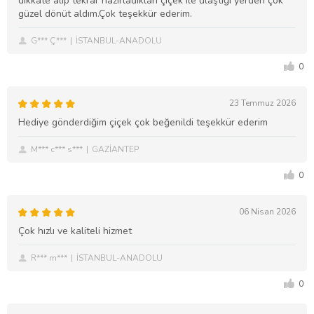
dikkate alıp tekrar hazırladıkları çiçek ile ulaştığı yerden çok
güzel dönüt aldım.Çok teşekkür ederim.
G*** Ç***
İSTANBUL-ANADOLU
0
23 Temmuz 2026
Hediye gönderdiğim çiçek çok beğenildi teşekkür ederim
M*** c*** s***
GAZİANTEP
0
06 Nisan 2026
Çok hızlı ve kaliteli hizmet
R*** m***
İSTANBUL-ANADOLU
0