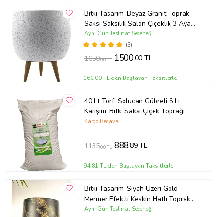
Bitki Tasarımı Beyaz Granit Toprak
Saksı Saksılık Salon Çiçeklik 3 Ayaklı
- 19 CM
Aynı Gün Teslimat Seçeneği
(3)
1500
,00 TL
1650
,00 TL
160,00 TL'den Başlayan Taksitlerle
40 Lt Torf. Solucan Gübreli 6 Lı
Karışım. Bitk. Saksı Çiçek Toprağı
Kargo Bedava
888
,89 TL
1135
,00 TL
94,81 TL'den Başlayan Taksitlerle
Bitki Tasarımı Siyah Üzeri Gold
Mermer Efektli Keskin Hatlı Toprak
Saksı Saksılık Salon Çiçeklik - 19 CM
Aynı Gün Teslimat Seçeneği