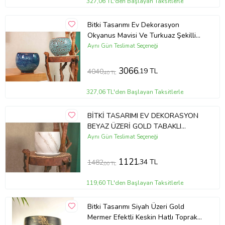
327,06 TL'den Başlayan Taksitlerle
Bitki Tasarımı Ev Dekorasyon
Okyanus Mavisi Ve Turkuaz Şekilli
Artistik Çift Sırlı İç Ve Dış Mekan
Aynı Gün Teslimat Seçeneği
Kullanımlı Toprak Terrakota Saksı
Saksılık Salon Çiçeklik İkili Set
3066
,19 TL
4040
,40 TL
327,06 TL'den Başlayan Taksitlerle
BİTKİ TASARIMI EV DEKORASYON
BEYAZ ÜZERİ GOLD TABAKLI
TERRACOTA TOPRAK SAKSI
Aynı Gün Teslimat Seçeneği
SAKSILIK SALON ÇİÇEKLİK 19 CM
1121
,34 TL
1482
,00 TL
119,60 TL'den Başlayan Taksitlerle
Bitki Tasarımı Siyah Üzeri Gold
Mermer Efektli Keskin Hatlı Toprak