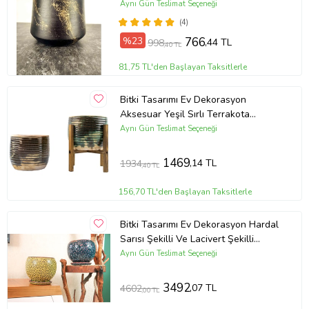
Saksı Saksılık Salon Çiçeklik - 19 CM
Aynı Gün Teslimat Seçeneği
(4)
%23
766
,44 TL
998
,40 TL
81,75 TL'den Başlayan Taksitlerle
Bitki Tasarımı Ev Dekorasyon
Aksesuar Yeşil Sırlı Terrakota
Toprak Saksı Saksılık Salon Çiçeklik
Aynı Gün Teslimat Seçeneği
Ayaksız - 4 Ayaklı- 19 CM
1469
,14 TL
1934
,40 TL
156,70 TL'den Başlayan Taksitlerle
Bitki Tasarımı Ev Dekorasyon Hardal
Sarısı Şekilli Ve Lacivert Şekilli
Artistik Çift Sırlı İç Ve Dış Mekan
Aynı Gün Teslimat Seçeneği
Kullanımlı Tabaklı Toprak Terrakota
Saksı Saksılık Salon Çiçeklik İkili Set
3492
,07 TL
4602
,00 TL