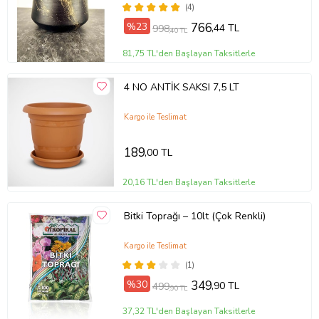
(4)
%23
766
,44 TL
998
,40 TL
81,75 TL'den Başlayan Taksitlerle
4 NO ANTİK SAKSI 7,5 LT
Kargo ile Teslimat
189
,00 TL
20,16 TL'den Başlayan Taksitlerle
Bitki Toprağı – 10lt (Çok Renkli)
Kargo ile Teslimat
(1)
%30
349
,90 TL
499
,90 TL
37,32 TL'den Başlayan Taksitlerle