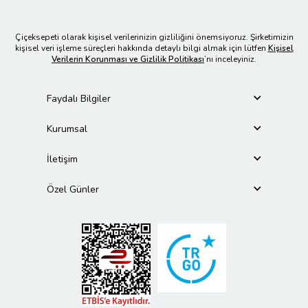
Çiçeksepeti olarak kişisel verilerinizin gizliliğini önemsiyoruz. Şirketimizin
kişisel veri işleme süreçleri hakkında detaylı bilgi almak için lütfen
Kişisel
Verilerin Korunması ve Gizlilik Politikası
’nı inceleyiniz.
Faydalı Bilgiler
Kurumsal
İletişim
Özel Günler