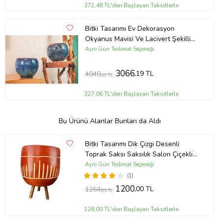
372,48 TL'den Başlayan Taksitlerle
Bitki Tasarımı Ev Dekorasyon
Okyanus Mavisi Ve Lacivert Şekilli
Artistik Çift Sırlı İç Ve Dış Mekan
Aynı Gün Teslimat Seçeneği
Kullanımlı Toprak Terrakota Saksı
Saksılık Salon Çiçeklik İkili Set
3066
,19 TL
4040
,40 TL
327,06 TL'den Başlayan Taksitlerle
Bu Ürünü Alanlar Bunları da Aldı
Bitki Tasarımı Dik Çizgi Desenli
Toprak Saksı Saksılık Salon Çiçeklik
3 Ayaklı - 19 CM
Aynı Gün Teslimat Seçeneği
(1)
1200
,00 TL
1264
,69 TL
128,00 TL'den Başlayan Taksitlerle