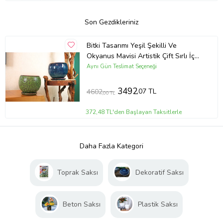
Son Gezdikleriniz
Bitki Tasarımı Yeşil Şekilli Ve
Okyanus Mavisi Artistik Çift Sırlı İç
Ve Dış Mekan Kullanımlı Tabaklı
Aynı Gün Teslimat Seçeneği
Toprak Terrakota Saksı Saksılık
Salon Çiçeklik İkili Set
3492
,07 TL
4602
,00 TL
372,48 TL'den Başlayan Taksitlerle
Daha Fazla Kategori
Toprak Saksı
Dekoratif Saksı
Beton Saksı
Plastik Saksı