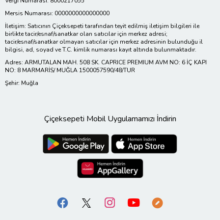
Vergi Numarası: 8000217055
Mersis Numarası: 0000000000000000
İletişim: Satıcının Çiçeksepeti tarafından teyit edilmiş iletişim bilgileri ile
birlikte tacir/esnaf/sanatkar olan satıcılar için merkez adresi;
tacir/esnaf/sanatkar olmayan satıcılar için merkez adresinin bulunduğu il
bilgisi, ad, soyad ve T.C. kimlik numarası kayıt altında bulunmaktadır.
Adres: ARMUTALAN MAH. 508 SK. CAPRICE PREMIUM AVM NO: 6 İÇ KAPI
NO: 8 MARMARİS/ MUĞLA 1500057590/48/TUR
Şehir: Muğla
Çiçeksepeti Mobil Uygulamamızı İndirin