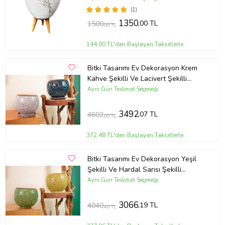
(1)
1350
,00 TL
1500
,00 TL
144,00 TL'den Başlayan Taksitlerle
Bitki Tasarımı Ev Dekorasyon Krem
Kahve Şekilli Ve Lacivert Şekilli
Artistik Çift Sırlı İç Ve Dış Mekan
Aynı Gün Teslimat Seçeneği
Kullanımlı Tabaklı Toprak Terrakota
Saksı Saksılık Salon Çiçeklik İkili Set
3492
,07 TL
4602
,00 TL
372,48 TL'den Başlayan Taksitlerle
Bitki Tasarımı Ev Dekorasyon Yeşil
Şekilli Ve Hardal Sarısı Şekilli
Artistik Çift Sırlı İç Ve Dış Mekan
Aynı Gün Teslimat Seçeneği
Kullanımlı Toprak Terrakota Saksı
Saksılık Salon Çiçeklik İkili Set
3066
,19 TL
4040
,40 TL