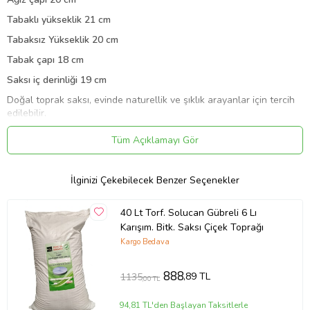
Tabaklı yükseklik 21 cm
Tabaksız Yükseklik 20 cm
Tabak çapı 18 cm
Saksı iç derinliği 19 cm
Doğal toprak saksı, evinde naturellik ve şıklık arayanlar için tercih
edilebilir.
Artistik sırlıdır, iki sefer fırınlanmıştır. Hem seramik fırında hem
Tüm Açıklamayı Gör
elektronik fırında iki kat sır ile pişirilmiştir. İç mekan ve dış mekanda
kullanımı uygundur.
Yağmur güneş hiçbir şekilde olumsuz etkilemez.
İlginizi Çekebilecek Benzer Seçenekler
Aranjman, salon bitkisi, kaktüs, canlı yapay her bitki için kullanımı
uygundur
40 Lt Torf. Solucan Gübreli 6 Lı
Karışım. Bitk. Saksı Çiçek Toprağı
Doğal, ham, toprak, natürel, katkısız, malzemelerden üretilmiştir.
Kargo Bedava
Ürünler tamamen el yapımıdır.
Aynı ürünün farklı renk ve modellerini alabilirsiniz.
888
,89 TL
1135
,00 TL
Yine aynı tarz ürünün farklı modelleri de mevcuttur. Mağazamızdan
inceleyebilirsiniz.
94,81 TL'den Başlayan Taksitlerle