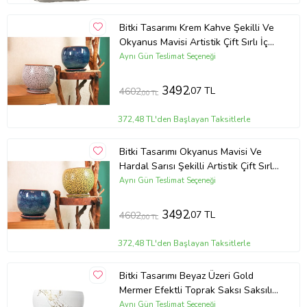
Bitki Tasarımı Krem Kahve Şekilli Ve
Okyanus Mavisi Artistik Çift Sırlı İç
Ve Dış Mekan Kullanımlı Tabaklı
Aynı Gün Teslimat Seçeneği
Ürün Kodu:
kcm52445528
Toprak Terrakota Saksı Saksılık
Salon Çiçeklik İkili Set
3492
,07 TL
4602
,00 TL
372,48 TL'den Başlayan Taksitlerle
Bitki Tasarımı Okyanus Mavisi Ve
Hardal Sarısı Şekilli Artistik Çift Sırlı
İç Ve Dış Mekan Kullanımlı Tabaklı
Aynı Gün Teslimat Seçeneği
Toprak Terrakota Saksı Saksılık
Salon Çiçeklik İkili Set
3492
,07 TL
4602
,00 TL
372,48 TL'den Başlayan Taksitlerle
Bitki Tasarımı Beyaz Üzeri Gold
Mermer Efektli Toprak Saksı Saksılık
Salon Çiçeklik 3 Ayaklı - 15 Cm
Aynı Gün Teslimat Seçeneği