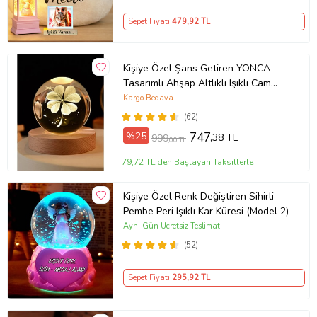
Sepet Fiyatı
479
,92 TL
Kişiye Özel Şans Getiren YONCA
Tasarımlı Ahşap Altlıklı Işıklı Cam
Küre
Kargo Bedava
(62)
%25
747
,38 TL
999
,00 TL
79,72 TL'den Başlayan Taksitlerle
Kişiye Özel Renk Değiştiren Sihirli
Pembe Peri Işıklı Kar Küresi (Model 2)
Aynı Gün Ücretsiz Teslimat
(52)
Sepet Fiyatı
295
,92 TL