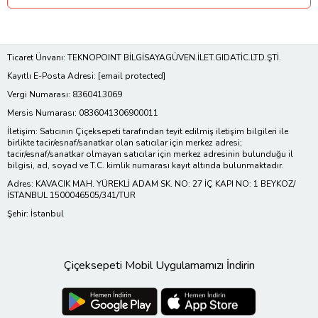
Ticaret Ünvanı: TEKNOPOINT BİLGİSAYAGÜVEN.İLET.GIDATİC.LTD.ŞTİ.
Kayıtlı E-Posta Adresi:
[email protected]
Vergi Numarası: 8360413069
Mersis Numarası: 0836041306900011
İletişim: Satıcının Çiçeksepeti tarafından teyit edilmiş iletişim bilgileri ile
birlikte tacir/esnaf/sanatkar olan satıcılar için merkez adresi;
tacir/esnaf/sanatkar olmayan satıcılar için merkez adresinin bulunduğu il
bilgisi, ad, soyad ve T.C. kimlik numarası kayıt altında bulunmaktadır.
Adres: KAVACIK MAH. YÜREKLİ ADAM SK. NO: 27 İÇ KAPI NO: 1 BEYKOZ/
İSTANBUL 1500046505/341/TUR
Şehir: İstanbul
Çiçeksepeti Mobil Uygulamamızı İndirin