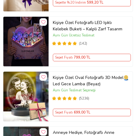
Sepette %20 İndirim
599
,20 TL
Kişiye Özel Fotoğraflı LED Işıklı
Kelebek Buketi – Kalpli Zarf Tasarım
Aynı Gün Ücretsiz Teslimat
(142)
Sepet Fiyatı
799
,00 TL
Kişiye Özel Oval Fotoğraflı 3D Model
Led Gece Lamba (Beyaz)
Aynı Gün Teslimat Seçeneği
(5236)
Sepet Fiyatı
699
,00 TL
Anneye Hediye, Fotoğraflı Anne