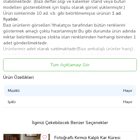
olabilmektedir. (Bazı defter,silgi ve kalemler stand veya bütün
modelleri gösterebilmek için toplu olarak görsel yüklenmiştir.)
Ürün isimlerinde 10 ad. v.b. gibi belirtilmemişse ürünün
1 ad.
fiyatıdır.
Bazı ürünlerin görselleri İthalatçısı tarafından bütün renklerini
göstermek amaçlı çoklu hazırlanmıştır.Bu gibi durumda ürün adında
miktar belirtilmemişse stokta olan renklerinden herhangi birinden 1
adet gönderilmektedir.
Ürünlerimiz
adet olarak satılmaktadır
(Bazı ambalajlı ürünler hariç) ,
tereddüt ettiğiniz ürünler için "Satıcıya Soru Sor" bölümünden bize
yazabilirsiniz.
Tüm Açıklamayı Gör
Bazı ürünler asortidir ve stokta olan renkleri/modelleri
gönderilmektedir.
Ürün Özellikleri
Kitaplarda güncel kapak ve güncel içerik takip edilmektedir, ürün
görseli sizi yanıltmasın.Basım yılı eski bile olsa müfredat
değişmediği için içeriği günceldir.Müfredat değiştiğinde
Müzikli
Hayır
yayınevlerine ilgili kitaplar iade edilmektedir.
Işıklı
Hayır
YLZ FD2175 PRENSES KAR ATAN FANUS KAR KÜRESİ
Ürün Kodu:
kcm19343498
İlginizi Çekebilecek Benzer Seçenekler
Fotoğraflı Kırmızı Kalpli Kar Küresi