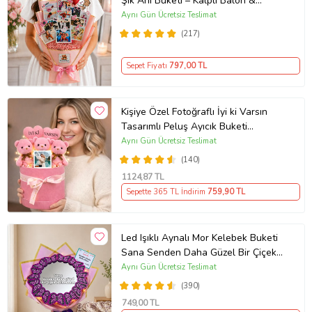
Şık Anı Buketi – Kalpli Balon &
Çubuk Stickerlı - Kişiye Özel Çiçek
Aynı Gün Ücretsiz Teslimat
Buketi Sevgiliye -Arkadaşa- Yeni
(217)
Doğan Bebek Hediyeleri Root&Hug
Sepet Fiyatı
797
,00 TL
Kişiye Özel Fotoğraflı İyi ki Varsın
Tasarımlı Peluş Ayıcık Buketi
(Pembe)
Aynı Gün Ücretsiz Teslimat
(140)
1124
,87 TL
Sepette 365 TL İndirim
759
,90 TL
Led Işıklı Aynalı Mor Kelebek Buketi
Sana Senden Daha Güzel Bir Çiçek
Bulamadım Ayna Buket Sevgiliye
Aynı Gün Ücretsiz Teslimat
Hediye
(390)
749
,00 TL