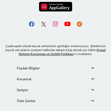
Çiçeksepeti olarak kişisel verilerinizin gizliliğini önemsiyoruz. Şirketimizin
kişisel veri işleme süreçleri hakkında detaylı bilgi almak için lütfen
Kişisel
Verilerin Korunması ve Gizlilik Politikası
’nı inceleyiniz.
Faydalı Bilgiler
Kurumsal
İletişim
Özel Günler