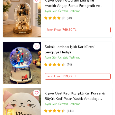
Kişiye Özel Fotoğraflı Led Işıklı
Ayıcıklı Ahşap Fanus Fotoğraflı ve
İsme Özel Hediye
Aynı Gün Ücretsiz Teslimat
(28)
Sepet Fiyatı
769
,30 TL
Sokak Lambası Işıklı Kar Küresi
Sevgiliye Hediye
Aynı Gün Ücretsiz Teslimat
(46)
Sepet Fiyatı
319
,92 TL
Kişiye Özel Kedi Kız Işıklı Kar Küresi &
Büyük Kedi Polar Yastık Arkadaşa
Doğum Günü Hediyesi
Aynı Gün Ücretsiz Teslimat
(444)