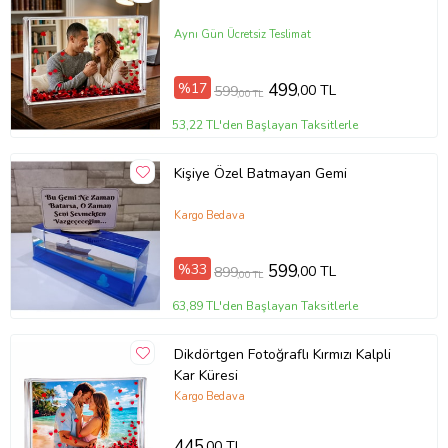
Aynı Gün Ücretsiz Teslimat
%17
499
,00 TL
599
,00 TL
53,22 TL'den Başlayan Taksitlerle
Kişiye Özel Batmayan Gemi
Kargo Bedava
%33
599
,00 TL
899
,00 TL
63,89 TL'den Başlayan Taksitlerle
Dikdörtgen Fotoğraflı Kırmızı Kalpli
Kar Küresi
Kargo Bedava
445
,00 TL