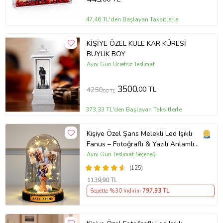
47,46 TL'den Başlayan Taksitlerle
KİŞİYE ÖZEL KULE KAR KÜRESİ
BÜYÜK BOY
Aynı Gün Ücretsiz Teslimat
3500
,00 TL
4250
,00 TL
373,33 TL'den Başlayan Taksitlerle
Kişiye Özel Şans Melekli Led Işıklı
Fanus – Fotoğraflı & Yazılı Anlamlı
Hediye
Aynı Gün Teslimat Seçeneği
(125)
1139
,90 TL
Sepette %30 İndirim
797
,93 TL