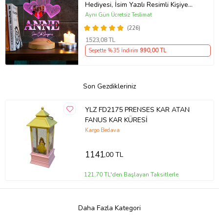
Hediyesi, İsim Yazılı Resimli Kişiye
Özel 3D Resimli Led Lamba
Aynı Gün Ücretsiz Teslimat
(226)
1523
,08 TL
Sepette %35 İndirim
990
,00 TL
Son Gezdikleriniz
YLZ FD2175 PRENSES KAR ATAN
FANUS KAR KÜRESİ
Kargo Bedava
1141
,00 TL
121,70 TL'den Başlayan Taksitlerle
Daha Fazla Kategori