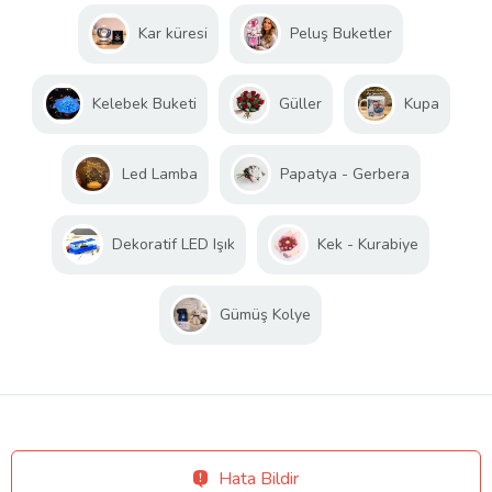
Kar küresi
Peluş Buketler
Kelebek Buketi
Güller
Kupa
Led Lamba
Papatya - Gerbera
Dekoratif LED Işık
Kek - Kurabiye
Gümüş Kolye
Hata Bildir