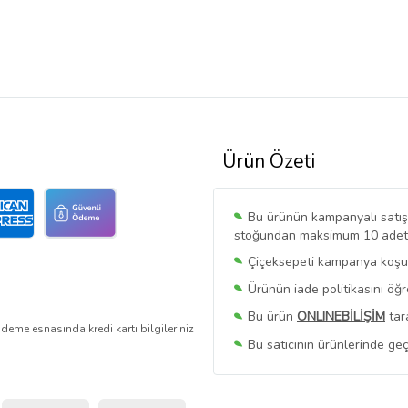
Ürün Özeti
Bu ürünün kampanyalı satışı 
stoğundan maksimum 10 adet sa
Çiçeksepeti kampanya koşull
Ürünün iade politikasını öğ
Bu ürün
ONLINEBİLİŞİM
tar
deme esnasında kredi kartı bilgileriniz
Bu satıcının ürünlerinde geç
Bu Satıcının
Tüm Ürünlerini
Ürün sayfasında gördüğünüz f