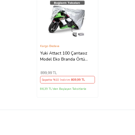
Kargo Bedava
Yuki Attact 100 Çantasız
Model Eko Branda Örtü
Koruma Gri
899
,99 TL
Sepette %10 İndirim
809
,99 TL
86,39 TL'den Başlayan Taksitlerle