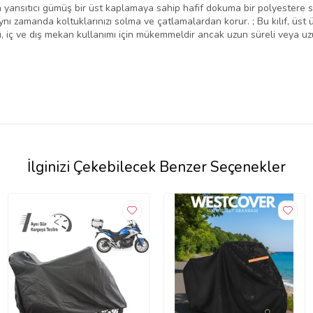
n yansıtıcı gümüş bir üst kaplamaya sahip hafif dokuma bir polyestere sa
ı zamanda koltuklarınızı solma ve çatlamalardan korur. ; Bu kılıf, üst üs
arı, iç ve dış mekan kullanımı için mükemmeldir ancak uzun süreli veya 
İlginizi Çekebilecek Benzer Seçenekler