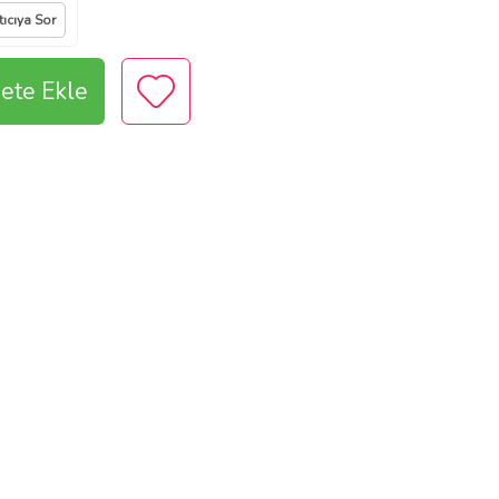
tıcıya Sor
ete Ekle