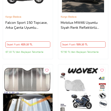
Kargo Bedava
Kargo Bedava
Falcon Sport 150 Topcase,
Motolux MW46 Uyumlu
Arka Çanta Uyumlu
Siyah Renk Reflektörlü
Motosiklet Branda, Motor
,Motosiklet Brandası,Motor
Örtüsü , Çadır
Branda Motor Örtüsü
(Güvenlik Kilidi ve Bağlantı
Sepet Fiyatı
629
,10 TL
Sepet Fiyatı
539
,10 TL
Tokalı)
67,10 TL'den Başlayan Taksitlerle
57,50 TL'den Başlayan Taksitlerle