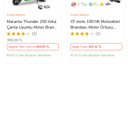
Kargo Bedava
Kargo Bedava
Maranta Thunder 250 Arka
CF moto 150 NK Motosiklet
Çanta Uyumlu Motor Branda
Brandası, Motor Örtüsü,
Örtü Miflonlu Premium 4
Çadır
(1)
(1)
Mevsim Koruma Gri
899
,99 TL
Sepette %10 İndirim
809
,99 TL
Sepet Fiyatı
629
,10 TL
86,39 TL'den Başlayan Taksitlerle
67,10 TL'den Başlayan Taksitlerle