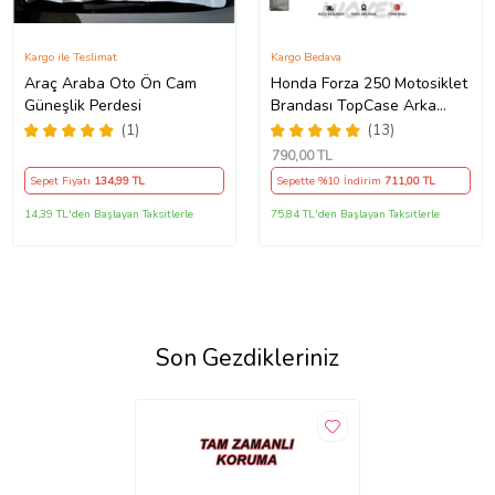
Kargo ile Teslimat
Kargo Bedava
Araç Araba Oto Ön Cam
Honda Forza 250 Motosiklet
Güneşlik Perdesi
Brandası TopCase Arka
Çanta Uyumlu Branda,Örtü
(1)
(13)
790
,00 TL
Sepet Fiyatı
134
,99 TL
Sepette %10 İndirim
711
,00 TL
14,39 TL'den Başlayan Taksitlerle
75,84 TL'den Başlayan Taksitlerle
Son Gezdikleriniz