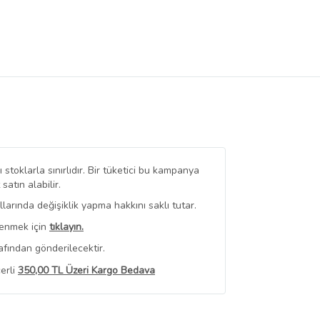
stoklarla sınırlıdır. Bir tüketici bu kampanya
tın alabilir.
arında değişiklik yapma hakkını saklı tutar.
renmek için
tıklayın.
afından gönderilecektir.
erli
350,00 TL Üzeri Kargo Bedava
 Görüntüle
iyat bilgileri, satıcı tarafından