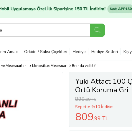
rim Amacı
Orkide / Saksı Çiçekleri
Hediye
Hediye Setleri
Kişi
ı ve Aksesuarları
Motosiklet Aksesuar
Branda ve Kılıf
Yuki Attact 100 
Örtü Koruma Gri
899
,99 TL
Sepette %10 İndirim
809
,99 TL