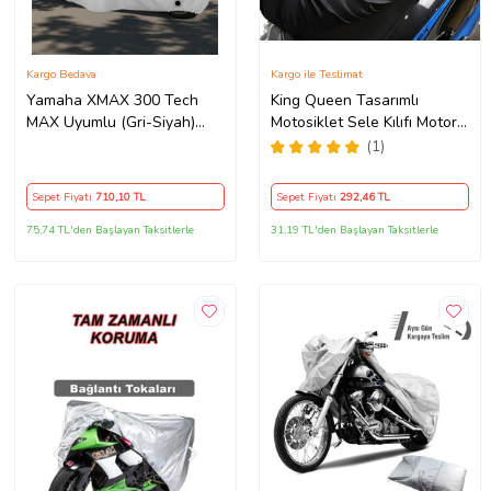
Kargo Bedava
Kargo ile Teslimat
Yamaha XMAX 300 Tech
King Queen Tasarımlı
MAX Uyumlu (Gri-Siyah)
Motosiklet Sele Kılıfı Motor
Reflektörlü ,Motosiklet
Koltuk Brandası Siyah
(1)
Brandası,Motor Branda
Motor Örtüsü (Güvenlik
Sepet Fiyatı
710
,10 TL
Sepet Fiyatı
292
,46 TL
Kilidi ve Bağlantı Tokalı)
75,74 TL'den Başlayan Taksitlerle
31,19 TL'den Başlayan Taksitlerle