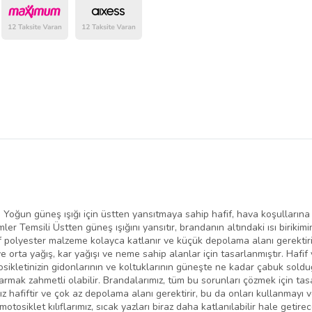
belirlenmektedir.
; Yoğun güneş ışığı için üstten yansıtmaya sahip hafif, hava koşullarına
er Temsili Üstten güneş ışığını yansıtır, brandanın altındaki ısı birikimin
fif polyester malzeme kolayca katlanır ve küçük depolama alanı gerektir
e orta yağış, kar yağışı ve neme sahip alanlar için tasarlanmıştır. Hafif
osikletinizin gidonlarının ve koltuklarının güneşte ne kadar çabuk solduğ
karmak zahmetli olabilir. Brandalarımız, tüm bu sorunları çözmek için tas
ız hafiftir ve çok az depolama alanı gerektirir, bu da onları kullanmayı v
otosiklet kılıflarımız, sıcak yazları biraz daha katlanılabilir hale getir