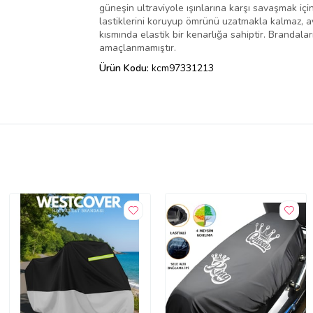
güneşin ultraviyole ışınlarına karşı savaşmak içi
lastiklerini koruyup ömrünü uzatmakla kalmaz, ayn
kısmında elastik bir kenarlığa sahiptir. Brandal
amaçlanmamıştır.
Ürün Kodu:
kcm97331213