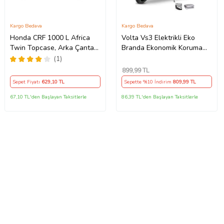
Kargo Bedava
Kargo Bedava
Honda CRF 1000 L Africa
Volta Vs3 Elektrikli Eko
Twin Topcase, Arka Çanta
Branda Ekonomik Koruma
Uyumlu Motosiklet Branda,
Gri
(1)
Motor Örtüsü , Çadır
899
,99 TL
Sepet Fiyatı
629
,10 TL
Sepette %10 İndirim
809
,99 TL
67,10 TL'den Başlayan Taksitlerle
86,39 TL'den Başlayan Taksitlerle