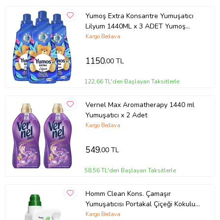
Yumoş Extra Konsantre Yumuşatıcı
Lilyum 1440ML x 3 ADET Yumoş
(Beyaz)
Kargo Bedava
1150
,00 TL
122,66 TL'den Başlayan Taksitlerle
Vernel Max Aromatherapy 1440 ml
Yumuşatıcı x 2 Adet
Kargo Bedava
549
,00 TL
58,56 TL'den Başlayan Taksitlerle
Homm Clean Kons. Çamaşır
Yumuşatıcısı Portakal Çiçeği Kokulu
1000 ml
Kargo Bedava