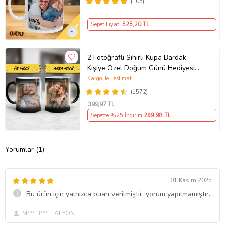
(105)
Sepet Fiyatı
525
,20 TL
2 Fotoğraflı Sihirli Kupa Bardak
Kişiye Özel Doğum Günü Hediyesi
Sevgiliye Hediye Anneye Babaya
Kargo ile Teslimat
Ablaya Abiye Kız Erkek Kardeşe
(1572)
Arkadaşa Resimli Günü Yıl Dönümü
399
,97 TL
Hediyesi
Sepette %25 İndirim
299
,98 TL
Yorumlar (1)
01 Kasım 2025
Bu ürün için yalnızca puan verilmiştir, yorum yapılmamıştır.
M*** B***
AFYON