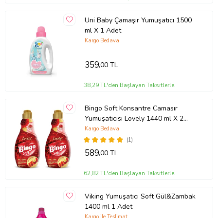
Uni Baby Çamaşır Yumuşatıcı 1500
ml X 1 Adet
Kargo Bedava
359
,00 TL
38,29 TL'den Başlayan Taksitlerle
Bingo Soft Konsantre Camasır
Yumuşatıcısı Lovely 1440 ml X 2
Adet
Kargo Bedava
(1)
589
,00 TL
62,82 TL'den Başlayan Taksitlerle
Viking Yumuşatıcı Soft Gül&Zambak
1400 ml 1 Adet
Kargo ile Teslimat