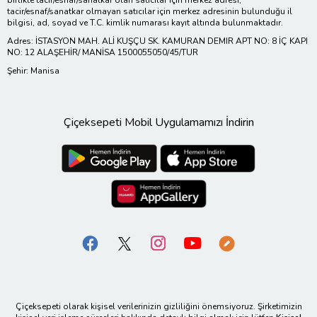
tacir/esnaf/sanatkar olmayan satıcılar için merkez adresinin bulunduğu il
bilgisi, ad, soyad ve T.C. kimlik numarası kayıt altında bulunmaktadır.
Adres: İSTASYON MAH. ALİ KUŞÇU SK. KAMURAN DEMIR APT NO: 8 İÇ KAPI
NO: 12 ALAŞEHİR/ MANİSA 1500055050/45/TUR
Şehir: Manisa
Çiçeksepeti Mobil Uygulamamızı İndirin
Çiçeksepeti olarak kişisel verilerinizin gizliliğini önemsiyoruz. Şirketimizin