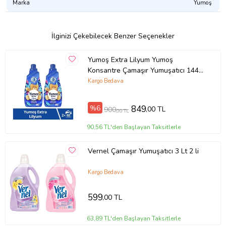
Marka
Yumoş
İlginizi Çekebilecek Benzer Seçenekler
Yumoş Extra Lilyum Yumoş
Konsantre Çamaşır Yumuşatıcı 1440
ml 60 Yıkama X2 ADET (Kırmızı)
Kargo Bedava
%6
849
,00 TL
900
,00 TL
90,56 TL'den Başlayan Taksitlerle
Vernel Çamaşır Yumuşatıcı 3 Lt 2 li
Kargo Bedava
599
,00 TL
63,89 TL'den Başlayan Taksitlerle