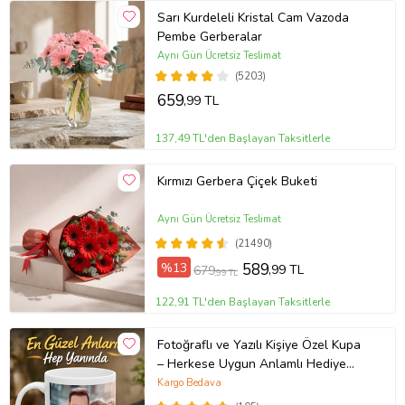
Sarı Kurdeleli Kristal Cam Vazoda
Pembe Gerberalar
Aynı Gün Ücretsiz Teslimat
(5203)
659
,99 TL
137,49 TL'den Başlayan Taksitlerle
Kırmızı Gerbera Çiçek Buketi
Aynı Gün Ücretsiz Teslimat
(21490)
%13
589
,99 TL
679
,99 TL
122,91 TL'den Başlayan Taksitlerle
Fotoğraflı ve Yazılı Kişiye Özel Kupa
– Herkese Uygun Anlamlı Hediye
Porselen Baskılı Kupa (Beyaz)
Kargo Bedava