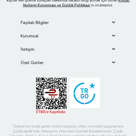
kişisel veri işleme süreçleri hakkında detaylı bilgi almak için lütfen
Kişisel
Verilerin Korunması ve Gizlilik Politikası
’nı inceleyiniz.
Faydalı Bilgiler
Kurumsal
İletişim
Özel Günler
Türkiye’nin önde gelen online alışveriş sitesi ve mobil uygulaması
Çiçeksepeti’nde, ihtiyacınız olan tüm ürünleri bulabilirsiniz. Çiçek,
Çikolata, Hediye, Kişiye Özel Ürünler ve Hediye Setleri gibi birçok farklı