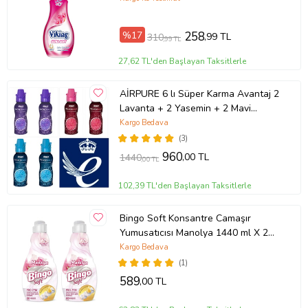
%17
258
,99 TL
310
,99 TL
27,62 TL'den Başlayan Taksitlerle
AİRPURE 6 lı Süper Karma Avantaj 2
Lavanta + 2 Yasemin + 2 Mavi
Zambak Çamaşır Parfümü 128 gr X 6
Kargo Bedava
(3)
960
,00 TL
1440
,00 TL
102,39 TL'den Başlayan Taksitlerle
Bingo Soft Konsantre Camaşır
Yumusatıcısı Manolya 1440 ml X 2
Adet
Kargo Bedava
(1)
589
,00 TL