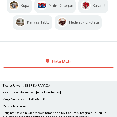
Kupa
Matik Deterjan
Karanfil
Kanvas Tablo
Hediyelik Çikolata
Hata Bildir
Ticaret Ünvanı: ESER KARAPAÇA
Kayıtlı E-Posta Adresi:
[email protected]
Vergi Numarası: 5190589860
Mersis Numarası: -
İletişim: Satıcının Çiçeksepeti tarafından teyit edilmiş iletişim bilgileri ile
birlikte tacir/esnaf/sanatkar olan satıcılar için merkez adresi;