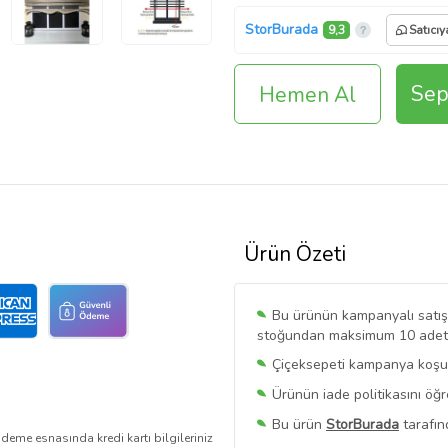
StorBurada
9,3
Satıcıy
Sep
Hemen Al
Ürün Özeti
Bu ürünün kampanyalı satışı 
stoğundan maksimum 10 adet sa
Çiçeksepeti kampanya koşull
Ürünün iade politikasını öğ
Bu ürün
StorBurada
tarafın
deme esnasında kredi kartı bilgileriniz