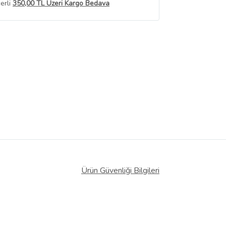
erli
350,00 TL Üzeri Kargo Bedava
 Görüntüle
iyat bilgileri, satıcı tarafından
Ürün Güvenliği Bilgileri