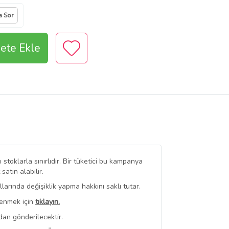
a Sor
ete Ekle
stoklarla sınırlıdır. Bir tüketici bu kampanya
tın alabilir.
arında değişiklik yapma hakkını saklı tutar.
renmek için
tıklayın.
dan gönderilecektir.