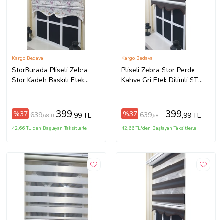
Kargo Bedava
Kargo Bedava
StorBurada Pliseli Zebra
Pliseli Zebra Stor Perde
Stor Kadeh Baskılı Etek
Kahve Gri Etek Dilimli ST
Dilimli ST 027
015
399
399
%37
%37
639
639
,99 TL
,99 TL
,68 TL
,68 TL
42,66 TL'den Başlayan Taksitlerle
42,66 TL'den Başlayan Taksitlerle