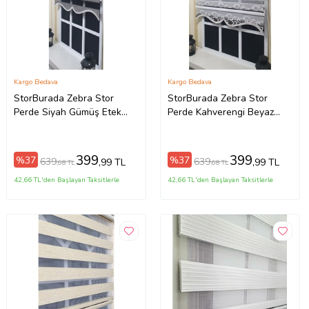
Kargo Bedava
Kargo Bedava
StorBurada Zebra Stor
StorBurada Zebra Stor
Perde Siyah Gümüş Etek
Perde Kahverengi Beyaz
Dilimli ST 009
Gümüş Simli Renk Geçişli
Etek Dilimli ST 039
399
399
%37
%37
639
639
,99 TL
,99 TL
,68 TL
,68 TL
42,66 TL'den Başlayan Taksitlerle
42,66 TL'den Başlayan Taksitlerle