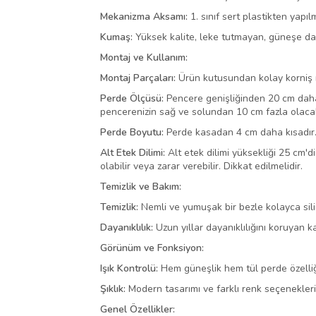
Mekanizma Aksamı:
1. sınıf sert plastikten yapılm
Kumaş:
Yüksek kalite, leke tutmayan, güneşe daya
Montaj ve Kullanım:
Montaj Parçaları:
Ürün kutusundan kolay korniş mo
Perde Ölçüsü:
Pencere genişliğinden 20 cm daha 
pencerenizin sağ ve solundan 10 cm fazla olaca
Perde Boyutu:
Perde kasadan 4 cm daha kısadır. 
Alt Etek Dilimi:
Alt etek dilimi yüksekliği 25 cm'd
olabilir veya zarar verebilir. Dikkat edilmelidir.
Temizlik ve Bakım:
Temizlik:
Nemli ve yumuşak bir bezle kolayca sil
Dayanıklılık:
Uzun yıllar dayanıklılığını koruyan ka
Görünüm ve Fonksiyon:
Işık Kontrolü:
Hem güneşlik hem tül perde özelliği 
Şıklık:
Modern tasarımı ve farklı renk seçenekler
Genel Özellikler: