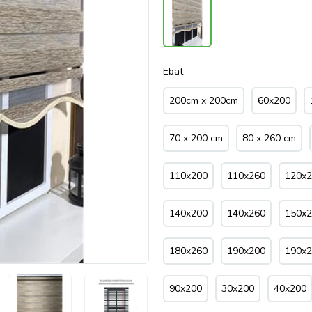
Ebat
200cm x 200cm
60x200
70 x 200 cm
80 x 260 cm
110x200
110x260
120x
140x200
140x260
150x
180x260
190x200
190x
90x200
30x200
40x200