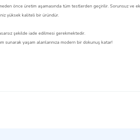
meden önce üretim aşamasında tüm testlerden geçirilir. Sorunsuz ve eksi
iz yüksek kaliteli bir üründür.
hasarsız şekilde iade edilmesi gerekmektedir.
züm sunarak yaşam alanlarınıza modern bir dokunuş katar!