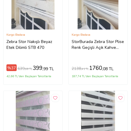
Kargo Bedava
Kargo Bedava
Zebra Stor Nakışlı Beyaz
StorBurada Zebra Stor Plise
Etek Dilimli STB 470
Renk Geçişli Açık Kahve
Etek Dilimli STB 483
(Kahverengi)
399
1760
%37
639
2138
,99 TL
,08 TL
,68 TL
,41 TL
42,66 TL'den Başlayan Taksitlerle
187,74 TL'den Başlayan Taksitlerle