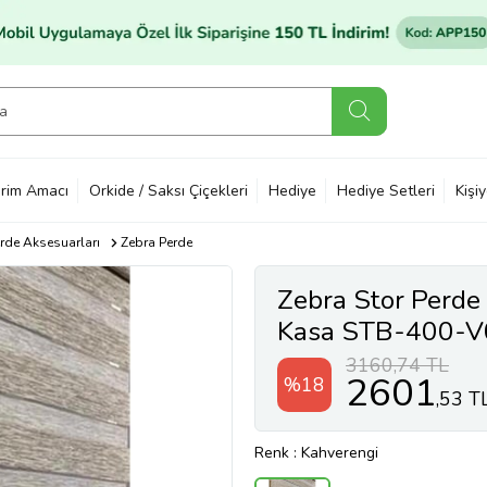
rim Amacı
Orkide / Saksı Çiçekleri
Hediye
Hediye Setleri
Kişi
erde Aksesuarları
Zebra Perde
Zebra Stor Perd
Kasa STB-400-V
3160,74 TL
2601
%18
,53 T
Renk
: Kahverengi