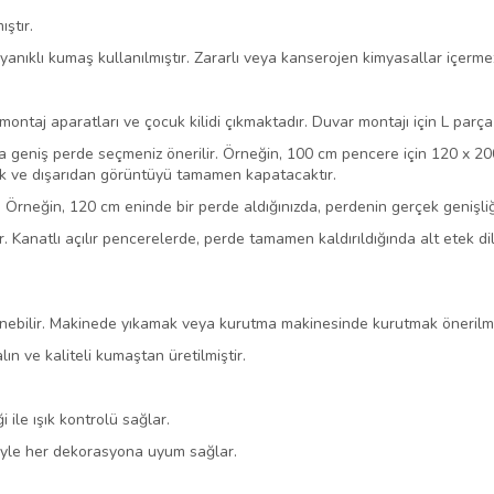
ıştır.
nıklı kumaş kullanılmıştır. Zararlı veya kanserojen kimyasallar içerme
ntaj aparatları ve çocuk kilidi çıkmaktadır. Duvar montajı için L par
geniş perde seçmeniz önerilir. Örneğin, 100 cm pencere için 120 x 200 
k ve dışarıdan görüntüyü tamamen kapatacaktır.
Örneğin, 120 cm eninde bir perde aldığınızda, perdenin gerçek genişliğ
ir. Kanatlı açılır pencerelerde, perde tamamen kaldırıldığında alt etek 
inebilir. Makinede yıkamak veya kurutma makinesinde kurutmak önerilm
lın ve kaliteli kumaştan üretilmiştir.
ile ışık kontrolü sağlar.
iyle her dekorasyona uyum sağlar.