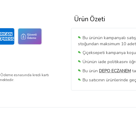
Ürün Özeti
Bu ürünün kampanyalı satışı 
stoğundan maksimum 10 adet sa
Çiçeksepeti kampanya koşull
Ürünün iade politikasını öğ
Bu ürün
DEPO ECZANEM
ta
. Ödeme esnasında kredi kartı
Bu satıcının ürünlerinde geç
mektedir.
Bu Satıcının
Tüm Ürünlerini
Ürün sayfasında gördüğünüz f
belirlenmektedir.