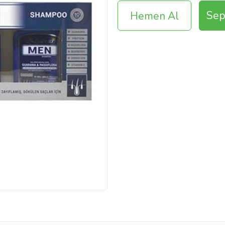
Sep
Hemen Al