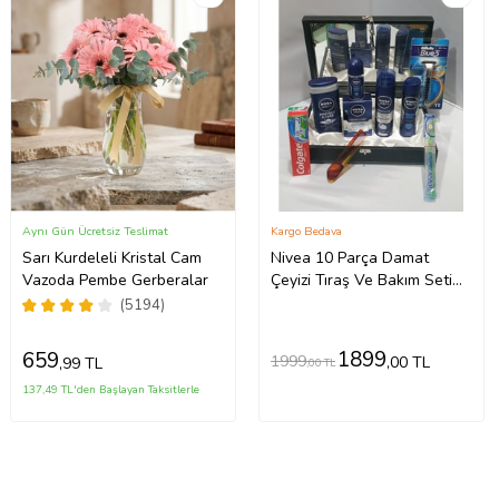
Aynı Gün Ücretsiz Teslimat
Kargo Bedava
Sarı Kurdeleli Kristal Cam
Nivea 10 Parça Damat
Vazoda Pembe Gerberalar
Çeyizi Tıraş Ve Bakım Seti
Deri Kutulu
(5194)
1899
659
1999
,00 TL
,99 TL
,00 TL
137,49 TL'den Başlayan Taksitlerle