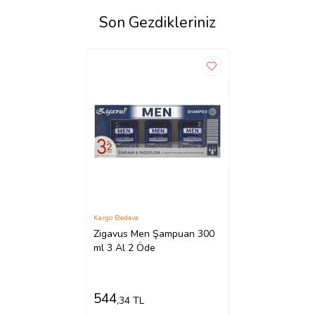
Son Gezdikleriniz
Kargo Bedava
Zigavus Men Şampuan 300
ml 3 Al 2 Öde
544
,34 TL