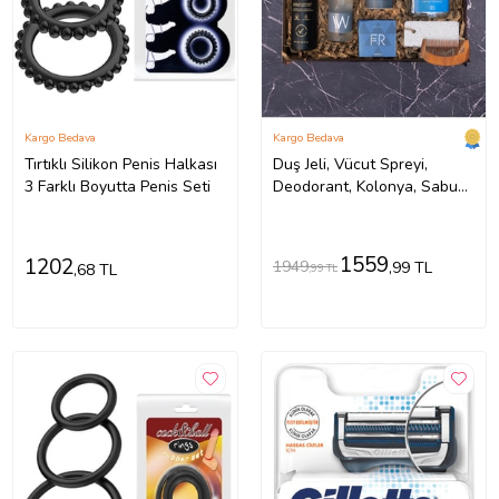
Kargo Bedava
Kargo Bedava
Tırtıklı Silikon Penis Halkası
Duş Jeli, Vücut Spreyi,
3 Farklı Boyutta Penis Seti
Deodorant, Kolonya, Sabun,
Tarak Bakım Seti
1559
1202
1949
,99 TL
,68 TL
,99 TL