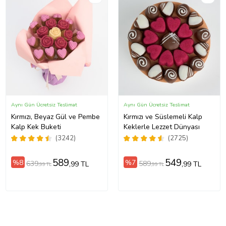
Aynı Gün Ücretsiz Teslimat
Aynı Gün Ücretsiz Teslimat
Kırmızı, Beyaz Gül ve Pembe
Kırmızı ve Süslemeli Kalp
Kalp Kek Buketi
Keklerle Lezzet Dünyası
(3242)
(2725)
589
549
%8
%7
639
589
,99 TL
,99 TL
,99 TL
,99 TL