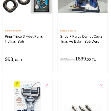
Kargo Bedava
Kargo Bedava
Ring Triple 3 Adet Penis
Snob 7 Parça Damat Çeyizi
Halkası Seti
Tıraş Ve Bakım Seti Deri
Kutu Hediye
1899
993
1999
,00 TL
,36 TL
,00 TL