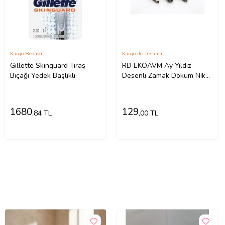
Kargo Bedava
Kargo ile Teslimat
Gillette Skinguard Tıraş
RD EKOAVM Ay Yıldız
Bıçağı Yedek Başlıklı
Desenli Zamak Döküm Nikel
Kaplama Tesbih Imamesi 10
Adet 8.5
1680
129
,84 TL
,00 TL