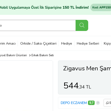
rim Amacı
Orkide / Saksı Çiçekleri
Hediye
Hediye Setleri
Kişi
şisel Bakım Ürünleri
Erkek Bakım Seti
Zigavus Men Şam
544
,34 TL
DEPO ECZANEM
9,7
S