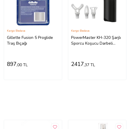
Kargo Bedava
Kargo Bedava
Gillette Fusion 5 Proglide
PowerMaster KH-320 Şarjlı
Traş Bıçağı
Sporcu Koşucu Darbeli
Titreşimli Masaj Aleti 6
Kademeli 2000mAh
897
2417
,00 TL
,37 TL