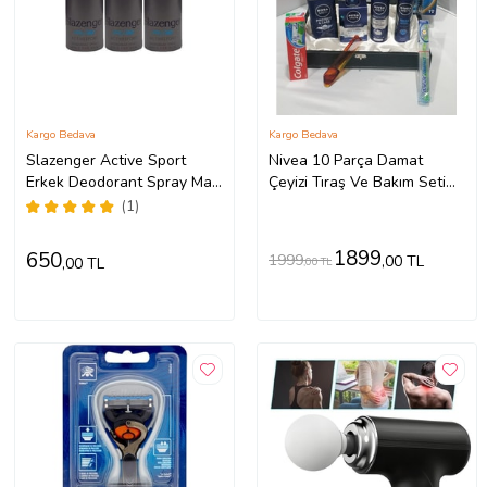
Kargo Bedava
Kargo Bedava
Slazenger Active Sport
Nivea 10 Parça Damat
Erkek Deodorant Spray Mavi
Çeyizi Tıraş Ve Bakım Seti
150 ml 3 Adet
Deri Kutulu
(1)
1899
650
1999
,00 TL
,00 TL
,00 TL