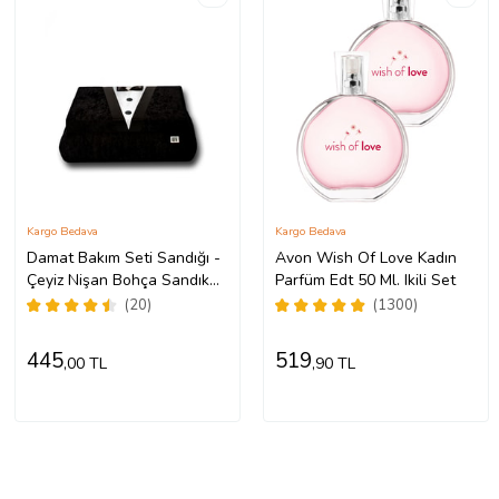
Kargo Bedava
Kargo Bedava
Damat Bakım Seti Sandığı -
Avon Wish Of Love Kadın
Çeyiz Nişan Bohça Sandık
Parfüm Edt 50 Ml. Ikili Set
Tıraş Set Kutusu
(20)
(1300)
445
519
,00 TL
,90 TL