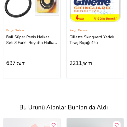
Kargo Bedava
Kargo Bedava
Ball Süper Penis Halkası
Gillette Skinguard Yedek
Seti 3 Farklı Boyutta Halka
Tıraş Bıçağı 4'lü
Set
697
2211
,74 TL
,30 TL
Bu Ürünü Alanlar Bunları da Aldı