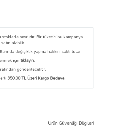
stoklarla sınırlıdır. Bir tüketici bu kampanya
tın alabilir.
arında değişiklik yapma hakkını saklı tutar.
renmek için
tıklayın.
rafından gönderilecektir.
erli
350,00 TL Üzeri Kargo Bedava
 Görüntüle
iyat bilgileri, satıcı tarafından
Ürün Güvenliği Bilgileri