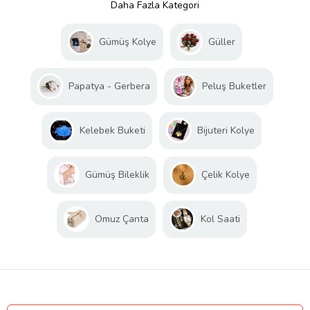
Daha Fazla Kategori
Gümüş Kolye
Güller
Papatya - Gerbera
Peluş Buketler
Kelebek Buketi
Bijuteri Kolye
Gümüş Bileklik
Çelik Kolye
Omuz Çanta
Kol Saati