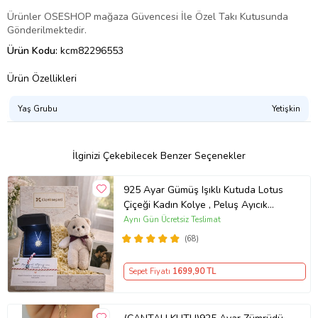
Ürünler OSESHOP mağaza Güvencesi İle Özel Takı Kutusunda
Gönderilmektedir.
Ürün Kodu:
kcm82296553
Ürün Özellikleri
Yaş Grubu
Yetişkin
İlginizi Çekebilecek Benzer Seçenekler
925 Ayar Gümüş Işıklı Kutuda Lotus
Çiçeği Kadın Kolye , Peluş Ayıcık
Anahtarlık Marteniçka Bileklik,
Aynı Gün Ücretsiz Teslimat
Polaroid Fotoğraf Hediye
(68)
Sepet Fiyatı
1699
,90 TL