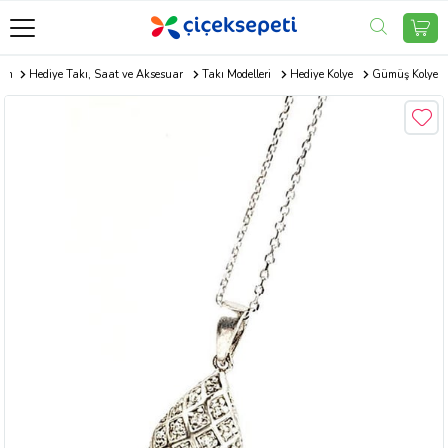
com
Hediye Takı, Saat ve Aksesuar
Takı Modelleri
Hediye Kolye
Gümüş Kolye