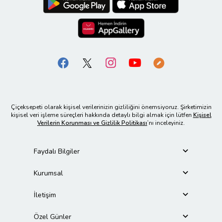
Çiçeksepeti olarak kişisel verilerinizin gizliliğini önemsiyoruz. Şirketimizin
kişisel veri işleme süreçleri hakkında detaylı bilgi almak için lütfen
Kişisel
Verilerin Korunması ve Gizlilik Politikası
’nı inceleyiniz.
Faydalı Bilgiler
Kurumsal
İletişim
Özel Günler