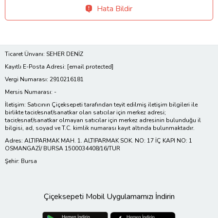
Hata Bildir
Ticaret Ünvanı: SEHER DENİZ
Kayıtlı E-Posta Adresi:
[email protected]
Vergi Numarası: 2910216181
Mersis Numarası: -
İletişim: Satıcının Çiçeksepeti tarafından teyit edilmiş iletişim bilgileri ile
birlikte tacir/esnaf/sanatkar olan satıcılar için merkez adresi;
tacir/esnaf/sanatkar olmayan satıcılar için merkez adresinin bulunduğu il
bilgisi, ad, soyad ve T.C. kimlik numarası kayıt altında bulunmaktadır.
Adres: ALTIPARMAK MAH. 1. ALTIPARMAK SOK. NO: 17 İÇ KAPI NO: 1
OSMANGAZİ/ BURSA 1500034408/16/TUR
Şehir: Bursa
Çiçeksepeti Mobil Uygulamamızı İndirin