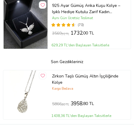
925 Ayar Gümüş Anka Kuşu Kolye –
Işıklı Hediye Kutulu Zarif Kadın
Kolyesi
Aynı Gün Ücretsiz Teslimat
(70)
1732
,00 TL
3569
,92 TL
629,29 TL'den Başlayan Taksitlerle
Son Gezdikleriniz
Zirkon Taşlı Gümüş Altın İşçiliğinde
Kolye
Kargo Bedava
3958
,80 TL
5866
,80 TL
1438,36 TL'den Başlayan Taksitlerle