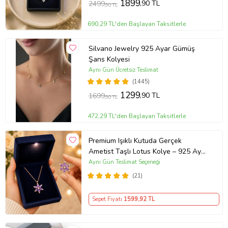
1899
,90 TL
2499
,90 TL
690,29 TL'den Başlayan Taksitlerle
Silvano Jewelry 925 Ayar Gümüş
Şans Kolyesi
Aynı Gün Ücretsiz Teslimat
(1445)
1299
,90 TL
1699
,90 TL
472,29 TL'den Başlayan Taksitlerle
Premium Işıklı Kutuda Gerçek
Ametist Taşlı Lotus Kolye – 925 Ayar
Gümüş Kadın Kolye
Aynı Gün Teslimat Seçeneği
(21)
Sepet Fiyatı
1599
,92 TL