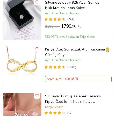
Silvano Jewelry 925 Ayar Gümüş
Işıklı Kutuda Lotus Kolye
Aynı Gün Ücretsiz Teslimat
(244)
1799
,90 TL
2599
,86 TL
653,96 TL'den Başlayan Taksitlerle
Kişiye Özel Sonsuzluk Altın Kaplama
Gümüş Kolye
Aynı Gün Ücretsiz Teslimat
(1518)
Sepet Fiyatı
1408
,35 TL
925 Ayar Gümüş Kelebek Tasarımlı
Kişiye Özel İsimli Kadın Kolye
Anneye Hediye,Sevgiliye
Kargo Bedava
Hediye,Arkadaşa Hediye,Doğum
(47)