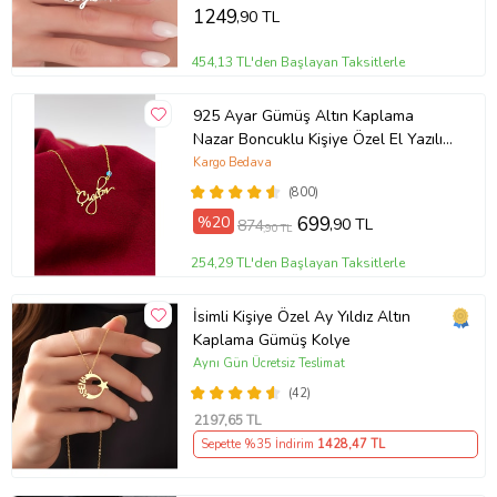
Günü Hediyesi,Eşe Hediye
1249
,90 TL
454,13 TL'den Başlayan Taksitlerle
925 Ayar Gümüş Altın Kaplama
Nazar Boncuklu Kişiye Özel El Yazılı
Kolye (Sarı)
Kargo Bedava
(800)
%20
699
,90 TL
874
,90 TL
254,29 TL'den Başlayan Taksitlerle
İsimli Kişiye Özel Ay Yıldız Altın
Kaplama Gümüş Kolye
Aynı Gün Ücretsiz Teslimat
(42)
2197
,65 TL
Sepette %35 İndirim
1428
,47 TL