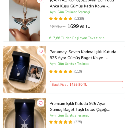
(ÇANTALI KUTU)925 Ayar Zümrüdü
Anka Kuşu Gümüş Kadın Kolye -
MAVİ
Aynı Gün Teslimat Seçeneği
(1339)
1699
,99 TL
1899
,99 TL
617,66 TL'den Başlayan Taksitlerle
Parlamayı Seven Kadına Işıklı Kutuda
925 Ayar Gümüş Baget Kolye -
Kişiye Özel Fotoğraf Hediye
Aynı Gün Ücretsiz Teslimat
(119)
Sepet Fiyatı
1499
,90 TL
Premium Işıklı Kutuda 925 Ayar
Gümüş Baget Taşlı Lotus Çiçeği
Kolye
Aynı Gün Ücretsiz Teslimat
(225)