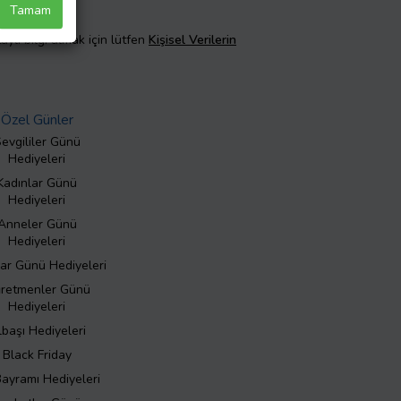
Tamam
taylı bilgi almak için lütfen
Kişisel Verilerin
Özel Günler
evgililer Günü
Hediyeleri
Kadınlar Günü
Hediyeleri
Anneler Günü
Hediyeleri
ar Günü Hediyeleri
retmenler Günü
Hediyeleri
lbaşı Hediyeleri
Black Friday
Bayramı Hediyeleri