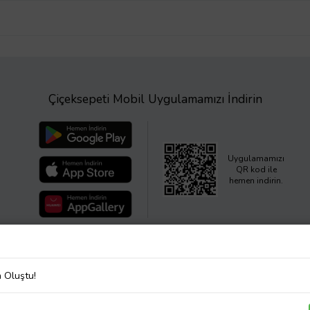
Çiçeksepeti Mobil Uygulamamızı İndirin
Uygulamamızı
QR kod ile
hemen indirin.
a Oluştu!