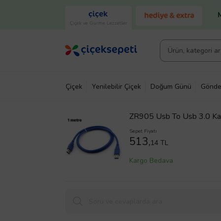
Çiçek ve Gurme Lezzetler
Çiçek
Yenilebilir Çiçek
Doğum Günü
Gönde
ZR905 Usb To Usb 3.0 Ka
Sepet Fiyatı
513,
14 TL
Kargo Bedava