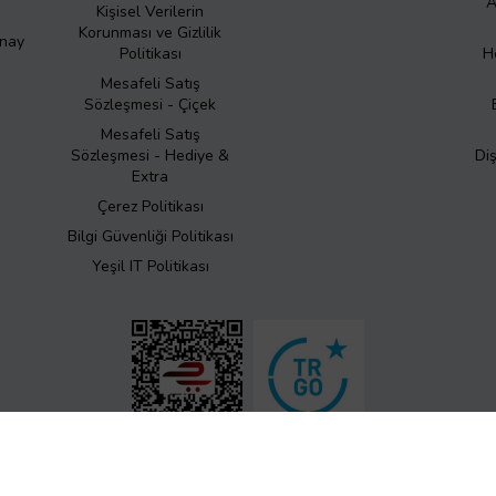
A
Kişisel Verilerin
Korunması ve Gizlilik
Onay
Politikası
H
Mesafeli Satış
Sözleşmesi - Çiçek
Mesafeli Satış
Sözleşmesi - Hediye &
Di
Extra
Çerez Politikası
Bilgi Güvenliği Politikası
Yeşil IT Politikası