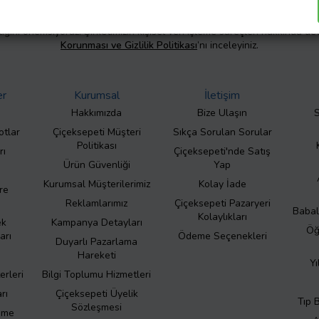
liliğini önemsiyoruz. Şirketimizin kişisel veri işleme süreçleri hakkında de
Korunması ve Gizlilik Politikası
’nı inceleyiniz.
er
Kurumsal
İletişim
Hakkımızda
Bize Ulaşın
S
otlar
Çiçeksepeti Müşteri
Sıkça Sorulan Sorular
Politikası
rı
Çiçeksepeti'nde Satış
Ürün Güvenliği
Yap
Kurumsal Müşterilerimiz
Kolay İade
re
Reklamlarımız
Çiçeksepeti Pazaryeri
Babal
Kolaylıkları
ek
Kampanya Detayları
Öğ
arı
Ödeme Seçenekleri
Duyarlı Pazarlama
Hareketi
Yı
erleri
Bilgi Toplumu Hizmetleri
rı
Çiçeksepeti Üyelik
Tıp 
Sözleşmesi
eme