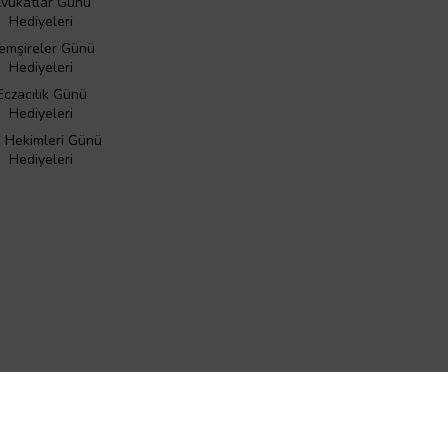
vukatlar Günü
Hediyeleri
emşireler Günü
Hediyeleri
Eczacılık Günü
Hediyeleri
ş Hekimleri Günü
Hediyeleri