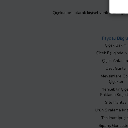
Çiçeksepeti olarak kişisel verilerinizin giz
Faydalı Bilgil
Çiçek Bakımı
Çiçek Eşliğinde N
Çiçek Anlamla
Özel Günler
Mevsimlere Gö
Çiçekler
Yenilebilir Çiç
Saklama Koşull
Site Haritası
Ürün Sıralama Krit
Teslimat İpuçla
Sipariş Güncell