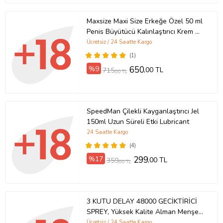
Maxsize Maxi Size Erkeğe Özel 50 ml
Penis Büyütücü Kalınlaştırıcı Krem +
Yanında Xir 3xEffect Spray 60 ml
Ücretsiz / 24 Saatte Kargo
Erkeğe Özel Kaldırıcı Sertleştirici
(1)
Geciktirici Sprey
%9
650
,00 TL
715
,00 TL
SpeedMan Çilekli Kayganlaştırıcı Jel
150ml Uzun Süreli Etki Lubricant
24 Saatte Kargo
(4)
%17
299
,00 TL
359
,00 TL
3 KUTU DELAY 48000 GECİKTİRİCİ
SPREY, Yüksek Kalite Alman Menşei
Delay Sprey- Aynı Gün Kargo Teslim
Ücretsiz / 24 Saatte Kargo