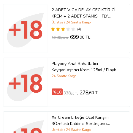
Uyarılar:
2 ADET VİGA,DELAY GECİKTİRİCİ
KREM + 2 ADET SPANİSH FLY
Sadece harici kullanım içindir Herhangi bir tedavinin yerini tutmaz.
BAYAN AZDIRICI(UYARICI) DAMLA
Ücretsiz / 24 Saatte Kargo
Gözle temasından kaçınınız. Temas halinde bol su ile durulayınız.
PREMİUM ÜRÜN - GİZLİ GÖNDERİM
(4)
Tahriş veya alerji durumunda kullanımı durdurunuz ve doktorunuza
699
,00 TL
1200
,00 TL
başvurunuz.
Çocukların ulaşamayacağı yerlerde muhafaza ediniz.
Serin, kuru ve doğrudan güneş ışığından uzak bir ortamda
saklayınız.
Playboy Anal Rahatlatıcı
Kayganlaştırıcı Krem 125ml / Playboy
Ürün Kodu:
kcm9922673
Anal Relax Lubricant Cream 125ml
24 Saatte Kargo
%18
278
,60 TL
338
,30 TL
Xir Cream Erkeğe Özel Karışım
3Özellikli Kaldırıcı Sertleştirici
Geciktirici Büyütücü Krem 50 ml +
Ücretsiz / 24 Saatte Kargo