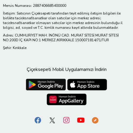
Mersis Numarası: 2887406685400000
İletişim: Satıcının Çiçeksepeti tarafından teyit edilmiş iletişim bilgileri ile
birlikte tacir/esnaf/sanatkar olan satıcılar için merkez adresi;
tacir/esnaf/sanatkar olmayan satıcılar için merkez adresinin bulunduğu il
bilgisi, ad, soyad ve T.C. kimlik numarası kayıt altında bulunmaktadır.
Adres: CUMHURİYET MAH. İNÖNÜ CAD. MURAT SİTESİ MURAT SİTESİ
NO:200D İÇ KAPI NO:1 MERKEZ /KIRIKKALE 1500071814/71/TUR
Şehir: Kırıkkale
Çiçeksepeti Mobil Uygulamamızı İndirin