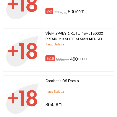
Yanında HotXXL Erkeğe Penis
Büyütücü 50 ml Krem
%9
800
,00 TL
880
,00 TL
VİGA SPREY 1 KUTU 45ML150000
PREMİUM KALİTE ALMAN MENŞEİ
Kargo Bedava
%18
450
,00 TL
550
,00 TL
Cantharis D9 Damla
Kargo Bedava
804
,18 TL