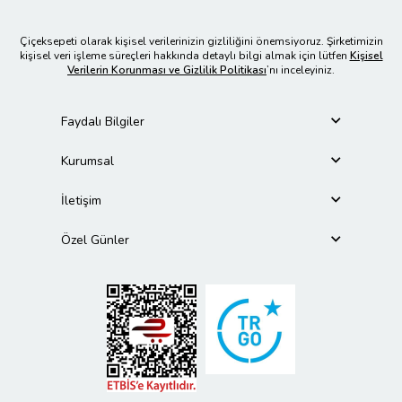
Çiçeksepeti olarak kişisel verilerinizin gizliliğini önemsiyoruz. Şirketimizin
kişisel veri işleme süreçleri hakkında detaylı bilgi almak için lütfen
Kişisel
Verilerin Korunması ve Gizlilik Politikası
’nı inceleyiniz.
Faydalı Bilgiler
Kurumsal
İletişim
Özel Günler