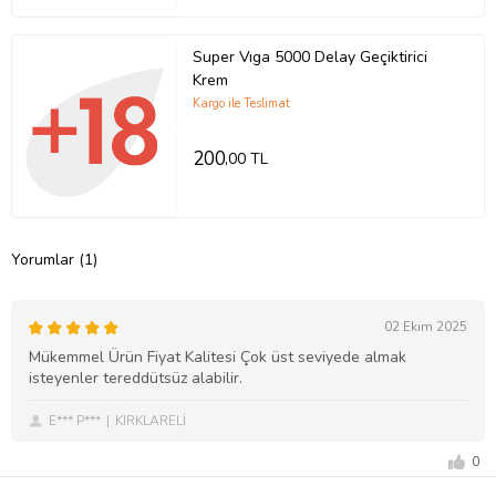
Super Vıga 5000 Delay Geçiktirici
Krem
Kargo ile Teslimat
200
,00 TL
Yorumlar (1)
02 Ekim 2025
Mükemmel Ürün Fiyat Kalitesi Çok üst seviyede almak
isteyenler tereddütsüz alabilir.
E*** P***
KIRKLARELİ
0