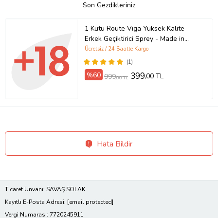
Son Gezdikleriniz
1 Kutu Route Viga Yüksek Kalite
Erkek Geçiktirici Sprey - Made in
Germany - Premium Qualty Delay
Ücretsiz / 24 Saatte Kargo
Sprey - 1 Kutu 20 ML
(1)
%60
399
,00 TL
999
,00 TL
Hata Bildir
Ticaret Ünvanı: SAVAŞ SOLAK
Kayıtlı E-Posta Adresi:
[email protected]
Vergi Numarası: 7720245911