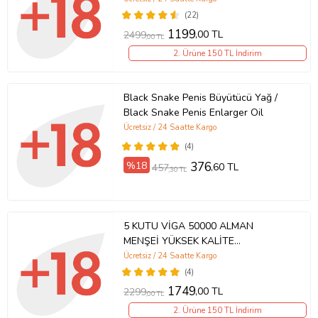
(22)
1199
,00 TL
2499
,00 TL
2. Ürüne 150 TL İndirim
Black Snake Penis Büyütücü Yağ /
Black Snake Penis Enlarger Oil
Ücretsiz / 24 Saatte Kargo
(4)
%18
376
,60 TL
457
,30 TL
5 KUTU VİGA 50000 ALMAN
MENŞEİ YÜKSEK KALİTE
GECİKTİRİCİ KREM- PREMİUM
Ücretsiz / 24 Saatte Kargo
QUALTY HEDİYELİ ÜRÜN %100
(4)
ORJİNAL
1749
,00 TL
2299
,00 TL
2. Ürüne 150 TL İndirim