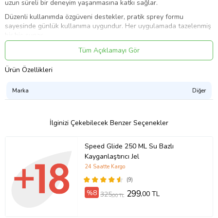
uzun süreli bir deneyim yaşanmasına katkı sağlar.
Düzenli kullanımda özgüveni destekler, pratik sprey formu
sayesinde günlük kullanıma uygundur. Her uygulamada tazelenmiş
bir his sunar.
Kullanım Talimatı:
Tüm Açıklamayı Gör
Kullanmadan önce şişeyi çalkalayınız. Ürünü ihtiyaç duyulan
Ürün Özellikleri
bölgeye 2–3 fıs olacak şekilde uygulayınız. Uygulama sonrası
ürünün emilmesi için birkaç dakika bekleyiniz. Gerektiğinde su ile
temizlenebilir.
Marka
Diğer
İçindekiler:
E Vitamini
İlginizi Çekebilecek Benzer Seçenekler
İyonize Su
Speed Glide 250 ML Su Bazlı
İyonize Alkol
Kayganlaştırıcı Jel
Ldokain %10
24 Saatte Kargo
Karanfil Yağı
(9)
Bu bileşenler, ürünün hem etkili hem de cilt dostu olmasını
%8
299
,00 TL
325
,00 TL
destekler. Özellikle E vitamini ve karanfil yağı, cilt bakımına
yardımcı olurken; içeriği, bölgesel hassasiyetin azaltılmasına katkı
sağlar.