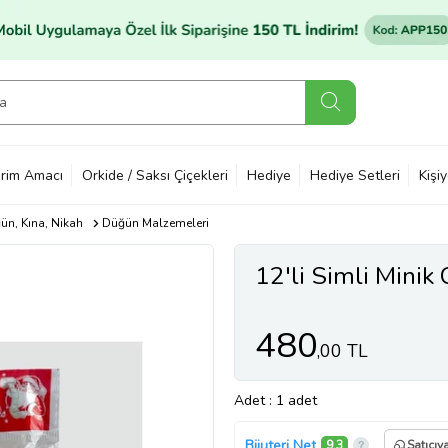
rim Amacı
Orkide / Saksı Çiçekleri
Hediye
Hediye Setleri
Kişi
ün, Kına, Nikah
Düğün Malzemeleri
12'li Simli Minik
480
,00 TL
Adet
: 1 adet
Bijuteri Net
9,3
Satıcıy