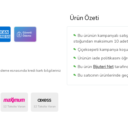
Ürün Özeti
Bu ürünün kampanyalı satışı 
stoğundan maksimum 10 adet sa
Çiçeksepeti kampanya koşull
Ürünün iade politikasını öğ
Bu ürün
Bijuteri Net
tarafınd
deme esnasında kredi kartı bilgileriniz
Bu satıcının ürünlerinde geç
Bu Satıcının
Tüm Ürünlerini
Ürün sayfasında gördüğünüz f
belirlenmektedir.