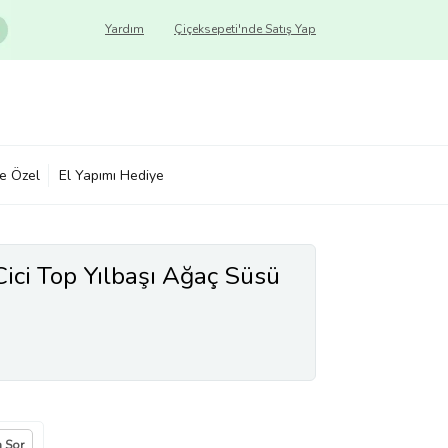
Yardım
Çiçeksepeti'nde Satış Yap
ye Özel
El Yapımı Hediye
 Cici Top Yılbaşı Ağaç Süsü
a Sor