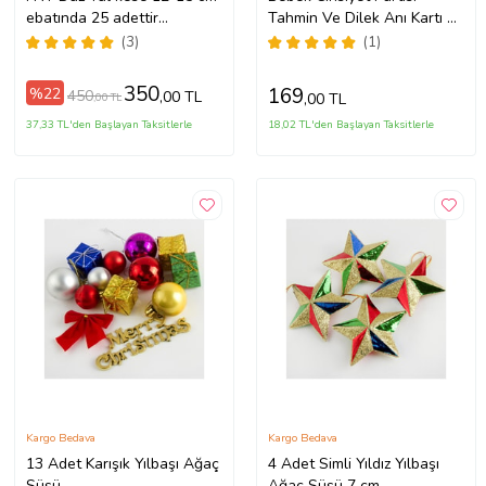
ebatında 25 adettir
Tahmin Ve Dilek Anı Kartı 8
Hediyelik Bohçalık lavanta
Adet 10x14 cm
(3)
(1)
çerez tesbih sabun kesesi
350
169
%22
450
,00 TL
,00 TL
,00 TL
37,33 TL'den Başlayan Taksitlerle
18,02 TL'den Başlayan Taksitlerle
Kargo Bedava
Kargo Bedava
13 Adet Karışık Yılbaşı Ağaç
4 Adet Simli Yıldız Yılbaşı
Süsü
Ağaç Süsü 7 cm