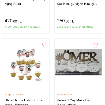
Ağaç Süsü
Söz Isimliği, Nişan Isimliği,
Kına İsimliği 50 cm
420
250
,00 TL
,00 TL
44,80 TL'den Başlayan Taksitlerle
26,66 TL'den Başlayan Taksitlerle
Kargo ile Teslimat
Kargo Bedava
8'li Simli Eva Delux Kürdan
Bebek 1 Yaş Masa Üstü
Happy Birthday
Pleksi İsimlik-