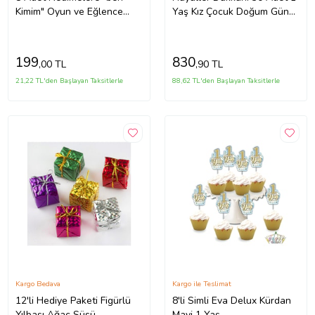
Kimim" Oyun ve Eğlence
Yaş Kız Çocuk Doğum Günü
Kartı Seti - Bride To Be
Hediyesi Dikey Açacak
Bekarlığa Veda Nedime
Magnet 4,5x10,5 Cm Uv
Soru Ka
Baskılı
199
830
,00 TL
,90 TL
21,22 TL'den Başlayan Taksitlerle
88,62 TL'den Başlayan Taksitlerle
Kargo Bedava
Kargo ile Teslimat
12'li Hediye Paketi Figürlü
8'li Simli Eva Delux Kürdan
Yılbaşı Ağaç Süsü
Mavi 1 Yaş