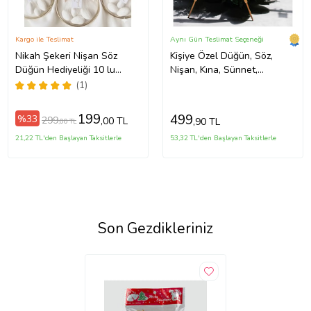
Kargo ile Teslimat
Aynı Gün Teslimat Seçeneği
Nikah Şekeri Nişan Söz
Kişiye Özel Düğün, Söz,
Düğün Hediyeliği 10 lu
Nişan, Kına, Sünnet,
(Parlak Beyaz)
Karşılama Panosu
(1)
199
499
%33
299
,00 TL
,90 TL
,00 TL
21,22 TL'den Başlayan Taksitlerle
53,32 TL'den Başlayan Taksitlerle
Son Gezdikleriniz