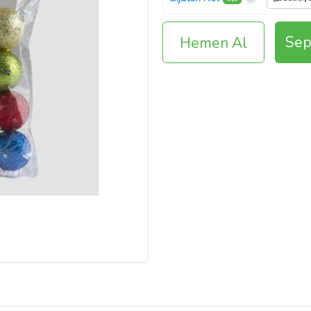
Sep
Hemen Al