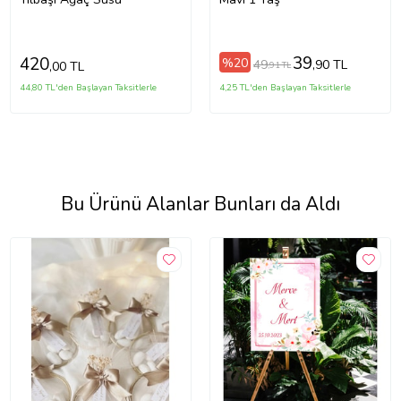
39
420
%20
49
,90 TL
,00 TL
,91 TL
44,80 TL'den Başlayan Taksitlerle
4,25 TL'den Başlayan Taksitlerle
Bu Ürünü Alanlar Bunları da Aldı