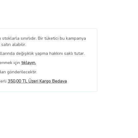
stoklarla sınırlıdır. Bir tüketici bu kampanya
tın alabilir.
arında değişiklik yapma hakkını saklı tutar.
renmek için
tıklayın.
an gönderilecektir.
erli
350,00 TL Üzeri Kargo Bedava
 Görüntüle
iyat bilgileri, satıcı tarafından