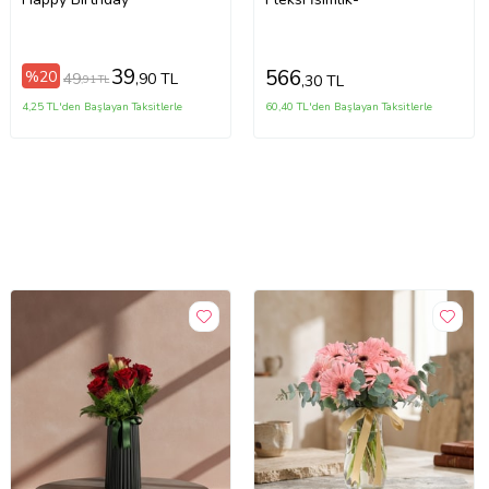
39
566
%20
49
,90 TL
,30 TL
,91 TL
4,25 TL'den Başlayan Taksitlerle
60,40 TL'den Başlayan Taksitlerle