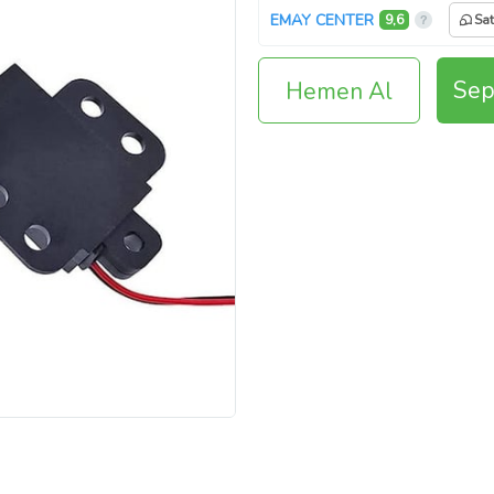
EMAY CENTER
9,6
Sat
Sep
Hemen Al