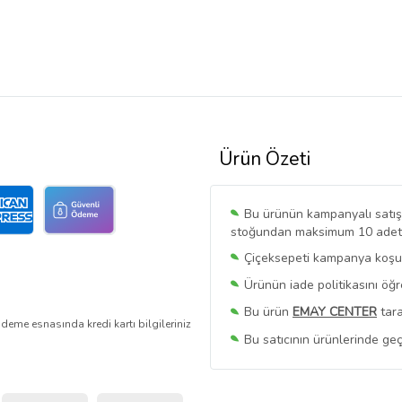
Ürün Özeti
Bu ürünün kampanyalı satışı 
stoğundan maksimum 10 adet sa
Çiçeksepeti kampanya koşull
Ürünün iade politikasını öğ
Bu ürün
EMAY CENTER
tara
deme esnasında kredi kartı bilgileriniz
Bu satıcının ürünlerinde geç
Bu Satıcının
Tüm Ürünlerini
Ürün sayfasında gördüğünüz f