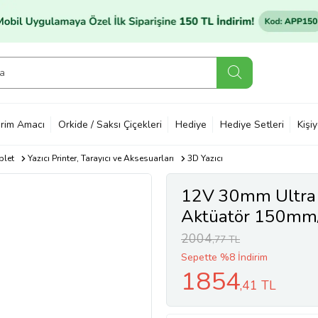
rim Amacı
Orkide / Saksı Çiçekleri
Hediye
Hediye Setleri
Kişi
blet
Yazıcı Printer, Tarayıcı ve Aksesuarları
3D Yazıcı
12V 30mm Ultra H
Aktüatör 150mm/
2004
,77 TL
Sepette %8 İndirim
1854
,41 TL