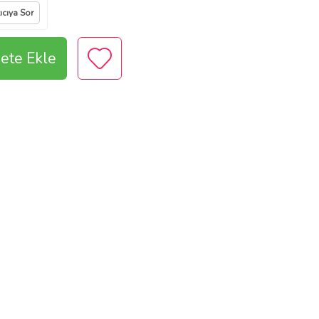
ıcıya Sor
ete Ekle