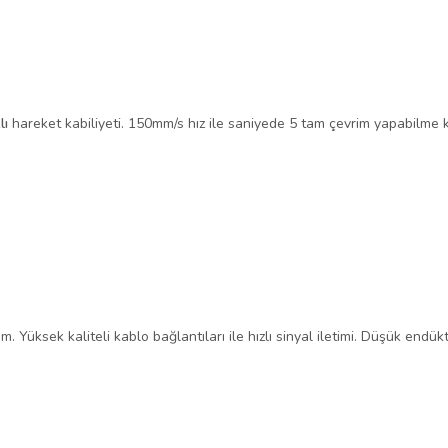
lı
hareket kabiliyeti. 150mm/s hız ile saniyede 5 tam çevrim yapabilme k
lum. Yüksek kaliteli kablo bağlantıları ile hızlı sinyal iletimi. Düşük en