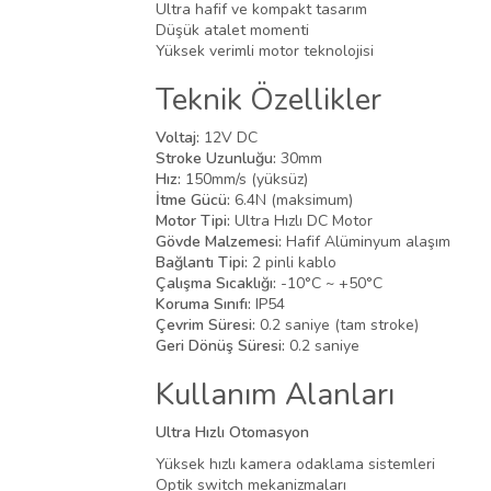
Ultra hafif ve kompakt tasarım
Düşük atalet momenti
Yüksek verimli motor teknolojisi
Teknik Özellikler
Voltaj:
12V DC
Stroke Uzunluğu:
30mm
Hız:
150mm/s (yüksüz)
İtme Gücü:
6.4N (maksimum)
Motor Tipi:
Ultra Hızlı DC Motor
Gövde Malzemesi:
Hafif Alüminyum alaşım
Bağlantı Tipi:
2 pinli kablo
Çalışma Sıcaklığı:
-10°C ~ +50°C
Koruma Sınıfı:
IP54
Çevrim Süresi:
0.2 saniye (tam stroke)
Geri Dönüş Süresi:
0.2 saniye
Kullanım Alanları
Ultra Hızlı Otomasyon
Yüksek hızlı kamera odaklama sistemleri
Optik switch mekanizmaları