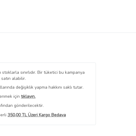
stoklarla sınırlıdır. Bir tüketici bu kampanya
tın alabilir.
arında değişiklik yapma hakkını saklı tutar.
renmek için
tıklayın.
fından gönderilecektir.
erli
350,00 TL Üzeri Kargo Bedava
 Görüntüle
iyat bilgileri, satıcı tarafından