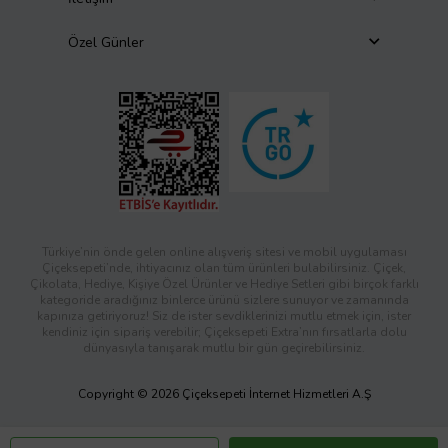
Özel Günler
Türkiye’nin önde gelen online alışveriş sitesi ve mobil uygulaması
Çiçeksepeti’nde, ihtiyacınız olan tüm ürünleri bulabilirsiniz. Çiçek,
Çikolata, Hediye, Kişiye Özel Ürünler ve Hediye Setleri gibi birçok farklı
kategoride aradığınız binlerce ürünü sizlere sunuyor ve zamanında
kapınıza getiriyoruz! Siz de ister sevdiklerinizi mutlu etmek için, ister
kendiniz için sipariş verebilir; Çiçeksepeti Extra’nın fırsatlarla dolu
dünyasıyla tanışarak mutlu bir gün geçirebilirsiniz.
Copyright © 2026 Çiçeksepeti İnternet Hizmetleri A.Ş