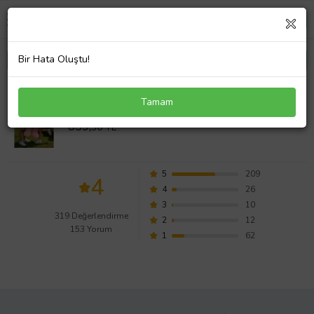
Bir Hata Oluştu!
160 Papyonlu Büyük Ayıcık (%100 Yerli) (Pembe)
Tamam
Değerlendirmeleri
839,
30 TL
5
209
4
4
26
3
10
319 Değerlendirme
2
12
153 Yorum
1
62