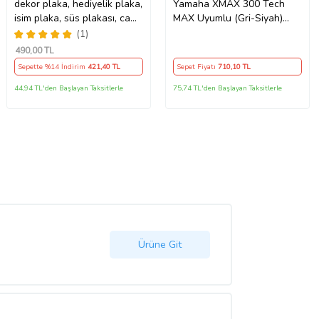
dekor plaka, hediyelik plaka,
Yamaha XMAX 300 Tech
isim plaka, süs plakası, cam
MAX Uyumlu (Gri-Siyah)
önü plakası, tırcı plakası
Reflektörlü ,Motosiklet
(1)
(Sarı-Siyah)
Brandası,Motor Branda
490
,00 TL
Motor Örtüsü (Güvenlik
Sepette %14 İndirim
421
,40 TL
Sepet Fiyatı
710
,10 TL
Kilidi ve Bağlantı Tokalı)
44,94 TL'den Başlayan Taksitlerle
75,74 TL'den Başlayan Taksitlerle
Ürüne Git