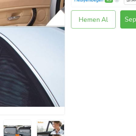
Hediyenibegen
9,3
So
Sep
Hemen Al