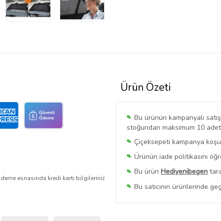
Ürün Özeti
Bu ürünün kampanyalı satışı 
stoğundan maksimum 10 adet sa
Çiçeksepeti kampanya koşull
Ürünün iade politikasını öğ
Bu ürün
Hediyenibegen
tara
deme esnasında kredi kartı bilgileriniz
Bu satıcının ürünlerinde geç
Bu Satıcının
Tüm Ürünlerini
Ürün sayfasında gördüğünüz f