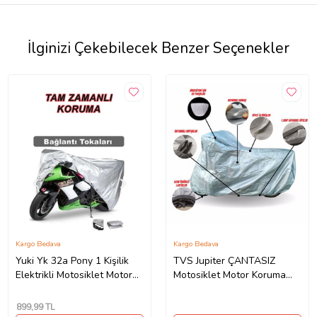
İlginizi Çekebilecek Benzer Seçenekler
Kargo Bedava
Kargo Bedava
Yuki Yk 32a Pony 1 Kişilik
TVS Jupiter ÇANTASIZ
Elektrikli Motosiklet Motor
Motosiklet Motor Koruma
Koruma Brandası 4 Mevsim
Brandası Ultra Dayanıklı
Koruma Gri
899
,99 TL