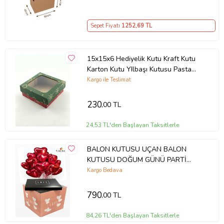
Sepet Fiyatı
1252
,69 TL
15x15x6 Hediyelik Kutu Kraft Kutu
Karton Kutu YIlbaşı Kutusu Pasta
Kutusu Kargo Kutusu (10 ADET)
Kargo ile Teslimat
230
,00 TL
24,53 TL'den Başlayan Taksitlerle
BALON KUTUSU UÇAN BALON
KUTUSU DOĞUM GÜNÜ PARTİ
BALON KUTUSU SÜPRİZ KUTU
Kargo Bedava
KENDİN YAP HEDİYELİK KUTU
790
,00 TL
84,26 TL'den Başlayan Taksitlerle