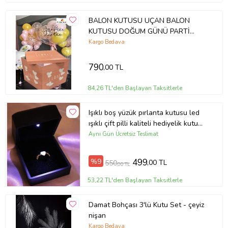
BALON KUTUSU UÇAN BALON
KUTUSU DOĞUM GÜNÜ PARTİ
BALON KUTUSU SÜPRİZ KUTU
Kargo Bedava
KENDİN YAP HEDİYELİK KUTU
790
,00 TL
84,26 TL'den Başlayan Taksitlerle
Işıklı boş yüzük pırlanta kutusu led
ışıklı çift pilli kaliteli hediyelik kutu
hediye kutusu (Siyah)
Aynı Gün Ücretsiz Teslimat
%9
499
,00 TL
550
,00 TL
53,22 TL'den Başlayan Taksitlerle
Damat Bohçası 3'lü Kutu Set - çeyiz
nişan
Kargo Bedava