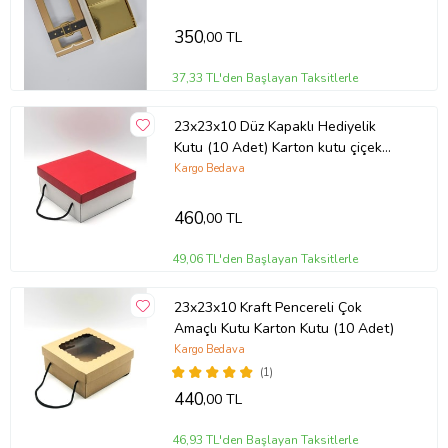
350
,00 TL
37,33 TL'den Başlayan Taksitlerle
23x23x10 Düz Kapaklı Hediyelik
Kutu (10 Adet) Karton kutu çiçek
kutusu pizza kutusu pide kutusu
Kargo Bedava
hamburger kutusu damat poğaça
kutusu çeyiz kutusu kargo kutusu
460
,00 TL
asetat kutu komple karton kutu
toptancı karton kutu çekmeceli kutu
49,06 TL'den Başlayan Taksitlerle
ayıcık kutusu
23x23x10 Kraft Pencereli Çok
Amaçlı Kutu Karton Kutu (10 Adet)
Kargo Bedava
(1)
440
,00 TL
46,93 TL'den Başlayan Taksitlerle