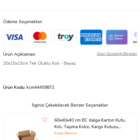
Ödeme Seçenekleri
Ürün Açıklaması
Ürün Güvenliği Bilgileri
20x15x15cm Tek Oluklu Koli - Beyaz
Ürün Kodu:
kcm44459872
İlginizi Çekebilecek Benzer Seçenekler
60x40x40 cm BC dalga Karton Kutu,
Koli, Taşıma Kolisi, Kargo Kutusu,
Çeyiz Kolisi, Çeyiz Kutusu 5 Adet
Kargo Bedava