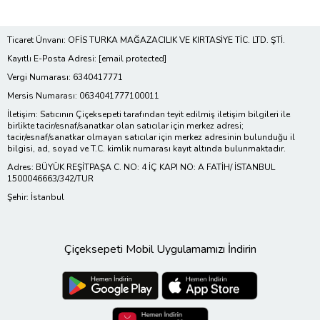
Ticaret Ünvanı: OFİS TURKA MAĞAZACILIK VE KIRTASİYE TİC. LTD. ŞTİ.
Kayıtlı E-Posta Adresi:
[email protected]
Vergi Numarası: 6340417771
Mersis Numarası: 0634041777100011
İletişim: Satıcının Çiçeksepeti tarafından teyit edilmiş iletişim bilgileri ile
birlikte tacir/esnaf/sanatkar olan satıcılar için merkez adresi;
tacir/esnaf/sanatkar olmayan satıcılar için merkez adresinin bulunduğu il
bilgisi, ad, soyad ve T.C. kimlik numarası kayıt altında bulunmaktadır.
Adres: BÜYÜK REŞİTPAŞA C. NO: 4 İÇ KAPI NO: A FATİH/ İSTANBUL
1500046663/342/TUR
Şehir: İstanbul
Çiçeksepeti Mobil Uygulamamızı İndirin