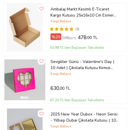
Ambalaj Markt Kesimli E-Ticaret
Kargo Kutusu 25x16x10 Cm Esmer
25 Adet
Kargo Bedava
(3)
%20
478
,00 TL
598
,00 TL
50,98 TL'den Başlayan Taksitlerle
Sevgililer Günü - Valentine's Day (
10 Adet ) Çikolata Kutusu Kırmızı
Gold (Pembe)
Kargo Bedava
630
,00 TL
67,20 TL'den Başlayan Taksitlerle
2025 New Year Dubox - Neon Serisi
- Yılbaşı Dubai Çikolata Kutusu ( 10
Adet ) (Bronz)
Kargo Bedava