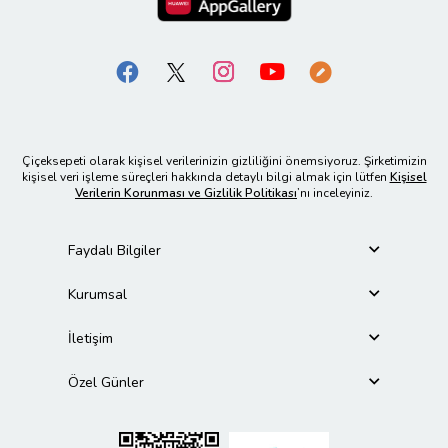
Çiçeksepeti olarak kişisel verilerinizin gizliliğini önemsiyoruz. Şirketimizin
kişisel veri işleme süreçleri hakkında detaylı bilgi almak için lütfen
Kişisel
Verilerin Korunması ve Gizlilik Politikası
’nı inceleyiniz.
Faydalı Bilgiler
Kurumsal
İletişim
Özel Günler