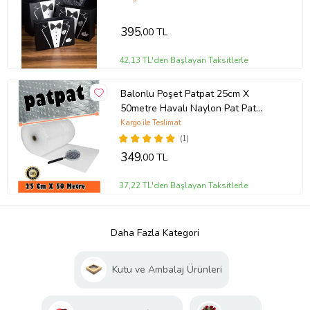
395
,00 TL
42,13 TL'den Başlayan Taksitlerle
Balonlu Poşet Patpat 25cm X
50metre Havalı Naylon Pat Pat
Ambalaj Pat Pat
Kargo ile Teslimat
(1)
349
,00 TL
37,22 TL'den Başlayan Taksitlerle
Daha Fazla Kategori
Kutu ve Ambalaj Ürünleri