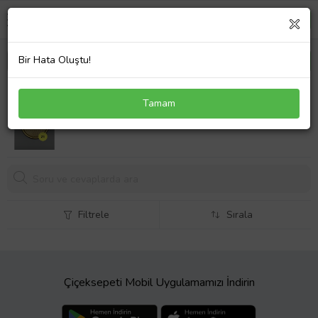
Bir Hata Oluştu!
2'li Japon Güllü Yuvarlak Gold Çay ve Kahve Sunum
Tamam
Tepsisi, Dekoratif Tepsi 22cm (Altın)
Filtrele
Sırala
Çiçeksepeti Mobil Uygulamamızı İndirin