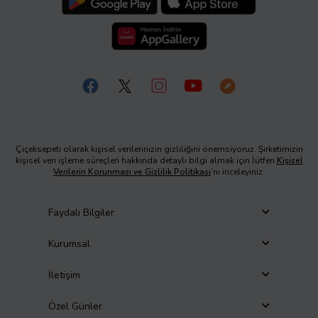
Çiçeksepeti olarak kişisel verilerinizin gizliliğini önemsiyoruz. Şirketimizin
kişisel veri işleme süreçleri hakkında detaylı bilgi almak için lütfen
Kişisel
Verilerin Korunması ve Gizlilik Politikası
’nı inceleyiniz.
Faydalı Bilgiler
Kurumsal
İletişim
Özel Günler