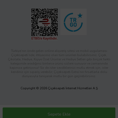
Türkiye’nin önde gelen online alışveriş sitesi ve mobil uygulaması
Çiçeksepeti’nde, ihtiyacınız olan tüm ürünleri bulabilirsiniz. Çiçek,
Çikolata, Hediye, Kişiye Özel Ürünler ve Hediye Setleri gibi birçok farklı
kategoride aradığınız binlerce ürünü sizlere sunuyor ve zamanında
kapınıza getiriyoruz! Siz de ister sevdiklerinizi mutlu etmek için, ister
kendiniz için sipariş verebilir; Çiçeksepeti Extra’nın fırsatlarla dolu
dünyasıyla tanışarak mutlu bir gün geçirebilirsiniz.
Copyright © 2026 Çiçeksepeti İnternet Hizmetleri A.Ş
Sepete Ekle