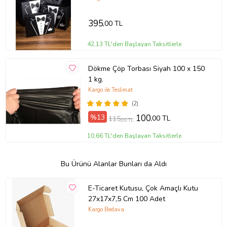
395
,00 TL
42,13 TL'den Başlayan Taksitlerle
Dökme Çöp Torbası Siyah 100 x 150
1 kg.
Kargo ile Teslimat
(2)
%13
100
,00 TL
115
,00 TL
10,66 TL'den Başlayan Taksitlerle
Bu Ürünü Alanlar Bunları da Aldı
E-Ticaret Kutusu, Çok Amaçlı Kutu
27x17x7,5 Cm 100 Adet
Kargo Bedava