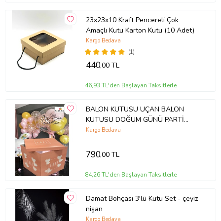
ayıcık kutusu
23x23x10 Kraft Pencereli Çok
Amaçlı Kutu Karton Kutu (10 Adet)
Kargo Bedava
(1)
440
,00 TL
46,93 TL'den Başlayan Taksitlerle
BALON KUTUSU UÇAN BALON
KUTUSU DOĞUM GÜNÜ PARTİ
BALON KUTUSU SÜPRİZ KUTU
Kargo Bedava
KENDİN YAP HEDİYELİK KUTU
790
,00 TL
84,26 TL'den Başlayan Taksitlerle
Damat Bohçası 3'lü Kutu Set - çeyiz
nişan
Kargo Bedava