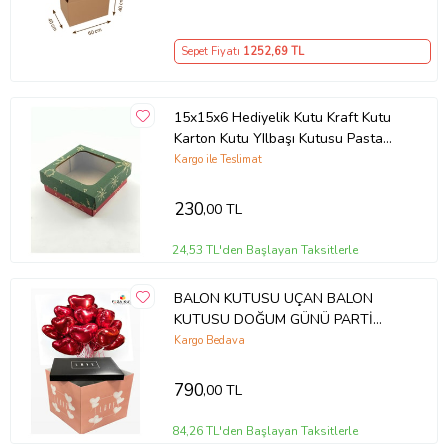
Sepet Fiyatı
1252
,69 TL
15x15x6 Hediyelik Kutu Kraft Kutu
Karton Kutu YIlbaşı Kutusu Pasta
Kutusu Kargo Kutusu (10 ADET)
Kargo ile Teslimat
230
,00 TL
24,53 TL'den Başlayan Taksitlerle
BALON KUTUSU UÇAN BALON
KUTUSU DOĞUM GÜNÜ PARTİ
BALON KUTUSU SÜPRİZ KUTU
Kargo Bedava
KENDİN YAP HEDİYELİK KUTU
790
,00 TL
84,26 TL'den Başlayan Taksitlerle