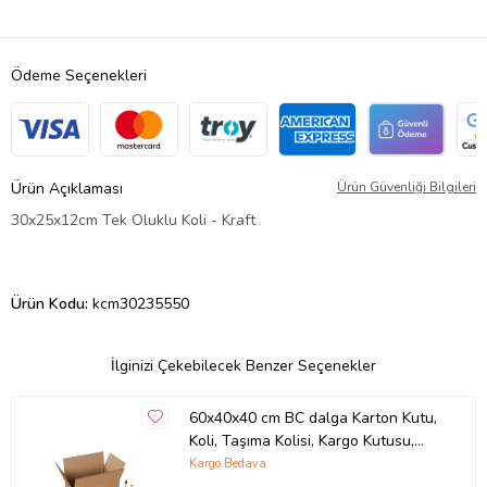
Ödeme Seçenekleri
Ürün Açıklaması
Ürün Güvenliği Bilgileri
30x25x12cm Tek Oluklu Koli - Kraft
Ürün Kodu:
kcm30235550
İlginizi Çekebilecek Benzer Seçenekler
60x40x40 cm BC dalga Karton Kutu,
Koli, Taşıma Kolisi, Kargo Kutusu,
Çeyiz Kolisi, Çeyiz Kutusu 5 Adet
Kargo Bedava