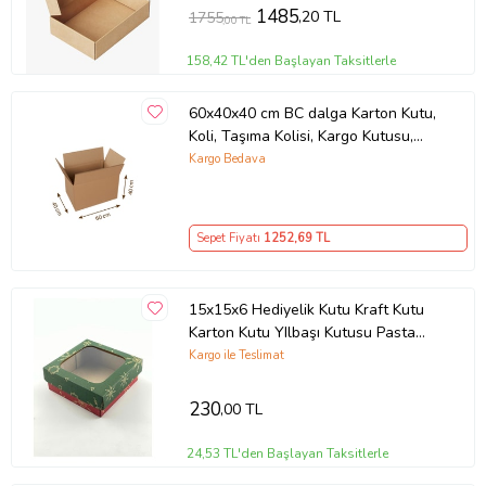
1485
,20 TL
1755
,00 TL
158,42 TL'den Başlayan Taksitlerle
60x40x40 cm BC dalga Karton Kutu,
Koli, Taşıma Kolisi, Kargo Kutusu,
Çeyiz Kolisi, Çeyiz Kutusu 5 Adet
Kargo Bedava
Sepet Fiyatı
1252
,69 TL
15x15x6 Hediyelik Kutu Kraft Kutu
Karton Kutu YIlbaşı Kutusu Pasta
Kutusu Kargo Kutusu (10 ADET)
Kargo ile Teslimat
230
,00 TL
24,53 TL'den Başlayan Taksitlerle