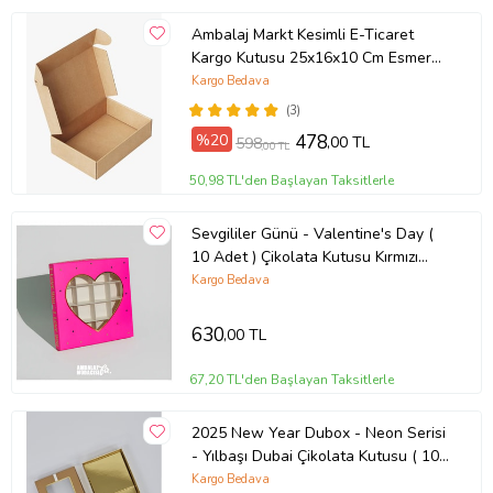
Ambalaj Markt Kesimli E-Ticaret
Kargo Kutusu 25x16x10 Cm Esmer
25 Adet
Kargo Bedava
(3)
%20
478
,00 TL
598
,00 TL
50,98 TL'den Başlayan Taksitlerle
Sevgililer Günü - Valentine's Day (
10 Adet ) Çikolata Kutusu Kırmızı
Gold (Pembe)
Kargo Bedava
630
,00 TL
67,20 TL'den Başlayan Taksitlerle
2025 New Year Dubox - Neon Serisi
- Yılbaşı Dubai Çikolata Kutusu ( 10
Adet ) (Bronz)
Kargo Bedava