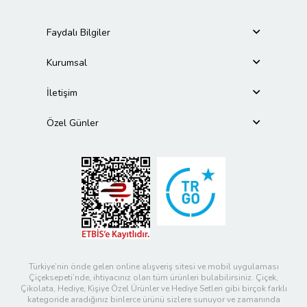
Faydalı Bilgiler
Kurumsal
İletişim
Özel Günler
Türkiye’nin önde gelen online alışveriş sitesi ve mobil uygulaması
Çiçeksepeti’nde, ihtiyacınız olan tüm ürünleri bulabilirsiniz. Çiçek,
Çikolata, Hediye, Kişiye Özel Ürünler ve Hediye Setleri gibi birçok farklı
kategoride aradığınız binlerce ürünü sizlere sunuyor ve zamanında