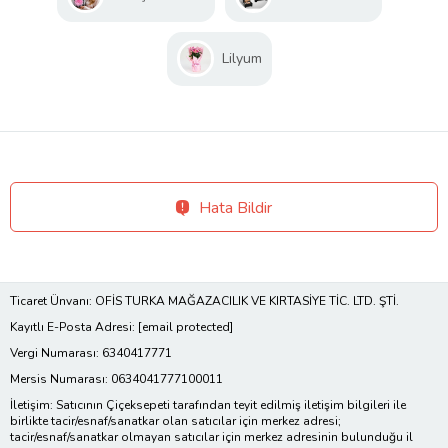
Lilyum
Hata Bildir
Ticaret Ünvanı: OFİS TURKA MAĞAZACILIK VE KIRTASİYE TİC. LTD. ŞTİ.
Kayıtlı E-Posta Adresi:
[email protected]
Vergi Numarası: 6340417771
Mersis Numarası: 0634041777100011
İletişim: Satıcının Çiçeksepeti tarafından teyit edilmiş iletişim bilgileri ile
birlikte tacir/esnaf/sanatkar olan satıcılar için merkez adresi;
tacir/esnaf/sanatkar olmayan satıcılar için merkez adresinin bulunduğu il