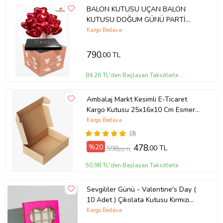
BALON KUTUSU UÇAN BALON
KUTUSU DOĞUM GÜNÜ PARTİ
BALON KUTUSU SÜPRİZ KUTU
Kargo Bedava
KENDİN YAP HEDİYELİK KUTU
790
,00 TL
84,26 TL'den Başlayan Taksitlerle
Ambalaj Markt Kesimli E-Ticaret
Kargo Kutusu 25x16x10 Cm Esmer
25 Adet
Kargo Bedava
(3)
%20
478
,00 TL
598
,00 TL
50,98 TL'den Başlayan Taksitlerle
Sevgililer Günü - Valentine's Day (
10 Adet ) Çikolata Kutusu Kırmızı
Gold (Pembe)
Kargo Bedava