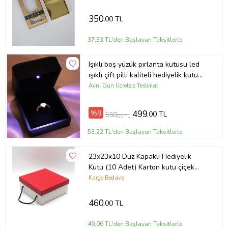
350
,00 TL
37,33 TL'den Başlayan Taksitlerle
Işıklı boş yüzük pırlanta kutusu led
ışıklı çift pilli kaliteli hediyelik kutu
hediye kutusu (Siyah)
Aynı Gün Ücretsiz Teslimat
%9
499
,00 TL
550
,00 TL
53,22 TL'den Başlayan Taksitlerle
23x23x10 Düz Kapaklı Hediyelik
Kutu (10 Adet) Karton kutu çiçek
kutusu pizza kutusu pide kutusu
Kargo Bedava
hamburger kutusu damat poğaça
kutusu çeyiz kutusu kargo kutusu
460
,00 TL
asetat kutu komple karton kutu
toptancı karton kutu çekmeceli kutu
49,06 TL'den Başlayan Taksitlerle