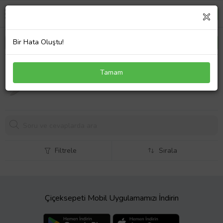
Bir Hata Oluştu!
31060 Rose Kurban ve Kasap Bıçağı 12,5 cm - No:0,
Tamam
Ahşap Sap
1420,
32 TL
Filtrele
Sırala
Çiçeksepeti Mobil Uygulamamızı İndirin