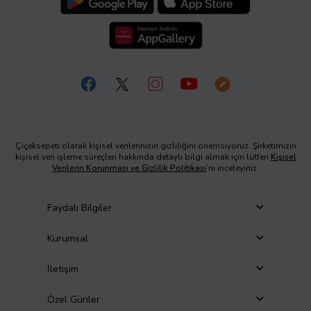
Çiçeksepeti olarak kişisel verilerinizin gizliliğini önemsiyoruz. Şirketimizin
kişisel veri işleme süreçleri hakkında detaylı bilgi almak için lütfen
Kişisel
Verilerin Korunması ve Gizlilik Politikası
’nı inceleyiniz.
Faydalı Bilgiler
Kurumsal
İletişim
Özel Günler