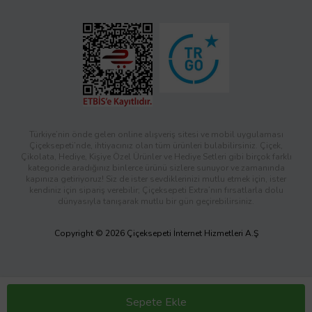
Türkiye’nin önde gelen online alışveriş sitesi ve mobil uygulaması
Çiçeksepeti’nde, ihtiyacınız olan tüm ürünleri bulabilirsiniz. Çiçek,
Çikolata, Hediye, Kişiye Özel Ürünler ve Hediye Setleri gibi birçok farklı
kategoride aradığınız binlerce ürünü sizlere sunuyor ve zamanında
kapınıza getiriyoruz! Siz de ister sevdiklerinizi mutlu etmek için, ister
kendiniz için sipariş verebilir; Çiçeksepeti Extra’nın fırsatlarla dolu
dünyasıyla tanışarak mutlu bir gün geçirebilirsiniz.
Copyright © 2026 Çiçeksepeti İnternet Hizmetleri A.Ş
Sepete Ekle