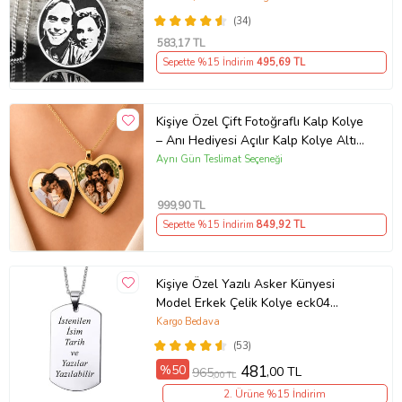
(34)
583
,17 TL
Sepette %15 İndirim
495
,69 TL
Kişiye Özel Çift Fotoğraflı Kalp Kolye
– Anı Hediyesi Açılır Kalp Kolye Altın
Renk Kolye Anı Kolyesi kalp kolye,
Aynı Gün Teslimat Seçeneği
açılır kolye
999
,90 TL
Sepette %15 İndirim
849
,92 TL
Kişiye Özel Yazılı Asker Künyesi
Model Erkek Çelik Kolye eck04
(Gümüş)
Kargo Bedava
(53)
%50
481
,00 TL
965
,00 TL
2. Ürüne %15 İndirim