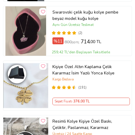
Swarovski çelik kuğu kolye pembe
beyaz model kuğu kolye
Aynı Gün Ücretsiz Teslimat
(2)
%11
714
,00 TL
800
,00 TL
259,42 TL'den Başlayan Taksitlerle
Kişiye Özel Altın Kaplama Çelik
Kararmaz İsim Yazılı Yonca Kolye
Kargo Bedava
(191)
Sepet Fiyatı
376
,00 TL
Resimli Kolye Kişiye Özel Baskı,
Çeliktir, Paslanmaz, Kararmaz
Ücretsiz / 24 Saatte Kargo