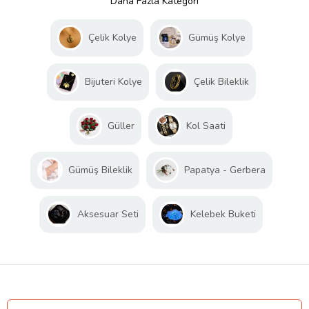
Daha Fazla Kategori
Çelik Kolye
Gümüş Kolye
Bijuteri Kolye
Çelik Bileklik
Güller
Kol Saati
Gümüş Bileklik
Papatya - Gerbera
Aksesuar Seti
Kelebek Buketi