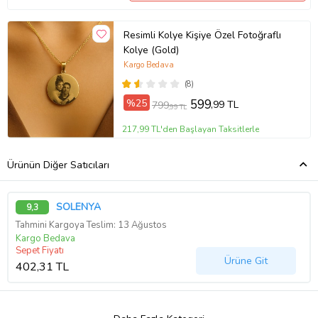
Resimli Kolye Kişiye Özel Fotoğraflı
Kolye (Gold)
Kargo Bedava
(8)
%25
599
,99 TL
799
,99 TL
217,99 TL'den Başlayan Taksitlerle
Ürünün Diğer Satıcıları
SOLENYA
9,3
Tahmini Kargoya Teslim: 13 Ağustos
Kargo Bedava
Sepet Fiyatı
Ürüne Git
402,31 TL