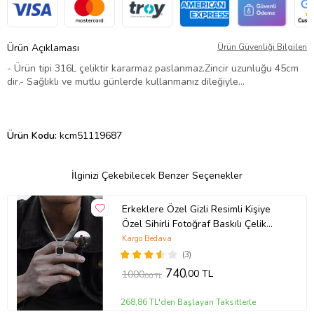
Ürün Açıklaması
Ürün Güvenliği Bilgileri
- Ürün tipi 316L çeliktir kararmaz paslanmaz.Zincir uzunluğu 45cm
dir.- Sağlıklı ve mutlu günlerde kullanmanız dileğiyle…
Ürün Kodu:
kcm51119687
İlginizi Çekebilecek Benzer Seçenekler
Erkeklere Özel Gizli Resimli Kişiye
Özel Sihirli Fotoğraf Baskılı Çelik
Yanan Kolye (Gümüş Gri)
Kargo Bedava
(3)
740
,00 TL
1000
,00 TL
268,86 TL'den Başlayan Taksitlerle