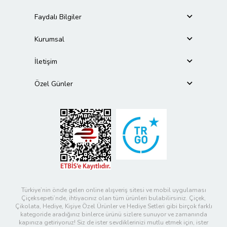
Faydalı Bilgiler
Kurumsal
İletişim
Özel Günler
Türkiye’nin önde gelen online alışveriş sitesi ve mobil uygulaması
Çiçeksepeti’nde, ihtiyacınız olan tüm ürünleri bulabilirsiniz. Çiçek,
Çikolata, Hediye, Kişiye Özel Ürünler ve Hediye Setleri gibi birçok farklı
kategoride aradığınız binlerce ürünü sizlere sunuyor ve zamanında
kapınıza getiriyoruz! Siz de ister sevdiklerinizi mutlu etmek için, ister