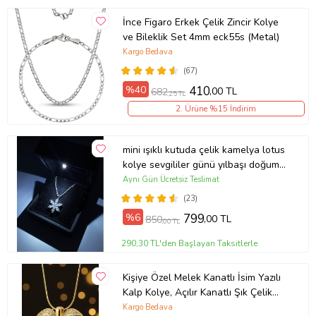
İnce Figaro Erkek Çelik Zincir Kolye
ve Bileklik Set 4mm eck55s (Metal)
Kargo Bedava
(67)
%40
410
,00 TL
682
,25 TL
2. Ürüne %15 İndirim
mini ışıklı kutuda çelik kamelya lotus
kolye sevgililer günü yılbaşı doğum
günü hediyesi (Gümüş)
Aynı Gün Ücretsiz Teslimat
(23)
%6
799
,00 TL
850
,00 TL
290,30 TL'den Başlayan Taksitlerle
Kişiye Özel Melek Kanatlı İsim Yazılı
Kalp Kolye, Açılır Kanatlı Şık Çelik
Kolye Sevgililer günü, Eşe, Anneye,
Kargo Bedava