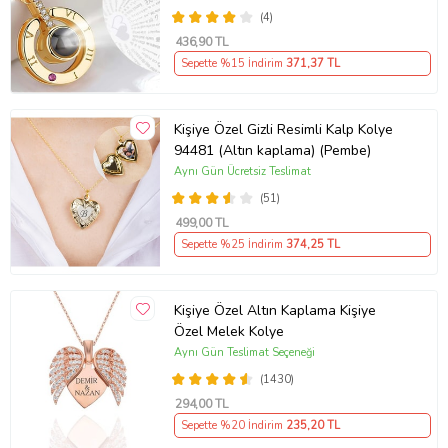
(4)
436
,90 TL
Sepette %15 İndirim
371
,37 TL
Kişiye Özel Gizli Resimli Kalp Kolye
94481 (Altın kaplama) (Pembe)
Aynı Gün Ücretsiz Teslimat
(51)
499
,00 TL
Sepette %25 İndirim
374
,25 TL
Kişiye Özel Altın Kaplama Kişiye
Özel Melek Kolye
Aynı Gün Teslimat Seçeneği
(1430)
294
,00 TL
Sepette %20 İndirim
235
,20 TL