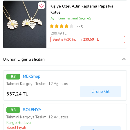
Kişiye Özel Altın kaplama Papatya
Kolye
Aynı Gün Teslimat Seçeneği
(221)
299
,49 TL
Sepette %20 İndirim
239
,59 TL
Ürünün Diğer Satıcıları
MEKShop
9,3
Tahmini Kargoya Teslim: 12 Ağustos
Ürüne Git
337,24 TL
SOLENYA
9,3
Tahmini Kargoya Teslim: 12 Ağustos
Kargo Bedava
Sepet Fiyatı