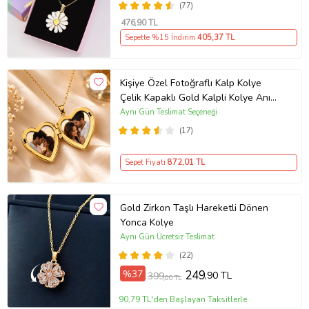
(77)
476
,90 TL
Sepette %15 İndirim
405
,37 TL
Kişiye Özel Fotoğraflı Kalp Kolye
Çelik Kapaklı Gold Kalpli Kolye Anı
Kolyesi Kalp Kolye Resimli Kolye –
Aynı Gün Teslimat Seçeneği
Açılır Kapaklı Romantik Gold
(17)
Madalyon Kolye Anı Kolyesi
Sepet Fiyatı
872
,01 TL
Gold Zirkon Taşlı Hareketli Dönen
Yonca Kolye
Aynı Gün Ücretsiz Teslimat
(22)
%37
249
,90 TL
399
,00 TL
90,79 TL'den Başlayan Taksitlerle