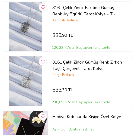
316L Çelik Zincir Eskitme Gümüş
Renk Ay Figürlü Tarot Kolye - TJ-
BKO9222
Kargo ile Teslimat
330
,90 TL
120,22 TL'den Başlayan Taksitlerle
316L Çelik Zincir Gümüş Renk Zirkon
Taşlı Çerçeveli Tarot Kolye
Kargo Bedava
633
,30 TL
230,09 TL'den Başlayan Taksitlerle
Hediye Kutusunda Kişiye Özel Kolye
Aynı Gün Ücretsiz Teslimat