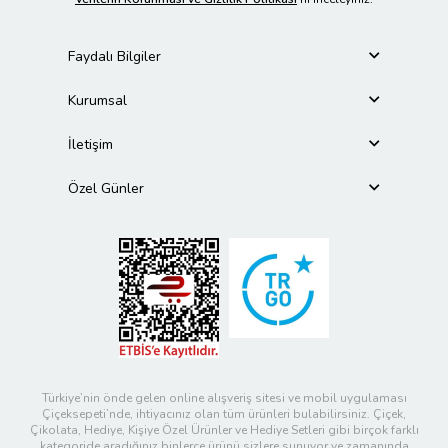
Faydalı Bilgiler
Kurumsal
İletişim
Özel Günler
Türkiye’nin önde gelen online alışveriş sitesi ve mobil uygulaması
Çiçeksepeti’nde, ihtiyacınız olan tüm ürünleri bulabilirsiniz. Çiçek,
Çikolata, Hediye, Kişiye Özel Ürünler ve Hediye Setleri gibi birçok farklı
kategoride aradığınız binlerce ürünü sizlere sunuyor ve zamanında