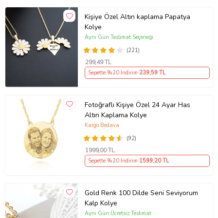
Kişiye Özel Altın kaplama Papatya
Kolye
Aynı Gün Teslimat Seçeneği
(221)
299
,49 TL
Sepette %20 İndirim
239
,59 TL
Fotoğraflı Kişiye Özel 24 Ayar Has
Altın Kaplama Kolye
Kargo Bedava
(92)
1999
,00 TL
Sepette %20 İndirim
1599
,20 TL
Gold Renk 100 Dilde Seni Seviyorum
Kalp Kolye
Aynı Gün Ücretsiz Teslimat