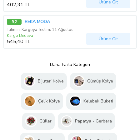
Ürüne Git
402,31 TL
REKA MODA
9,2
Tahmini Kargoya Teslim: 11 Ağustos
Kargo Bedava
Ürüne Git
545,40 TL
Daha Fazla Kategori
Bijuteri Kolye
Gümüş Kolye
Çelik Kolye
Kelebek Buketi
Güller
Papatya - Gerbera