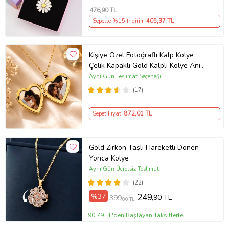
476
,90 TL
Sepette %15 İndirim
405
,37 TL
Kişiye Özel Fotoğraflı Kalp Kolye
Çelik Kapaklı Gold Kalpli Kolye Anı
Kolyesi Kalp Kolye Resimli Kolye –
Aynı Gün Teslimat Seçeneği
Açılır Kapaklı Romantik Gold
(17)
Madalyon Kolye Anı Kolyesi
Sepet Fiyatı
872
,01 TL
Gold Zirkon Taşlı Hareketli Dönen
Yonca Kolye
Aynı Gün Ücretsiz Teslimat
(22)
%37
249
,90 TL
399
,00 TL
90,79 TL'den Başlayan Taksitlerle