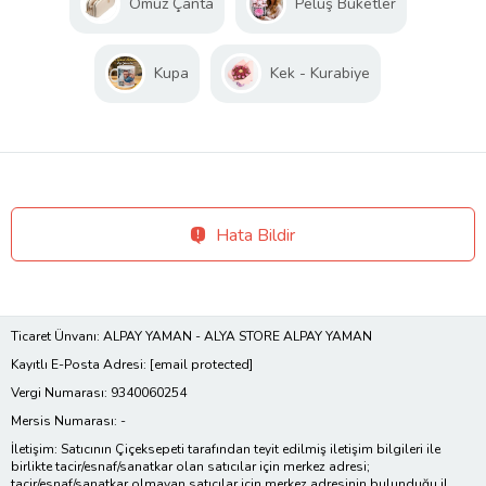
Omuz Çanta
Peluş Buketler
Kupa
Kek - Kurabiye
Hata Bildir
Ticaret Ünvanı: ALPAY YAMAN - ALYA STORE ALPAY YAMAN
Kayıtlı E-Posta Adresi:
[email protected]
Vergi Numarası: 9340060254
Mersis Numarası: -
İletişim: Satıcının Çiçeksepeti tarafından teyit edilmiş iletişim bilgileri ile
birlikte tacir/esnaf/sanatkar olan satıcılar için merkez adresi;
tacir/esnaf/sanatkar olmayan satıcılar için merkez adresinin bulunduğu il