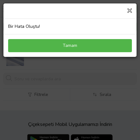
Bir Hata Oluştu!
316L Çelik Zincir Gümüş Renk Lila Zirkon Taşlı Tarot
Tamam
Kolye
Filtrele
Sırala
Çiçeksepeti Mobil Uygulamamızı İndirin