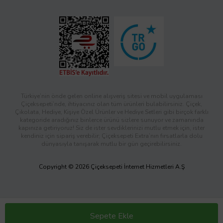
Türkiye’nin önde gelen online alışveriş sitesi ve mobil uygulaması
Çiçeksepeti’nde, ihtiyacınız olan tüm ürünleri bulabilirsiniz. Çiçek,
Çikolata, Hediye, Kişiye Özel Ürünler ve Hediye Setleri gibi birçok farklı
kategoride aradığınız binlerce ürünü sizlere sunuyor ve zamanında
kapınıza getiriyoruz! Siz de ister sevdiklerinizi mutlu etmek için, ister
kendiniz için sipariş verebilir; Çiçeksepeti Extra’nın fırsatlarla dolu
dünyasıyla tanışarak mutlu bir gün geçirebilirsiniz.
Copyright © 2026 Çiçeksepeti İnternet Hizmetleri A.Ş
Sepete Ekle