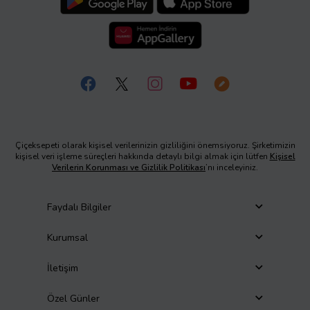
Çiçeksepeti olarak kişisel verilerinizin gizliliğini önemsiyoruz. Şirketimizin
kişisel veri işleme süreçleri hakkında detaylı bilgi almak için lütfen
Kişisel
Verilerin Korunması ve Gizlilik Politikası
’nı inceleyiniz.
Faydalı Bilgiler
Kurumsal
İletişim
Özel Günler