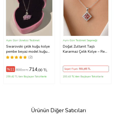
Aynı Gün Ücretsiz Teslimat
Aynı Gün Teslimat Seçeneği
Swarovski çelik kuğu kolye
Doğal Zultanit Taşlı
pembe beyaz model kuğu
Kararmaz Çelik Kolye – Renk
kolye
Değiştiren Kadın Kolye
(2)
714
%11
Sepet Fiyatı
551
,65 TL
800
,00 TL
,00 TL
259,42 TL'den Başlayan Taksitlerle
200,43 TL'den Başlayan Taksitlerle
Ürünün Diğer Satıcıları