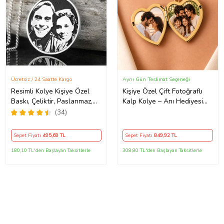
Ücretsiz / 24 Saatte Kargo
Aynı Gün Teslimat Seçeneği
Resimli Kolye Kişiye Özel
Kişiye Özel Çift Fotoğraflı
Baskı, Çeliktir, Paslanmaz,
Kalp Kolye – Anı Hediyesi
Kararmaz
Açılır Kalp Kolye Altın Renk
(34)
Kolye Anı Kolyesi kalp kolye,
açılır kolye
Sepet Fiyatı
495
,69 TL
Sepet Fiyatı
849
,92 TL
180,10 TL'den Başlayan Taksitlerle
308,80 TL'den Başlayan Taksitlerle