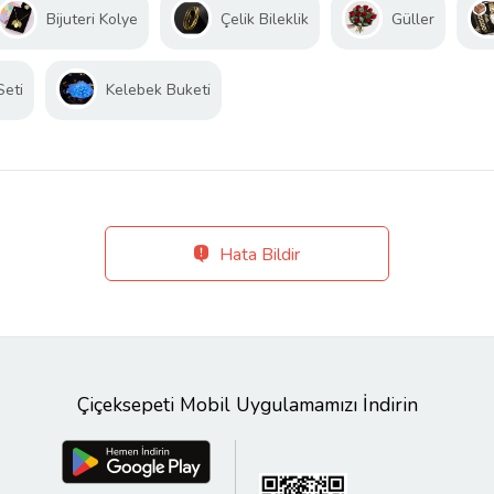
Bijuteri Kolye
Çelik Bileklik
Güller
Seti
Kelebek Buketi
Hata Bildir
Çiçeksepeti Mobil Uygulamamızı İndirin