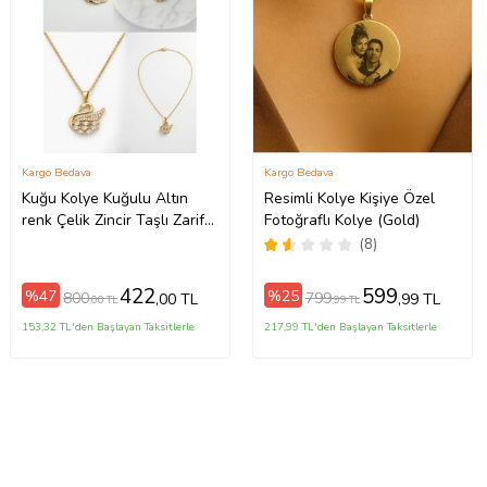
Kargo Bedava
Kargo Bedava
Kuğu Kolye Kuğulu Altın
Resimli Kolye Kişiye Özel
renk Çelik Zincir Taşlı Zarif
Fotoğraflı Kolye (Gold)
Minimal Doğum Günü
(8)
Hediyesi Hediyelik Aksesuar
422
599
%47
%25
800
799
,00 TL
,99 TL
,00 TL
,99 TL
153,32 TL'den Başlayan Taksitlerle
217,99 TL'den Başlayan Taksitlerle