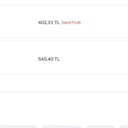
402,31 TL
Sepet Fiyatı
545,40 TL