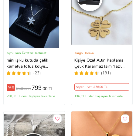
Aynı Gün Ücretsiz Teslimat
Kargo Bedava
mini ışıklı kutuda çelik
Kişiye Özel Altın Kaplama
kamelya lotus kolye
Çelik Kararmaz İsim Yazılı
sevgililer günü yılbaşı
Yonca Kolye
(23)
(191)
doğum günü hediyesi
(Gümüş)
799
%6
Sepet Fiyatı
376
,00 TL
850
,00 TL
,00 TL
290,30 TL'den Başlayan Taksitlerle
136,61 TL'den Başlayan Taksitlerle