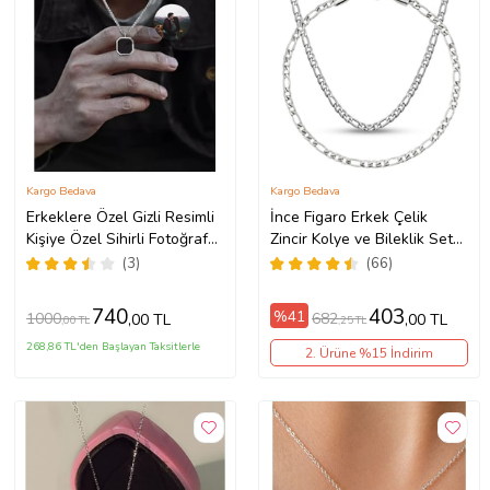
Kargo Bedava
Kargo Bedava
Erkeklere Özel Gizli Resimli
İnce Figaro Erkek Çelik
Kişiye Özel Sihirli Fotoğraf
Zincir Kolye ve Bileklik Set
Baskılı Çelik Yanan Kolye
4mm eck55s (Metal)
(3)
(66)
(Gümüş Gri)
740
403
%41
1000
682
,00 TL
,00 TL
,00 TL
,25 TL
268,86 TL'den Başlayan Taksitlerle
2. Ürüne %15 İndirim