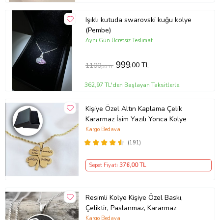
Işıklı kutuda swarovski kuğu kolye
(Pembe)
Aynı Gün Ücretsiz Teslimat
999
,00 TL
1100
,00 TL
362,97 TL'den Başlayan Taksitlerle
Kişiye Özel Altın Kaplama Çelik
Kararmaz İsim Yazılı Yonca Kolye
Kargo Bedava
(191)
Sepet Fiyatı
376
,00 TL
Resimli Kolye Kişiye Özel Baskı,
Çeliktir, Paslanmaz, Kararmaz
Kargo Bedava