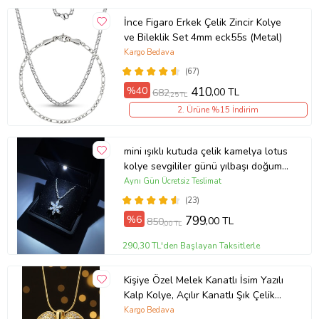
İnce Figaro Erkek Çelik Zincir Kolye
ve Bileklik Set 4mm eck55s (Metal)
Kargo Bedava
(67)
%40
410
,00 TL
682
,25 TL
2. Ürüne %15 İndirim
mini ışıklı kutuda çelik kamelya lotus
kolye sevgililer günü yılbaşı doğum
günü hediyesi (Gümüş)
Aynı Gün Ücretsiz Teslimat
(23)
%6
799
,00 TL
850
,00 TL
290,30 TL'den Başlayan Taksitlerle
Kişiye Özel Melek Kanatlı İsim Yazılı
Kalp Kolye, Açılır Kanatlı Şık Çelik
Kolye Sevgililer günü, Eşe, Anneye,
Kargo Bedava