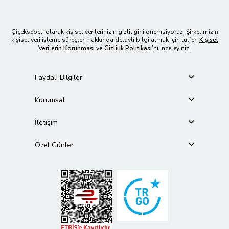
Çiçeksepeti olarak kişisel verilerinizin gizliliğini önemsiyoruz. Şirketimizin
kişisel veri işleme süreçleri hakkında detaylı bilgi almak için lütfen
Kişisel
Verilerin Korunması ve Gizlilik Politikası
’nı inceleyiniz.
Faydalı Bilgiler
Kurumsal
İletişim
Özel Günler