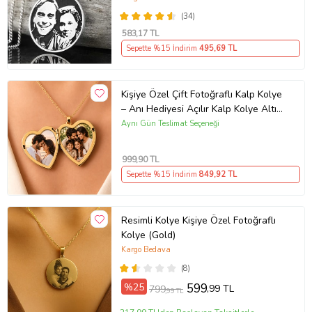
(34)
583
,17 TL
Sepette %15 İndirim
495
,69 TL
Kişiye Özel Çift Fotoğraflı Kalp Kolye
– Anı Hediyesi Açılır Kalp Kolye Altın
Renk Kolye Anı Kolyesi kalp kolye,
Aynı Gün Teslimat Seçeneği
açılır kolye
999
,90 TL
Sepette %15 İndirim
849
,92 TL
Resimli Kolye Kişiye Özel Fotoğraflı
Kolye (Gold)
Kargo Bedava
(8)
%25
599
,99 TL
799
,99 TL