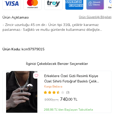
Ürün Açıklaması
Ürün Güvenliği Bilgileri
- Zincir uzunluğu 45 cm dir.- Ürün tipi 316L çeliktir kararmaz
paslanmaz.- Sağlıklı ve mutlu günlerde kullanmanız dileğiyle…
Ürün Kodu:
kcm97979015
İlginizi Çekebilecek Benzer Seçenekler
Erkeklere Özel Gizli Resimli Kişiye
Özel Sihirli Fotoğraf Baskılı Çelik
Yanan Kolye (Gümüş Gri)
Kargo Bedava
(3)
740
,00 TL
1000
,00 TL
268,86 TL'den Başlayan Taksitlerle