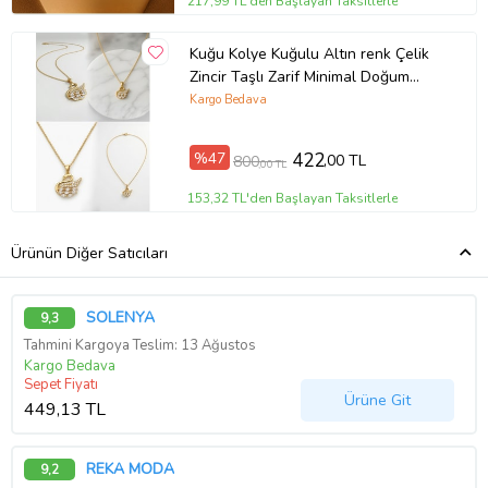
217,99 TL'den Başlayan Taksitlerle
Kuğu Kolye Kuğulu Altın renk Çelik
Zincir Taşlı Zarif Minimal Doğum
Günü Hediyesi Hediyelik Aksesuar
Kargo Bedava
%47
422
,00 TL
800
,00 TL
153,32 TL'den Başlayan Taksitlerle
Ürünün Diğer Satıcıları
SOLENYA
9,3
Tahmini Kargoya Teslim: 13 Ağustos
Kargo Bedava
Sepet Fiyatı
Ürüne Git
449,13 TL
REKA MODA
9,2