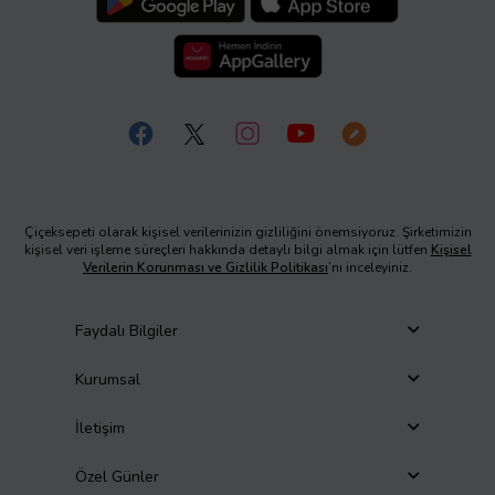
Çiçeksepeti olarak kişisel verilerinizin gizliliğini önemsiyoruz. Şirketimizin
kişisel veri işleme süreçleri hakkında detaylı bilgi almak için lütfen
Kişisel
Verilerin Korunması ve Gizlilik Politikası
’nı inceleyiniz.
Faydalı Bilgiler
Kurumsal
İletişim
Özel Günler