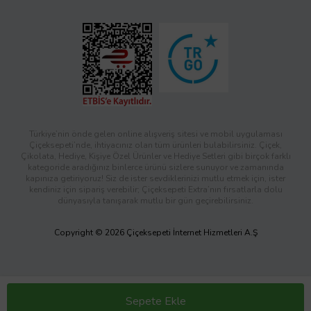
Türkiye’nin önde gelen online alışveriş sitesi ve mobil uygulaması
Çiçeksepeti’nde, ihtiyacınız olan tüm ürünleri bulabilirsiniz. Çiçek,
Çikolata, Hediye, Kişiye Özel Ürünler ve Hediye Setleri gibi birçok farklı
kategoride aradığınız binlerce ürünü sizlere sunuyor ve zamanında
kapınıza getiriyoruz! Siz de ister sevdiklerinizi mutlu etmek için, ister
kendiniz için sipariş verebilir; Çiçeksepeti Extra’nın fırsatlarla dolu
dünyasıyla tanışarak mutlu bir gün geçirebilirsiniz.
Copyright © 2026 Çiçeksepeti İnternet Hizmetleri A.Ş
Sepete Ekle