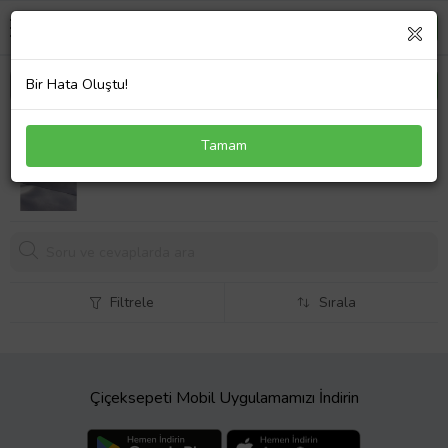
Bir Hata Oluştu!
316L Çelik Zincir Gümüş Renk Zirkon Taşlı Kutup
Tamam
Yıldızı Kolye
Filtrele
Sırala
Çiçeksepeti Mobil Uygulamamızı İndirin