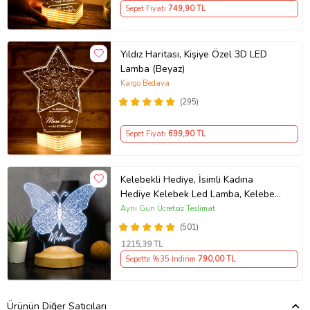
Sepet Fiyatı
749
,90 TL
Yıldız Haritası, Kişiye Özel 3D LED
Lamba (Beyaz)
Kargo Bedava
(295)
Sepet Fiyatı
699
,90 TL
Kelebekli Hediye, İsimli Kadına
Hediye Kelebek Led Lamba, Kelebek
Tasarımlı Doğum Günü Hediyesi 3D
Aynı Gün Ücretsiz Teslimat
Gece Lambası
(501)
1215
,39 TL
Sepette %35 İndirim
790
,00 TL
Ürünün Diğer Satıcıları