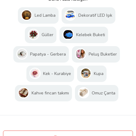
Led Lamba
Dekoratif LED Işık
Güller
Kelebek Buketi
Papatya - Gerbera
Peluş Buketler
Kek - Kurabiye
Kupa
Kahve fincan takımı
Omuz Çanta