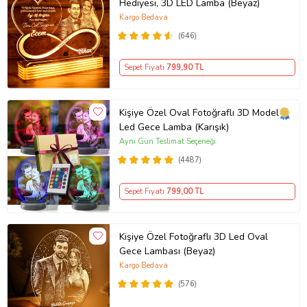
Hediyesi, 3D LED Lamba (Beyaz)
Kargo Bedava
(646)
Sepet Fiyatı
799
,90 TL
Kişiye Özel Oval Fotoğraflı 3D Model
Led Gece Lamba (Karışık)
Aynı Gün Teslimat Seçeneği
(4487)
Sepet Fiyatı
799
,00 TL
Kişiye Özel Fotoğraflı 3D Led Oval
Gece Lambası (Beyaz)
Kargo Bedava
(576)