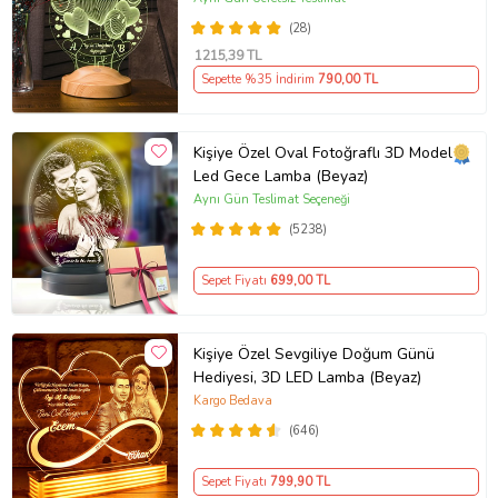
Kişiye Özel, Yeni Yıl Hediyesi
(28)
1215
,39 TL
Sepette %35 İndirim
790
,00 TL
Kişiye Özel Oval Fotoğraflı 3D Model
Led Gece Lamba (Beyaz)
Aynı Gün Teslimat Seçeneği
(5238)
Sepet Fiyatı
699
,00 TL
Kişiye Özel Sevgiliye Doğum Günü
Hediyesi, 3D LED Lamba (Beyaz)
Kargo Bedava
(646)
Sepet Fiyatı
799
,90 TL