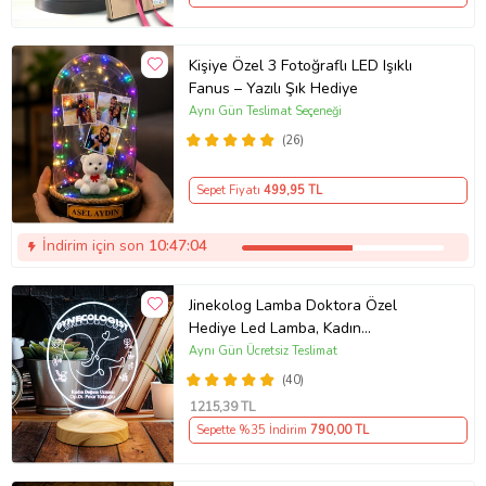
Kişiye Özel 3 Fotoğraflı LED Işıklı
Fanus – Yazılı Şık Hediye
Aynı Gün Teslimat Seçeneği
(26)
Sepet Fiyatı
499
,95 TL
İndirim için son
10:47:03
Jinekolog Lamba Doktora Özel
Hediye Led Lamba, Kadın
Hastalıkları ve Doğum Doktoru
Aynı Gün Ücretsiz Teslimat
Hediyesi, Tıp Bayramı Hediyesi,
(40)
Jinekoloji Hediyesi Masa Lambası
1215
,39 TL
Sepette %35 İndirim
790
,00 TL