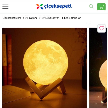
Çiçeksepeti.com
Ev Yaşam
Ev Dekorasyon
Led Lambalar