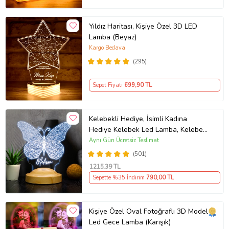
Yıldız Haritası, Kişiye Özel 3D LED
Lamba (Beyaz)
Kargo Bedava
(295)
Sepet Fiyatı
699
,90 TL
Kelebekli Hediye, İsimli Kadına
Hediye Kelebek Led Lamba, Kelebek
Tasarımlı Doğum Günü Hediyesi 3D
Aynı Gün Ücretsiz Teslimat
Gece Lambası
(501)
1215
,39 TL
Sepette %35 İndirim
790
,00 TL
Kişiye Özel Oval Fotoğraflı 3D Model
Led Gece Lamba (Karışık)