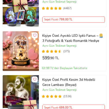
Aynı Gün Teslimat Seçeneği
(4487)
Sepet Fiyatı
799
,00 TL
Kişiye Özel Ayıcıklı LED Işıklı Fanus –
3 Fotoğraflı & Yazılı Romantik Hediye
Aynı Gün Teslimat Seçeneği
(375)
599
,90 TL
63,98 TL'den Başlayan Taksitlerle
Kişiye Özel Profil Kesim 3d Modelli
Gece Lambası (Beyaz)
Aynı Gün Teslimat Seçeneği
(1536)
Sepet Fiyatı
699
,00 TL