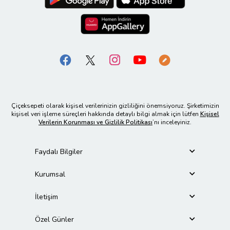
Çiçeksepeti olarak kişisel verilerinizin gizliliğini önemsiyoruz. Şirketimizin
kişisel veri işleme süreçleri hakkında detaylı bilgi almak için lütfen
Kişisel
Verilerin Korunması ve Gizlilik Politikası
’nı inceleyiniz.
Faydalı Bilgiler
Kurumsal
İletişim
Özel Günler