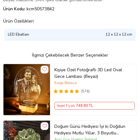
Ürün Kodu:
kcm50573842
Ürün Özellikleri
LED Ebatları
12 x 12 x 12 cm
İlginizi Çekebilecek Benzer Seçenekler
Kişiye Özel Fotoğraflı 3D Led Oval
Gece Lambası (Beyaz)
Kargo Bedava
(576)
Sepet Fiyatı
749
,90 TL
Doğum Günü Hediyesi İyi ki Doğdun
Hediyesi Mutlu Yıllar, 3 Boyutlu
Smiley Kalpler Küre Led Lamba
Aynı Gün Ücretsiz Teslimat