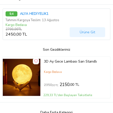
ALYA HEDİYELİK1
9,4
Tahmini Kargoya Teslim: 13 Ağustos
Kargo Bedava
2700,00TL
Ürüne Git
2450,00 TL
Son Gezdikleriniz
3D Ay Gece Lambası Sarı Standlı
Kargo Bedava
2150
,00 TL
2350
,00 TL
229,33 TL'den Başlayan Taksitlerle
Daha Fazla Kategori