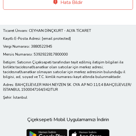
Hata Bildir
Ticaret Ünvanı: CEYHAN DİNÇKURT - ALYA TİCARET
Kayıtlı E-Posta Adresi:
[email protected]
Vergi Numarası: 3880522945
Mersis Numarası: 5392922817800000
İletişim: Satıcının Çiçeksepeti tarafından teyit edilmiş iletişim bilgileri ile
birlikte tacir/esnaf/sanatkar olan satıcılar için merkez adresi;
tacir/esnaf/sanatkar olmayan satıcılar için merkez adresinin bulunduğu il
bilgisi, ad, soyad ve T.C. kimlik numarası kayıt altında bulunmaktadır.
Adres: BAHÇELİEVLER MAH.NEYZEN SK. OYA AP NO:11/14 BAHÇELİEVLER/
İSTANBUL 1500047164/342/TUR
Şehir: İstanbul
Çiçeksepeti Mobil Uygulamamızı İndirin