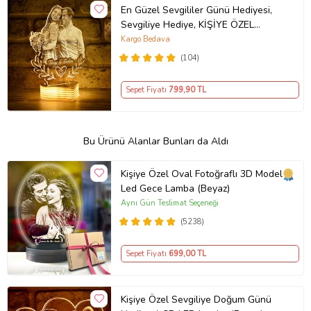
En Güzel Sevgililer Günü Hediyesi,
Sevgiliye Hediye, KİŞİYE ÖZEL
Fotoğraflı Lamba (Beyaz)
Kargo Bedava
(104)
Sepet Fiyatı
799
,90 TL
Bu Ürünü Alanlar Bunları da Aldı
Kişiye Özel Oval Fotoğraflı 3D Model
Led Gece Lamba (Beyaz)
Aynı Gün Teslimat Seçeneği
(5238)
Sepet Fiyatı
699
,00 TL
Kişiye Özel Sevgiliye Doğum Günü