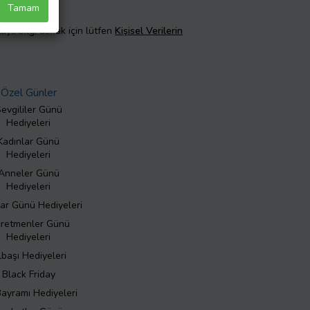
Tamam
taylı bilgi almak için lütfen
Kişisel Verilerin
Özel Günler
evgililer Günü
Hediyeleri
Kadınlar Günü
Hediyeleri
Anneler Günü
Hediyeleri
ar Günü Hediyeleri
retmenler Günü
Hediyeleri
lbaşı Hediyeleri
Black Friday
Bayramı Hediyeleri