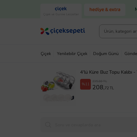
Çiçek ve Gurme Lezzetler
Çiçek
Yenilebilir Çiçek
Doğum Günü
Gönde
4'lü Küre Buz Topu Kalıbı
235,66 TL
%11
208,
72 TL