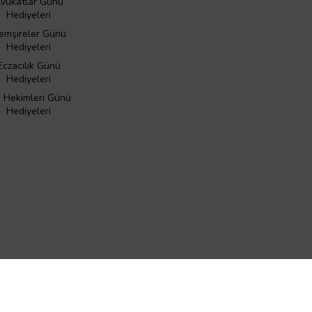
vukatlar Günü
Hediyeleri
emşireler Günü
Hediyeleri
Eczacılık Günü
Hediyeleri
ş Hekimleri Günü
Hediyeleri