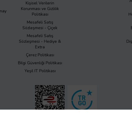
A
Kişisel Verilerin
Korunması ve Gizlilik
Onay
Politikası
H
Mesafeli Satış
Sözleşmesi - Çiçek
Mesafeli Satış
Sözleşmesi - Hediye &
Di
Extra
Çerez Politikası
Bilgi Güvenliği Politikası
Yeşil IT Politikası