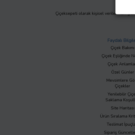
Çiçeksepeti olarak kişisel verilerinizin giz
Faydalı Bilgil
Çiçek Bakımı
Çiçek Eşliğinde N
Çiçek Anlamla
Özel Günler
Mevsimlere Gö
Çiçekler
Yenilebilir Çiç
Saklama Koşull
Site Haritası
Ürün Sıralama Krit
Teslimat İpuçla
Sipariş Güncell