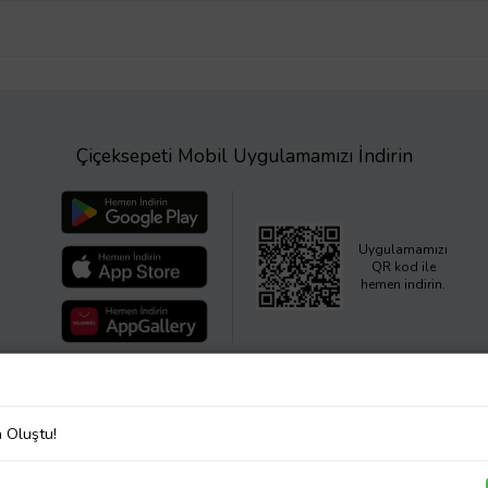
Çiçeksepeti Mobil Uygulamamızı İndirin
Uygulamamızı
QR kod ile
hemen indirin.
a Oluştu!