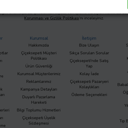
liliğini önemsiyoruz. Şirketimizin kişisel veri işleme süreçleri hakkında de
Korunması ve Gizlilik Politikası
’nı inceleyiniz.
er
Kurumsal
İletişim
Hakkımızda
Bize Ulaşın
S
otlar
Çiçeksepeti Müşteri
Sıkça Sorulan Sorular
Politikası
rı
Çiçeksepeti'nde Satış
Ürün Güvenliği
Yap
Kurumsal Müşterilerimiz
Kolay İade
re
Reklamlarımız
Çiçeksepeti Pazaryeri
Babal
Kolaylıkları
ek
Kampanya Detayları
Öğ
arı
Ödeme Seçenekleri
Duyarlı Pazarlama
Hareketi
Yı
erleri
Bilgi Toplumu Hizmetleri
rı
Çiçeksepeti Üyelik
Tıp 
Sözleşmesi
eme