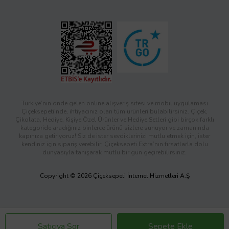
Türkiye’nin önde gelen online alışveriş sitesi ve mobil uygulaması
Çiçeksepeti’nde, ihtiyacınız olan tüm ürünleri bulabilirsiniz. Çiçek,
Çikolata, Hediye, Kişiye Özel Ürünler ve Hediye Setleri gibi birçok farklı
kategoride aradığınız binlerce ürünü sizlere sunuyor ve zamanında
kapınıza getiriyoruz! Siz de ister sevdiklerinizi mutlu etmek için, ister
kendiniz için sipariş verebilir; Çiçeksepeti Extra’nın fırsatlarla dolu
dünyasıyla tanışarak mutlu bir gün geçirebilirsiniz.
Copyright © 2026 Çiçeksepeti İnternet Hizmetleri A.Ş
Satıcıya Sor
Sepete Ekle