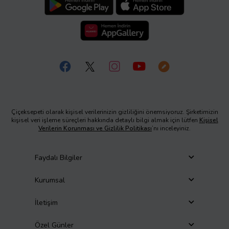
Çiçeksepeti olarak kişisel verilerinizin gizliliğini önemsiyoruz. Şirketimizin
kişisel veri işleme süreçleri hakkında detaylı bilgi almak için lütfen
Kişisel
Verilerin Korunması ve Gizlilik Politikası
’nı inceleyiniz.
Faydalı Bilgiler
Kurumsal
İletişim
Özel Günler