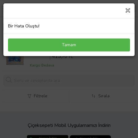
Bir Hata Oluştu!
5 Adet Keseli Tesbihli İsim Baskılı Kadife Kaplı Yasin
Tamam
Mevlüt Kitabı Seti Hediyesi Lacivert
Sepette %20 İndirim
517
,12 TL
413,
70 TL
Kargo Bedava
Filtrele
Sırala
Çiçeksepeti Mobil Uygulamamızı İndirin