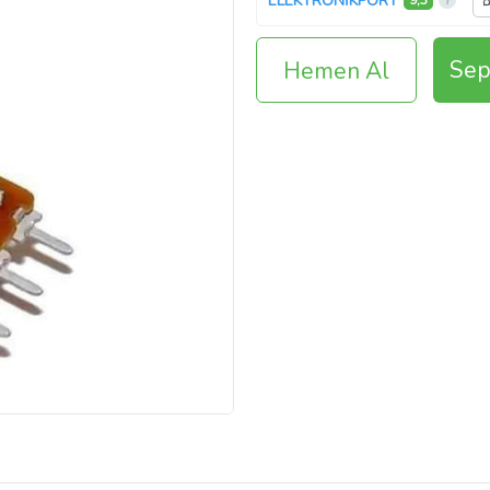
ELEKTRONİKPORT
9,3
Sep
Hemen Al