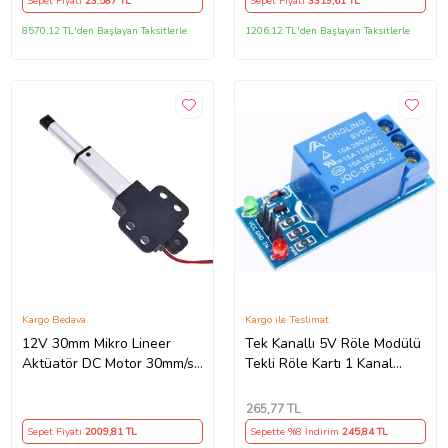
Sepet Fiyatı
23.587
TL
Sepet Fiyatı
3319
,61 TL
8570,12 TL'den Başlayan Taksitlerle
1206,12 TL'den Başlayan Taksitlerle
Kargo Bedava
Kargo ile Teslimat
12V 30mm Mikro Lineer
Tek Kanallı 5V Röle Modülü
Aktüatör DC Motor 30mm/s
Tekli Röle Kartı 1 Kanal
32N İtme Gücü
Arduino Relay Tek Kanal
265
,77 TL
Sepet Fiyatı
2009
,81 TL
Sepette %8 İndirim
245
,84 TL