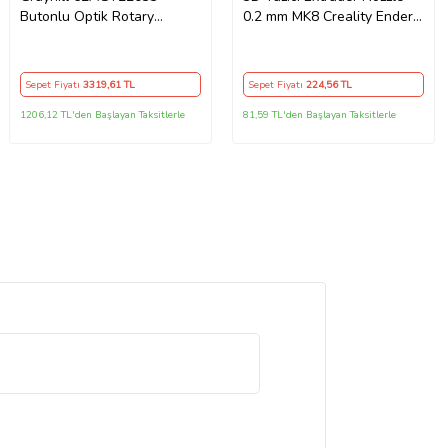
Butonlu Optik Rotary
0.2 mm MK8 Creality Ender
Encoder Optic Encoder
Uyumlu 1,75mm Filament
Sepet Fiyatı
3319
,61 TL
Sepet Fiyatı
224
,56 TL
1206,12 TL'den Başlayan Taksitlerle
81,59 TL'den Başlayan Taksitlerle