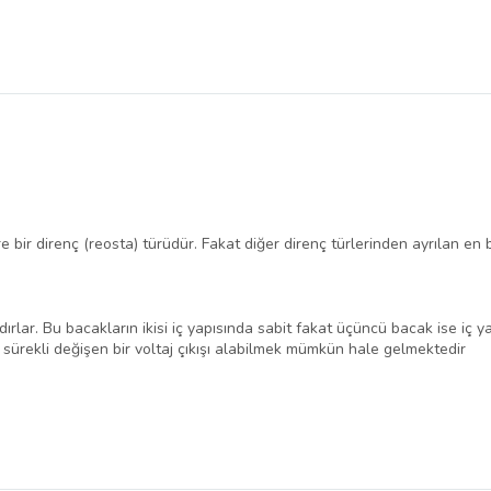
tre
bir direnç (reosta)
türüdür. Fakat diğer direnç türlerinden ayrılan en b
lar. Bu bacakların ikisi iç yapısında sabit fakat üçüncü bacak ise iç yap
n sürekli değişen bir voltaj çıkışı alabilmek mümkün hale gelmektedir