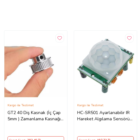
Kargo ile Teslimat
Kargo ile Teslimat
GT2 40 Diş Kasnak (İç Çap
HC-SR501 Ayarlanabilir IR
5mm ) Zamanlama Kasnağı
Hareket Algılama Sensörü
40T 5mm
PIR(Arduino Uyumlu)