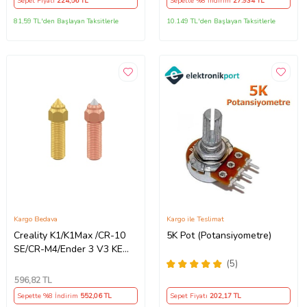
Sepet Fiyatı
224
,56 TL
Sepette %8 İndirim
27.934
TL
81,59 TL'den Başlayan Taksitlerle
10.149 TL'den Başlayan Taksitlerle
Kargo Bedava
Kargo ile Teslimat
Creality K1/K1Max /CR-10
5K Pot (Potansiyometre)
SE/CR-M4/Ender 3 V3 KE
Nozzle Kit 0.4mm
(5)
596
,82 TL
Sepette %8 İndirim
552
,06 TL
Sepet Fiyatı
202
,17 TL