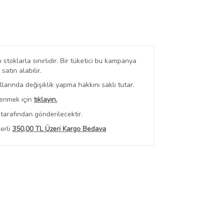
stoklarla sınırlıdır. Bir tüketici bu kampanya
tın alabilir.
arında değişiklik yapma hakkını saklı tutar.
renmek için
tıklayın.
tarafından gönderilecektir.
erli
350,00 TL Üzeri Kargo Bedava
 Görüntüle
iyat bilgileri, satıcı tarafından