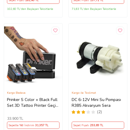
Sepet Fiyatı
282
,40 TL
Sepet Fiyatı
197
,72 TL
102,60 TL'den Başlayan Taksitlerle
71,83 TL'den Başlayan Taksitlerle
Kargo Bedava
Kargo ile Teslimat
Prinker S Color + Black Full
DC 6-12V Mini Su Pompası
Set 3D Tattoo Printer Geçici
R385 Akvaryum Sera
Dövme Yazıcısı
(2)
33.900
TL
Sepette %8 İndirim
31.357
TL
Sepet Fiyatı
293
,69 TL