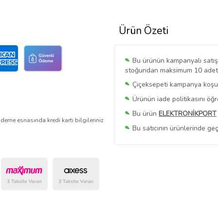
Ürün Özeti
Bu ürünün kampanyalı satışı 
stoğundan maksimum 10 adet sa
Çiçeksepeti kampanya koşull
Ürünün iade politikasını öğ
Bu ürün
ELEKTRONİKPORT
deme esnasında kredi kartı bilgileriniz
Bu satıcının ürünlerinde geç
Bu Satıcının
Tüm Ürünlerini
Ürün sayfasında gördüğünüz f
belirlenmektedir.