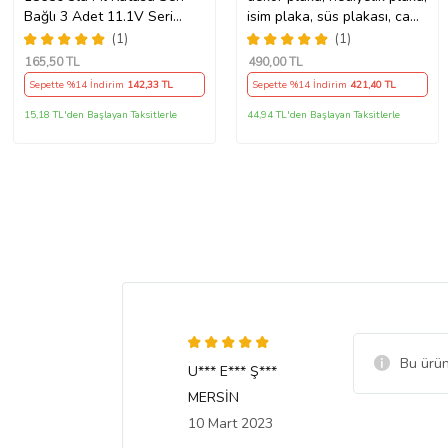
Bağlı 3 Adet 11.1V Seri
isim plaka, süs plakası, cam
Lityum Lion Batarya Yuvası
önü plakası, tırcı plakası
(1)
(1)
(Sarı-Siyah)
165
,50 TL
490
,00 TL
Sepette %14 İndirim
142
,33 TL
Sepette %14 İndirim
421
,40 TL
15,18 TL'den Başlayan Taksitlerle
44,94 TL'den Başlayan Taksitlerle
Bu ürün
U*** E*** Ş***
MERSİN
10 Mart 2023