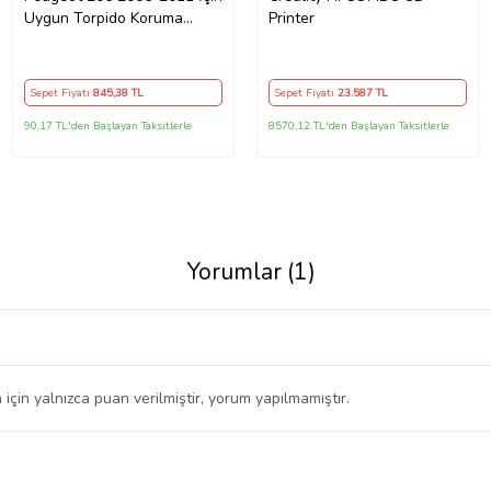
Uygun Torpido Koruma
Printer
Halısı Siyah Kenar Renk
Mavi
Sepet Fiyatı
845
,38 TL
Sepet Fiyatı
23.587
TL
90,17 TL'den Başlayan Taksitlerle
8570,12 TL'den Başlayan Taksitlerle
Yorumlar (1)
 için yalnızca puan verilmiştir, yorum yapılmamıştır.