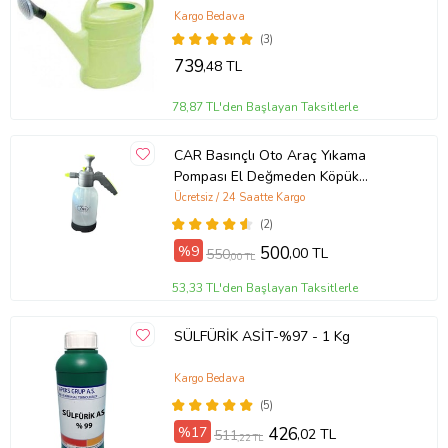
Kargo Bedava
(3)
739
,48 TL
78,87 TL'den Başlayan Taksitlerle
CAR Basınçlı Oto Araç Yıkama
Pompası El Değmeden Köpük
Püskürtme 2 lt
Ücretsiz / 24 Saatte Kargo
(2)
%9
500
,00 TL
550
,00 TL
53,33 TL'den Başlayan Taksitlerle
SÜLFÜRİK ASİT-%97 - 1 Kg
Kargo Bedava
(5)
%17
426
,02 TL
511
,22 TL