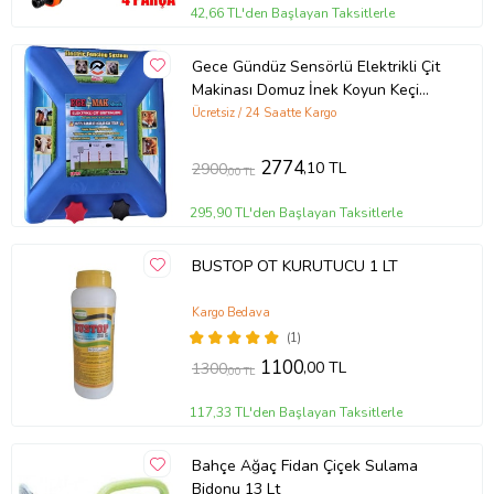
42,66 TL'den Başlayan Taksitlerle
Ürün Kodu:
kcm53104898
Gece Gündüz Sensörlü Elektrikli Çit
Makinası Domuz İnek Koyun Keçi
Yabani Hayvan Kovucu
Ücretsiz / 24 Saatte Kargo
2774
,10 TL
2900
,00 TL
295,90 TL'den Başlayan Taksitlerle
BUSTOP OT KURUTUCU 1 LT
Kargo Bedava
(1)
1100
,00 TL
1300
,00 TL
117,33 TL'den Başlayan Taksitlerle
Bahçe Ağaç Fidan Çiçek Sulama
Bidonu 13 Lt