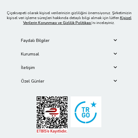
Çiçeksepeti olarak kişisel verilerinizin gizliliğini önemsiyoruz. Şirketimizin
kişisel veri işleme süreçleri hakkında detaylı bilgi almak için lütfen
Kişisel
Verilerin Korunması ve Gizlilik Politikası
’nı inceleyiniz.
Faydalı Bilgiler
Kurumsal
İletişim
Özel Günler