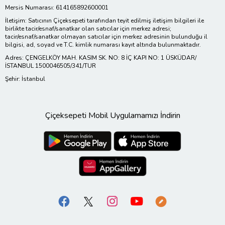
Mersis Numarası: 614165892600001
İletişim: Satıcının Çiçeksepeti tarafından teyit edilmiş iletişim bilgileri ile
birlikte tacir/esnaf/sanatkar olan satıcılar için merkez adresi;
tacir/esnaf/sanatkar olmayan satıcılar için merkez adresinin bulunduğu il
bilgisi, ad, soyad ve T.C. kimlik numarası kayıt altında bulunmaktadır.
Adres: ÇENGELKÖY MAH. KASIM SK. NO: 8 İÇ KAPI NO: 1 ÜSKÜDAR/
İSTANBUL 1500046505/341/TUR
Şehir: İstanbul
Çiçeksepeti Mobil Uygulamamızı İndirin