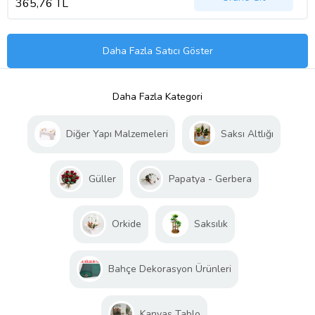
365,76 TL
Daha Fazla Satıcı Göster
Daha Fazla Kategori
Diğer Yapı Malzemeleri
Saksı Altlığı
Güller
Papatya - Gerbera
Orkide
Saksılık
Bahçe Dekorasyon Ürünleri
Kanvas Tablo