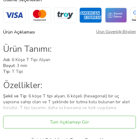
Ürün Açıklaması
Ürün Güvenliği Bilgileri
Ürün Tanımı:
Adı
: 6 Köşe T Tipi Alyan
Boyut
: 3 mm
Tip
: T Tipi
Özellikler:
Şekil ve Tip
: 6 köşe T tipi alyan, 6 köşeli (hexagonal) bir uç
yapısına sahip olan ve T şeklinde bir tutma kolu bulunan bir alet
türüdür. T tipi tasarım, daha iyi kavrama ve tork uygulama
kapasitesi sağlar, bu da sıkı vidaların veya bağlantıların daha kolay
ve etkili bir şekilde gevşetilmesini veya sıkılmasını mümkün kılar.
Tüm Açıklamayı Gör
Boyut
: 3 mm, alyanın uç çapını belirtir. Bu ölçü, küçük vidalar ve
bağlantı elemanları için uygundur. Genellikle hassas işlerde ve
küçük parçalarda kullanılır.