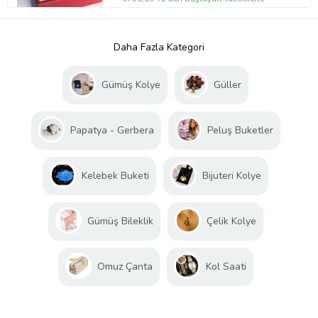
Daha Fazla Kategori
Gümüş Kolye
Güller
Papatya - Gerbera
Peluş Buketler
Kelebek Buketi
Bijuteri Kolye
Gümüş Bileklik
Çelik Kolye
Omuz Çanta
Kol Saati