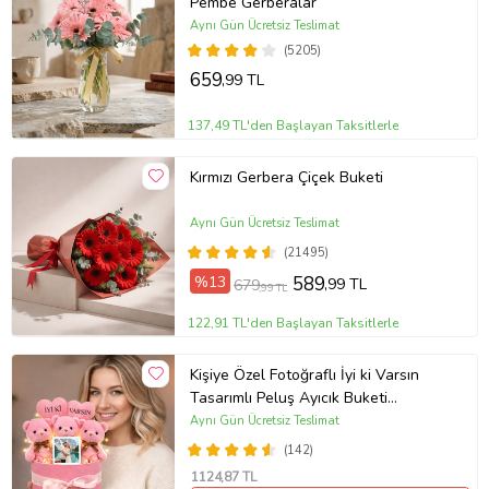
Pembe Gerberalar
Aynı Gün Ücretsiz Teslimat
(5205)
659
,99 TL
137,49 TL'den Başlayan Taksitlerle
Kırmızı Gerbera Çiçek Buketi
Aynı Gün Ücretsiz Teslimat
(21495)
%13
589
,99 TL
679
,99 TL
122,91 TL'den Başlayan Taksitlerle
Kişiye Özel Fotoğraflı İyi ki Varsın
Tasarımlı Peluş Ayıcık Buketi
(Pembe)
Aynı Gün Ücretsiz Teslimat
(142)
1124
,87 TL