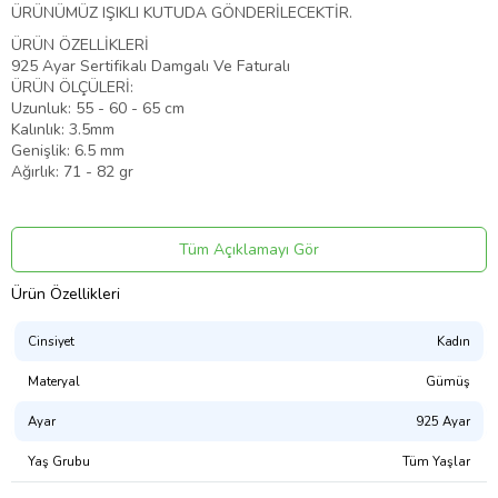
ÜRÜNÜMÜZ IŞIKLI KUTUDA GÖNDERİLECEKTİR.
ÜRÜN ÖZELLİKLERİ
925 Ayar Sertifikalı Damgalı Ve Faturalı
ÜRÜN ÖLÇÜLERİ:
Uzunluk: 55 - 60 - 65 cm
Kalınlık: 3.5mm
Genişlik: 6.5 mm
Ağırlık: 71 - 82 gr
Ürün Kodu:
kcm53120850
Tüm Açıklamayı Gör
Ürün Özellikleri
Cinsiyet
Kadın
Materyal
Gümüş
Ayar
925 Ayar
Yaş Grubu
Tüm Yaşlar