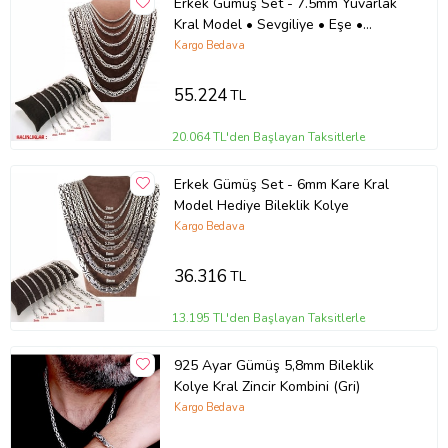
Erkek Gümüş Set - 7.5mm Yuvarlak
Kral Model • Sevgiliye • Eşe •
Babaya Bileklik Kolye
Kargo Bedava
55.224
TL
20.064 TL'den Başlayan Taksitlerle
Erkek Gümüş Set - 6mm Kare Kral
Model Hediye Bileklik Kolye
Kargo Bedava
36.316
TL
13.195 TL'den Başlayan Taksitlerle
925 Ayar Gümüş 5,8mm Bileklik
Kolye Kral Zincir Kombini (Gri)
Kargo Bedava