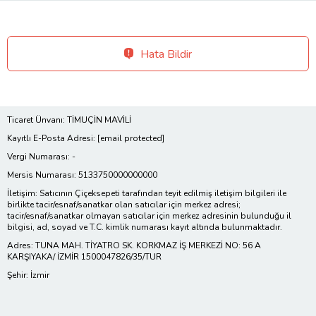
Hata Bildir
Ticaret Ünvanı: TİMUÇİN MAVİLİ
Kayıtlı E-Posta Adresi:
[email protected]
Vergi Numarası: -
Mersis Numarası: 5133750000000000
İletişim: Satıcının Çiçeksepeti tarafından teyit edilmiş iletişim bilgileri ile
birlikte tacir/esnaf/sanatkar olan satıcılar için merkez adresi;
tacir/esnaf/sanatkar olmayan satıcılar için merkez adresinin bulunduğu il
bilgisi, ad, soyad ve T.C. kimlik numarası kayıt altında bulunmaktadır.
Adres: TUNA MAH. TİYATRO SK. KORKMAZ İŞ MERKEZİ NO: 56 A
KARŞIYAKA/ İZMİR 1500047826/35/TUR
Şehir: İzmir