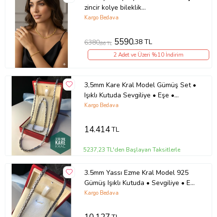
zincir kolye bileklik
set.rose.gold.rodaj
Kargo Bedava
5590
,38 TL
6380
,86 TL
2 Adet ve Üzeri %10 İndirim
3,5mm Kare Kral Model Gümüş Set •
Işıklı Kutuda Sevgiliye • Eşe •
Babaya Bileklik Kolye Set
Kargo Bedava
14.414
TL
5237,23 TL'den Başlayan Taksitlerle
3.5mm Yassı Ezme Kral Model 925
Gümüş Işıklı Kutuda • Sevgiliye • Eşe
• Babaya • Hediye Kolye
Kargo Bedava