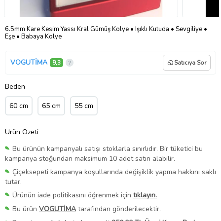
6.5mm Kare Kesim Yassı Kral Gümüş Kolye • Işıklı Kutuda • Sevgiliye •
Eşe • Babaya Kolye
VOGUTİMA
9,3
Satıcıya Sor
Beden
60 cm
65 cm
55 cm
Ürün Özeti
Bu ürünün kampanyalı satışı stoklarla sınırlıdır. Bir tüketici bu
kampanya stoğundan maksimum 10 adet satın alabilir.
Çiçeksepeti kampanya koşullarında değişiklik yapma hakkını saklı
tutar.
Ürünün iade politikasını öğrenmek için
tıklayın.
Bu ürün
VOGUTİMA
tarafından gönderilecektir.