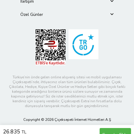
İletişim
Özel Günler
Türkiye’nin önde gelen online alışveriş sitesi ve mobil uygulaması
Çiçeksepeti’nde, ihtiyacınız olan tüm ürünleri bulabilirsiniz. Çiçek,
Çikolata, Hediye, Kişiye Özel Ürünler ve Hediye Setleri gibi birçok farklı
kategoride aradığınız binlerce ürünü sizlere sunuyor ve zamanında
kapınıza getiriyoruz! Siz de ister sevdiklerinizi mutlu etmek için, ister
kendiniz için sipariş verebilir; Çiçeksepeti Extra’nın fırsatlarla dolu
dünyasıyla tanışarak mutlu bir gün geçirebilirsiniz.
Copyright © 2026 Çiçeksepeti İnternet Hizmetleri A.Ş
26.835
TL