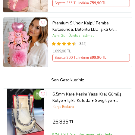
Sepette 365 TL İndirim
759
,90 TL
Premium Silindir Kalpli Pembe
Kutusunda, Balonlu LED Işıklı 6’lı
Pembe Ayıcık Buketi Arkadaşa
Aynı Gün Ücretsiz Teslimat
Sevgiliye Hediye
(355)
1099
,90 TL
Sepette 200 TL İndirim
899
,90 TL
Son Gezdikleriniz
6.5mm Kare Kesim Yassı Kral Gümüş
Kolye • Işıklı Kutuda • Sevgiliye •
Eşe • Babaya Kolye
Kargo Bedava
26.835
TL
9750,09 TL'den Başlayan Taksitlerle