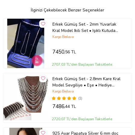
İlginizi Çekebilecek Benzer Seçenekler
Erkek Gümüş Set - 2mm Yuvarlak
Kral Model Ikili Set • Işıklı Kutuda
Sevgiliye • Eşe • Bileklik Kolye
Kargo Bedava
7450
,56 TL
2707,03 TL'den Başlayan Taksitlerle
Erkek Gümüş Set - 2.8mm Kare Kral
Model Sevgiliye • Eşe • Hediye
Bileklik Kolye
Kargo Bedava
(1)
7486
,44 TL
2720,07 TL'den Başlayan Taksitlerle
925 Ayar Papatya Silver 6 mm doç