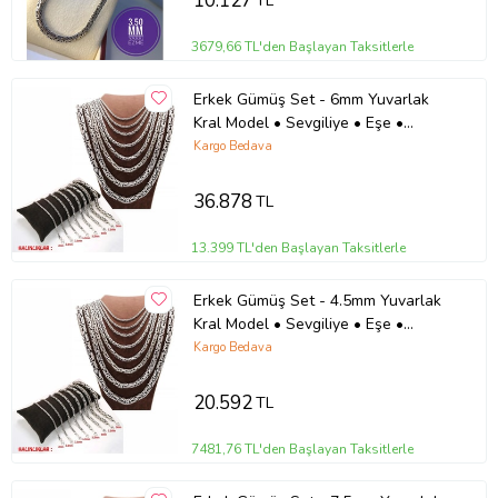
10.127
TL
3679,66 TL'den Başlayan Taksitlerle
Erkek Gümüş Set - 6mm Yuvarlak
Kral Model • Sevgiliye • Eşe •
Babaya Bileklik Kolye
Kargo Bedava
36.878
TL
13.399 TL'den Başlayan Taksitlerle
Erkek Gümüş Set - 4.5mm Yuvarlak
Kral Model • Sevgiliye • Eşe •
Babaya Bileklik Kolye
Kargo Bedava
20.592
TL
7481,76 TL'den Başlayan Taksitlerle