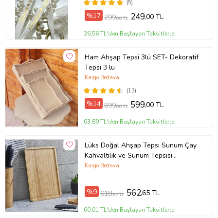
(5)
%17
249
,00 TL
299
,00 TL
26,56 TL'den Başlayan Taksitlerle
Ham Ahşap Tepsi 3lü SET- Dekoratif
Tepsi 3 lü
Kargo Bedava
(13)
%14
599
,00 TL
699
,00 TL
63,89 TL'den Başlayan Taksitlerle
Lüks Doğal Ahşap Tepsi Sunum Çay
Kahvaltılık ve Sunum Tepsisi
33x23cm
Kargo Bedava
%9
562
,65 TL
618
,92 TL
60,01 TL'den Başlayan Taksitlerle