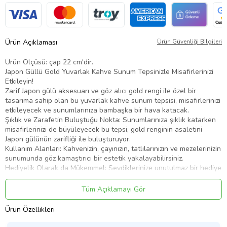
Ürün Açıklaması
Ürün Güvenliği Bilgileri
Ürün Ölçüsü: çap 22 cm'dir.
Japon Güllü Gold Yuvarlak Kahve Sunum Tepsinizle Misafirlerinizi
Etkileyin!
Zarif Japon gülü aksesuarı ve göz alıcı gold rengi ile özel bir
tasarıma sahip olan bu yuvarlak kahve sunum tepsisi, misafirlerinizi
etkileyecek ve sunumlarınıza bambaşka bir hava katacak.
Şıklık ve Zarafetin Buluştuğu Nokta: Sunumlarınıza şıklık katarken
misafirlerinizi de büyüleyecek bu tepsi, gold renginin asaletini
Japon gülünün zarifliği ile buluşturuyor.
Kullanım Alanları: Kahvenizin, çayınızın, tatlılarınızın ve mezelerinizin
sunumunda göz kamaştırıcı bir estetik yakalayabilirsiniz.
Hediyelik Olarak da Mükemmel: Sevdiklerinize unutulmaz bir hediye
mi arıyorsunuz? Japon Güllü Gold Yuvarlak Kahve Sunum Tepsimiz
hem şıklığı hem de işlevselliği ile mükemmel bir hediye seçeneği
Tüm Açıklamayı Gör
olacak.
Ürün Özellikleri
Ürün Kodu:
kcm74707258