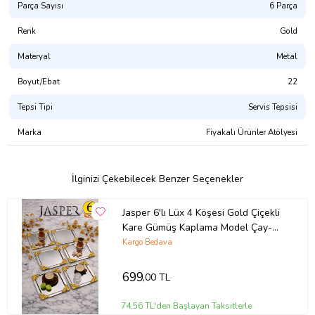
Parça Sayısı
6 Parça
Renk
Gold
Materyal
Metal
Boyut/Ebat
22
Tepsi Tipi
Servis Tepsisi
Marka
Fiyakalı Ürünler Atölyesi
İlginizi Çekebilecek Benzer Seçenekler
Jasper 6'lı Lüx 4 Köşesi Gold Çiçekli
Kare Gümüş Kaplama Model Çay-
Kahve İkram Servis Sunum Tepsisi
Kargo Bedava
699
,00 TL
74,56 TL'den Başlayan Taksitlerle