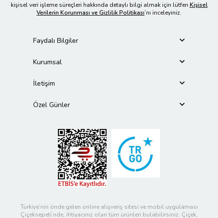
kişisel veri işleme süreçleri hakkında detaylı bilgi almak için lütfen
Kişisel
Verilerin Korunması ve Gizlilik Politikası
’nı inceleyiniz.
Faydalı Bilgiler
Kurumsal
İletişim
Özel Günler
Türkiye’nin önde gelen online alışveriş sitesi ve mobil uygulaması
Çiçeksepeti’nde, ihtiyacınız olan tüm ürünleri bulabilirsiniz. Çiçek,