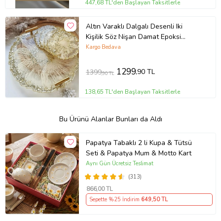
447,68 TL'den Başlayan Taksitlerle
Altın Varaklı Dalgalı Desenli Iki
Kişilik Söz Nişan Damat Epoksi
Sunum Tepsi Bardak Altlığı Seti
Kargo Bedava
(Krem)
1299
,90 TL
1399
,90 TL
138,65 TL'den Başlayan Taksitlerle
Bu Ürünü Alanlar Bunları da Aldı
Papatya Tabaklı 2 li Kupa & Tütsü
Seti & Papatya Mum & Motto Kart
Aynı Gün Ücretsiz Teslimat
(313)
866
,00 TL
Sepette %25 İndirim
649
,50 TL