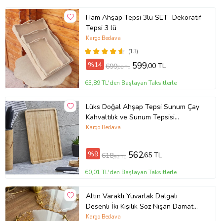
Ham Ahşap Tepsi 3lü SET- Dekoratif
Tepsi 3 lü
Kargo Bedava
(13)
%14
599
,00 TL
699
,00 TL
63,89 TL'den Başlayan Taksitlerle
Lüks Doğal Ahşap Tepsi Sunum Çay
Kahvaltılık ve Sunum Tepsisi
33x23cm
Kargo Bedava
%9
562
,65 TL
618
,92 TL
60,01 TL'den Başlayan Taksitlerle
Altın Varaklı Yuvarlak Dalgalı
Desenli İki Kişilik Söz Nişan Damat
Epoksi Tepsisi - 24-26 Cm Çap
Kargo Bedava