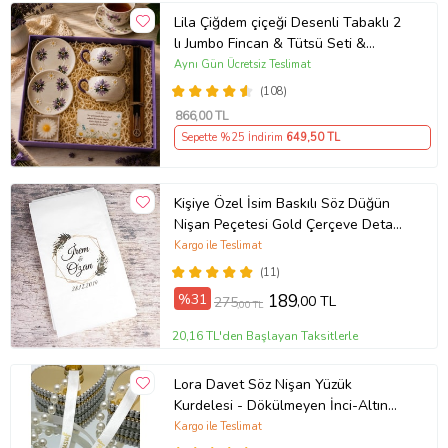
Lila Çiğdem çiçeği Desenli Tabaklı 2
lı Jumbo Fincan & Tütsü Seti &
Papatya Mum &
Aynı Gün Ücretsiz Teslimat
(108)
866
,00 TL
Sepette %25 İndirim
649
,50 TL
Kişiye Özel İsim Baskılı Söz Düğün
Nişan Peçetesi Gold Çerçeve Detaylı
20 Adet
Kargo ile Teslimat
(11)
%31
189
,00 TL
275
,00 TL
20,16 TL'den Başlayan Taksitlerle
Lora Davet Söz Nişan Yüzük
Kurdelesi - Dökülmeyen İnci-Altın
Yazı-Beyaz (1 Adet) Kırmızı 42271
Kargo ile Teslimat