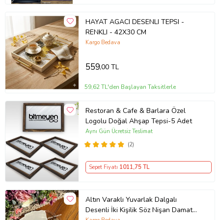
HAYAT AGACI DESENLI TEPSI -
RENKLI - 42X30 CM
Kargo Bedava
559
,00 TL
59,62 TL'den Başlayan Taksitlerle
Restoran & Cafe & Barlara Özel
Logolu Doğal Ahşap Tepsi-5 Adet
Aynı Gün Ücretsiz Teslimat
(2)
Sepet Fiyatı
1011
,75 TL
Altın Varaklı Yuvarlak Dalgalı
Desenli İki Kişilik Söz Nişan Damat