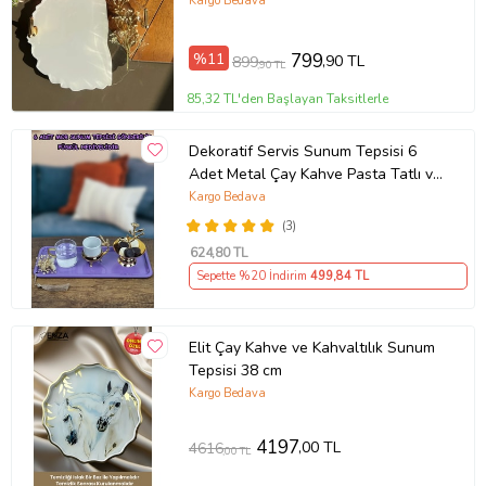
Epoksi Tepsisi - 24-26 Cm Çap
Kargo Bedava
(Çiçek Motifli)
%11
799
,90 TL
899
,90 TL
85,32 TL'den Başlayan Taksitlerle
Dekoratif Servis Sunum Tepsisi 6
Adet Metal Çay Kahve Pasta Tatlı ve
Kahvaltı Tepsisi (Mor)
Kargo Bedava
(3)
624
,80 TL
Sepette %20 İndirim
499
,84 TL
Elit Çay Kahve ve Kahvaltılık Sunum
Tepsisi 38 cm
Kargo Bedava
4197
,00 TL
4616
,00 TL