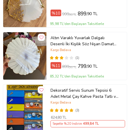
(Altın)
%10
899
,90 TL
999
,90 TL
95,98 TL'den Başlayan Taksitlerle
Altın Varaklı Yuvarlak Dalgalı
Desenli İki Kişilik Söz Nişan Damat
Epoksi Tepsisi - 24-26 Cm Çap
Kargo Bedava
(Krem)
(1)
%11
799
,90 TL
899
,90 TL
85,32 TL'den Başlayan Taksitlerle
Dekoratif Servis Sunum Tepsisi 6
Adet Metal Çay Kahve Pasta Tatlı ve
Kahvaltı Tepsisi (Çok Renkli)
Kargo Bedava
(3)
624
,80 TL
Sepette %20 İndirim
499
,84 TL