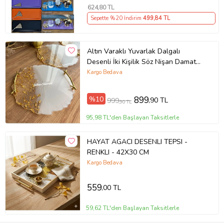
624
,80 TL
Sepette %20 İndirim
499
,84 TL
Altın Varaklı Yuvarlak Dalgalı
Desenli İki Kişilik Söz Nişan Damat
Epoksi Tepsisi - 24-26 Cm Çap
Kargo Bedava
(Altın)
%10
899
,90 TL
999
,90 TL
95,98 TL'den Başlayan Taksitlerle
HAYAT AGACI DESENLI TEPSI -
RENKLI - 42X30 CM
Kargo Bedava
559
,00 TL
59,62 TL'den Başlayan Taksitlerle