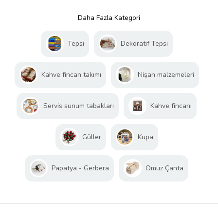
Daha Fazla Kategori
Tepsi
Dekoratif Tepsi
Kahve fincan takımı
Nişan malzemeleri
Servis sunum tabakları
Kahve fincanı
Güller
Kupa
Papatya - Gerbera
Omuz Çanta