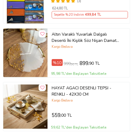
(3)
624
,80 TL
Sepette %20 İndirim
499
,84 TL
Altın Varaklı Yuvarlak Dalgalı
Desenli İki Kişilik Söz Nişan Damat
Epoksi Tepsisi - 24-26 Cm Çap
Kargo Bedava
(Altın)
%10
899
,90 TL
999
,90 TL
95,98 TL'den Başlayan Taksitlerle
HAYAT AGACI DESENLI TEPSI -
RENKLI - 42X30 CM
Kargo Bedava
559
,00 TL
59,62 TL'den Başlayan Taksitlerle