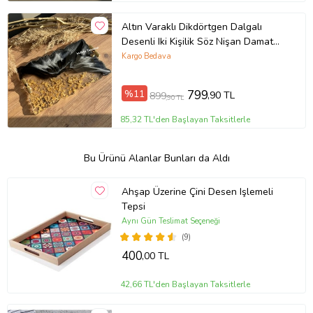
Altın Varaklı Dikdörtgen Dalgalı
Desenli Iki Kişilik Söz Nişan Damat
Epoksi Sunum Tepsisi (Altın-Siyah)
Kargo Bedava
%11
799
,90 TL
899
,90 TL
85,32 TL'den Başlayan Taksitlerle
Bu Ürünü Alanlar Bunları da Aldı
Ahşap Üzerine Çini Desen Işlemeli
Tepsi
Aynı Gün Teslimat Seçeneği
(9)
400
,00 TL
42,66 TL'den Başlayan Taksitlerle