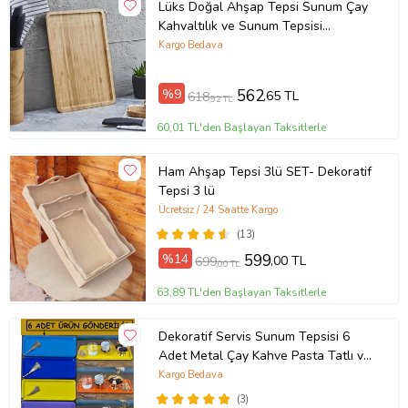
Lüks Doğal Ahşap Tepsi Sunum Çay
Kahvaltılık ve Sunum Tepsisi
33x23cm
Kargo Bedava
%9
562
,65 TL
618
,92 TL
60,01 TL'den Başlayan Taksitlerle
Ham Ahşap Tepsi 3lü SET- Dekoratif
Tepsi 3 lü
Ücretsiz / 24 Saatte Kargo
(13)
%14
599
,00 TL
699
,00 TL
63,89 TL'den Başlayan Taksitlerle
Dekoratif Servis Sunum Tepsisi 6
Adet Metal Çay Kahve Pasta Tatlı ve
Kahvaltı Tepsisi (Çok Renkli)
Kargo Bedava
(3)