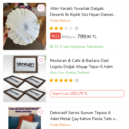
Altın Varaklı Yuvarlak Dalgalı
Desenli İki Kişilik Söz Nişan Damat
Epoksi Tepsisi - 24-26 Cm Çap
Kargo Bedava
(Krem)
(1)
%11
799
,90 TL
899
,90 TL
85,32 TL'den Başlayan Taksitlerle
Restoran & Cafe & Barlara Özel
Logolu Doğal Ahşap Tepsi-5 Adet
Aynı Gün Ücretsiz Teslimat
(2)
Sepet Fiyatı
1011
,75 TL
Dekoratif Servis Sunum Tepsisi 6
Adet Metal Çay Kahve Pasta Tatlı ve
Kahvaltı Tepsisi (Mor)
Kargo Bedava