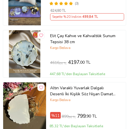
(3)
624
,80 TL
Sepette %20 İndirim
499
,84 TL
Elit Çay Kahve ve Kahvaltılık Sunum
Tepsisi 38 cm
Kargo Bedava
4197
,00 TL
4616
,00 TL
447,68 TL'den Başlayan Taksitlerle
Altın Varaklı Yuvarlak Dalgalı
Desenli İki Kişilik Söz Nişan Damat
Epoksi Tepsisi - 24-26 Cm Çap
Kargo Bedava
(Çiçek Motifli)
%11
799
,90 TL
899
,90 TL
85,32 TL'den Başlayan Taksitlerle