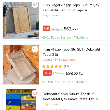
Lüks Doğal Ahşap Tepsi Sunum Çay
Kahvaltılık ve Sunum Tepsisi
33x23cm
Kargo Bedava
%9
562
,65 TL
618
,92 TL
60,01 TL'den Başlayan Taksitlerle
Ham Ahşap Tepsi 3lü SET- Dekoratif
Tepsi 3 lü
Ücretsiz / 24 Saatte Kargo
(13)
%14
599
,00 TL
699
,00 TL
63,89 TL'den Başlayan Taksitlerle
Dekoratif Servis Sunum Tepsisi 6
Adet Metal Çay Kahve Pasta Tatlı ve
Kahvaltı Tepsisi (Çok Renkli)
Kargo Bedava