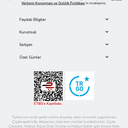
Verilerin Korunması ve Gizlilik Politikası
’nı inceleyiniz.
Faydalı Bilgiler
Kurumsal
İletişim
Özel Günler
Türkiye’nin önde gelen online alışveriş sitesi ve mobil uygulaması
Çiçeksepeti’nde, ihtiyacınız olan tüm ürünleri bulabilirsiniz. Çiçek,
Çikolata, Hediye, Kişiye Özel Ürünler ve Hediye Setleri gibi birçok farklı