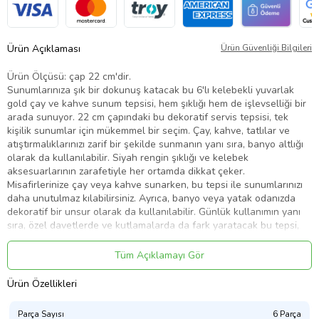
Ürün Açıklaması
Ürün Güvenliği Bilgileri
Ürün Ölçüsü: çap 22 cm'dir.
Sunumlarınıza şık bir dokunuş katacak bu 6'lı kelebekli yuvarlak
gold çay ve kahve sunum tepsisi, hem şıklığı hem de işlevselliği bir
arada sunuyor. 22 cm çapındaki bu dekoratif servis tepsisi, tek
kişilik sunumlar için mükemmel bir seçim. Çay, kahve, tatlılar ve
atıştırmalıklarınızı zarif bir şekilde sunmanın yanı sıra, banyo altlığı
olarak da kullanılabilir. Siyah rengin şıklığı ve kelebek
aksesuarlarının zarafetiyle her ortamda dikkat çeker.
Misafirlerinize çay veya kahve sunarken, bu tepsi ile sunumlarınızı
daha unutulmaz kılabilirsiniz. Ayrıca, banyo veya yatak odanızda
dekoratif bir unsur olarak da kullanılabilir. Günlük kullanımın yanı
sıra, özel davetlerde ve kutlamalarda da fark yaratacak bu tepsi,
stil sahibi ev sahipleri için ideal bir seçimdir.
Tüm Açıklamayı Gör
Ürün Kodu:
kcm60094569
Ürün Özellikleri
Parça Sayısı
6 Parça