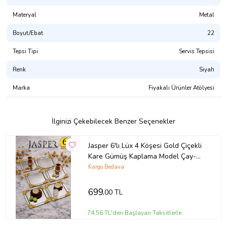
Materyal
Metal
Boyut/Ebat
22
Tepsi Tipi
Servis Tepsisi
Renk
Siyah
Marka
Fiyakalı Ürünler Atölyesi
İlginizi Çekebilecek Benzer Seçenekler
Jasper 6'lı Lüx 4 Köşesi Gold Çiçekli
Kare Gümüş Kaplama Model Çay-
Kahve İkram Servis Sunum Tepsisi
Kargo Bedava
699
,00 TL
74,56 TL'den Başlayan Taksitlerle